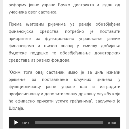
реформу јавне управе Брчко дистрикта и један од
учесника овог састанка.
Према његовим ријечима уз раније обезбјеђена
финансијска средства потребно је поставити
приоритете за функционално управљање јавним
финансијама и њихов значај у смислу добијања
буџетске подршке те обезбјеђивање донаторских
средстава из разних фондова.
“Осим тога овај састанак имао је за циљ изнаћи
рјешење за постављање кључних циљева у
функционисању јавне управе као и изградити
професионалну и деполитизовану државну службу која
ће ефикасно прижати услуге грађанима”, закључио је
Шолаја.
A
00:00
00:00
u