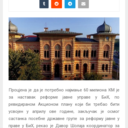
Процјена је да је потребно најмање 60 милиона КМ је
за наставак реформе јавне управе у БиХ, по
ревидираном Акционом плану који би требао бити
усвојен у априлу ове године, закључак је осмог
састанка посебне државне групе за реформу јавне у
праве у БиХ, рекао је Давор Шолаја координатор за