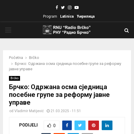
Facebook
Twitter
Instagram
Youtube
Program
Latinica
Ћирилица
PRIMARY
MENU
Početna
Brčko
Брчко: Одржана осма сједница посебне групе за реформу
јавне управе
Brčko
Брчко: Одржана осма сједница
посебне групе за реформу јавне
управе
od
Vladimir Matijević
21.03.2025 - 11:51
PODIJELI
0