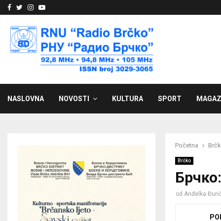
Facebook
Twitter
Instagram
Youtube
NASLOVNA
NOVOSTI
KULTURA
SPORT
MAGAZ
Početna
Brč
Brčko
Брчко:
od
Anđelka Đuri
PO