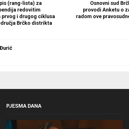
is (rang-lista) za
Osnovni sud Brč
pendija redovitim
provodi Anketu o z
 prvog i drugog ciklusa
radom ove pravosudne 
odručja Brčko distrikta
Đurić
PJESMA DANA