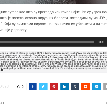
јних путева као што су прехлада или грипа најчешћи су узрок по
што је почела сезона вирусних болести, потврдили су из ЈЗУ
“. Који су симптоми вирозе, на који начин их ублажити и лијечит
рније у прилогу.
00:00
jeni na internet stranici Radija Brčko (www.radiobrcko.ba) isključivo su vlasništvo reda
o i povremeno prenošenje članaka sa svoje internet stranice u drugim medijima. Drugi medi
jedinih članaka sa Internet stranice Radija Brčko (www.radiobrcko.ba) isključivo kao kratku
slovnih znakova), uz obavezno navođenje izvora (Radio Brčko), pri čemu su on-line izdanja d
st na web stranicu radiobrcko.ba, ukoliko s uredništvom portala nije postignut dogovor o dr
učan u nastojanju da zaštiti svoje intelektualno vlasništvo i rad svojih autora. Ukoliko se bilo 
ksta objavljenog na internet stranici www.radiobrcko.ba prenese suprotno ovim pravilima, pr
vni postupak pred Osnovnim sudom Brčko distrikta. Za detaljnije informacije o uslovima kori
NJA.
DIJELI
0
EST