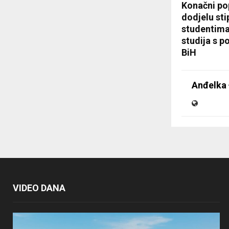
Konačni pop
dodjelu sti
studentima
studija s p
BiH
Anđelka 
VIDEO DANA