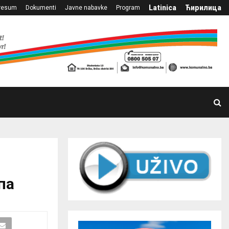
Latinica
Ћирилица
resum
Dokumenti
Javne nabavke
Program
па