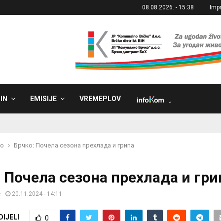
08.08.2026. - 15:38
Imp
IN
EMISIJE
VREMEPLOV
˼
ko
Брчко: Почела сезона прехлада и грипа
 Почела сезона прехлада и гри
ć
20.11.2024 - 14:11
DIJELI
0