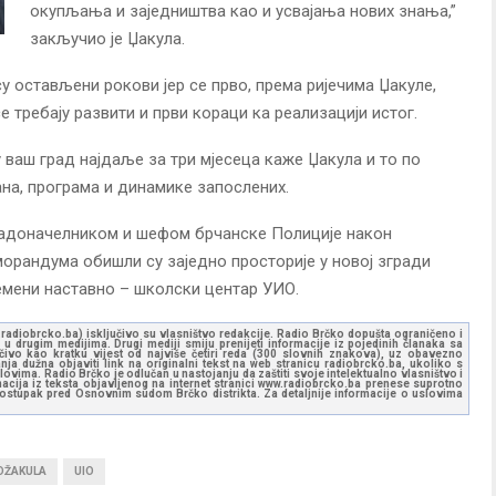
окупљања и заједништва као и усвајања нових знања,”
закључио је Џакула.
у остављени рокови јер се прво, према ријечима Џакуле,
е требају развити и први кораци ка реализацији истог.
 ваш град најдаље за три мјесеца каже Џакула и то по
на, програма и динамике запослених.
градоначелником и шефом брчанске Полиције након
рандума обишли су заједно просторије у новој згради
емени наставно – школски центар УИО.
ww.radiobrcko.ba) isključivo su vlasništvo redakcije. Radio Brčko dopušta ograničeno i
u drugim medijima. Drugi mediji smiju prenijeti informacije iz pojedinih članaka sa
učivo kao kratku vijest od najviše četiri reda (300 slovnih znakova), uz obavezno
ja dužna objaviti link na originalni tekst na web stranicu radiobrcko.ba, ukoliko s
ovima. Radio Brčko je odlučan u nastojanju da zaštiti svoje intelektualno vlasništvo i
ormacija iz teksta objavljenog na internet stranici www.radiobrcko.ba prenese suprotno
 postupak pred Osnovnim sudom Brčko distrikta. Za detaljnije informacije o uslovima
DŽAKULA
UIO