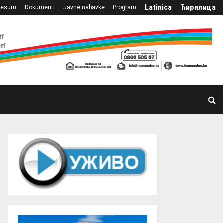
Latinica
Ћирилица
resum
Dokumenti
Javne nabavke
Program