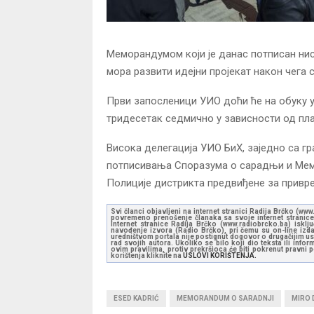
Меморандумом који је данас потписан нис
мора развити идејни пројекат након чега с
Први запосленици УИО доћи ће на обуку у
тридесетак седмично у зависности од пла
Висока делегација УИО БиХ, заједно са 
потписивања Споразума о сарадњи и Мемо
Полиције дистрикта предвиђене за привр
Svi članci objavljeni na internet stranici Radija Brčko (w
povremeno prenošenje članaka sa svoje internet stranice 
Internet stranice Radija Brčko (www.radiobrcko.ba) isklj
navođenje izvora (Radio Brčko), pri čemu su on-line izdan
uredništvom portala nije postignut dogovor o drugačijim usl
rad svojih autora. Ukoliko se bilo koji dio teksta ili inf
ovim pravilima, protiv prekršioca će biti pokrenut pravni
korištenja kliknite na
USLOVI KORIŠTENJA.
ESED KADRIĆ
MEMORANDUM O SARADNJI
MIRO 