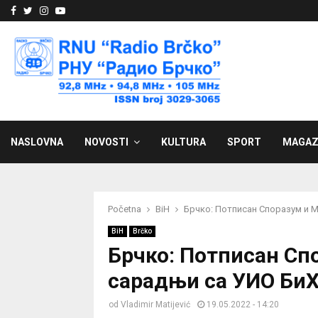
Facebook
Twitter
Instagram
Youtube
NASLOVNA
NOVOSTI
KULTURA
SPORT
MAGAZ
Početna
BiH
Брчко: Потписан Споразум и 
BiH
Brčko
Брчко: Потписан Сп
сарадњи са УИО Би
od
Vladimir Matijević
19.05.2022 - 14:20