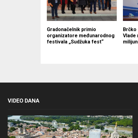
Gradonačelnik primio
Brčko 
organizatore međunarodnog
Vlade 
festivala „Sudžuka fest“
miliju
VIDEO DANA