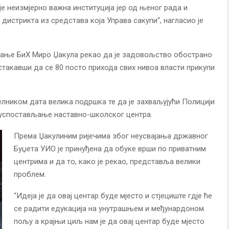
е неизмјерно важна институција јер од њеног рада и
 дистрикта из средстава која Управа сакупи“, нагласио је
вање БиХ Миро Џакула рекао да је задовољство обострано
такавши да се 80 посто прихода свих нивоа власти прикупи
елником дата велика подршка те да је захваљујући Полицији
 успостављање наставно-школског центра.
Према Џакулиним ријечима због неусвајања државног
Буџета УИО је принуђена да обуке врши по приватним
центрима и да то, како је рекао, представља велики
проблем.
“Идеја је да овај центар буде мјесто и стјециште гдје ће
се радити едукација на унутрашњем и међунардоном
пољу а крајњи циљ нам је да овај центар буде мјесто