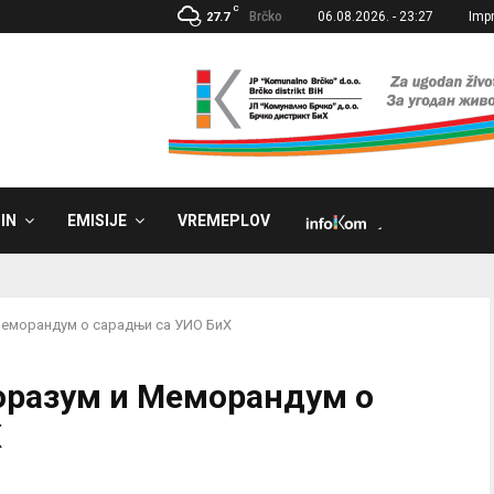
C
Brčko
06.08.2026. - 23:27
Imp
27.7
IN
EMISIJE
VREMEPLOV
˼
Меморандум o сарадњи са УИО БиХ
оразум и Меморандум o
Х