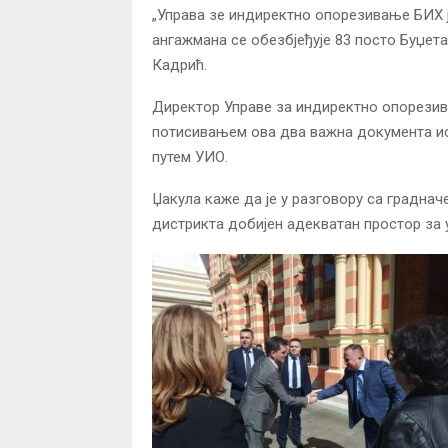
„Управа зе индиректно опорезивање БИХ ј
ангажмана се обезбјеђује 83 посто Буџета
Кадрић.
Директор Управе за индиректно опорези
потисивањем ова два важна документа ис
путем УИО.
Џакула каже да је у разговору са граднач
дистрикта добијен адекватан простор за