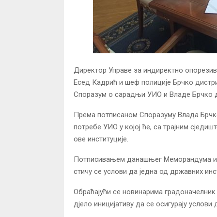
Директор Управе за индиректно опорезив
Есед Кадрић и шеф полиције Брчко дистр
Споразум о сарадњи УИО и Владе Брчко д
Према потписаном Споразуму Влада Брчк
потребе УИО у којој ће, са трајним сједи
ове институције.
Потписивањем данашњег Меморандума и 
стичу се услови да једна од државних инст
Обраћајући се новинарима градоначелник 
дјело иницијативу да се осигурају услови 