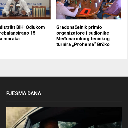
distrikt BiH: Odlukom
Gradonačelnik primio
rebalansirano 15
organizatore i sudionike
na maraka
Međunarodnog teniskog
turnira „Prohema“ Brčko
PJESMA DANA