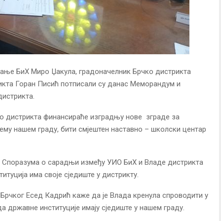
ање БиХ Миро Џакула, градоначелник Брчко дистрикта
икта Горан Писић потписали су данас Меморандум и
истрикта.
о дистрикта финансираће изградњу нове зграде за
штему нашем граду, бити смјештен наставно – школски центар
Споразума о сарадњи између УИО БиХ и Владе дистрикта
итуција има своје сједиште у дистрикту.
Брчког Есед Кадрић каже да је Влада кренула спроводити у
да државне институције имају сједиште у нашем граду.