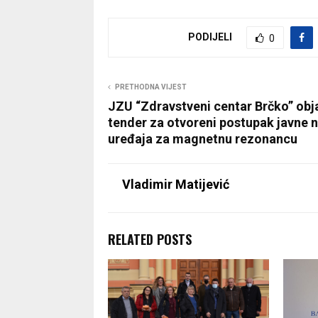
PODIJELI
0
PRETHODNA VIJEST
JZU “Zdravstveni centar Brčko” obj
tender za otvoreni postupak javne 
uređaja za magnetnu rezonancu
Vladimir Matijević
RELATED POSTS