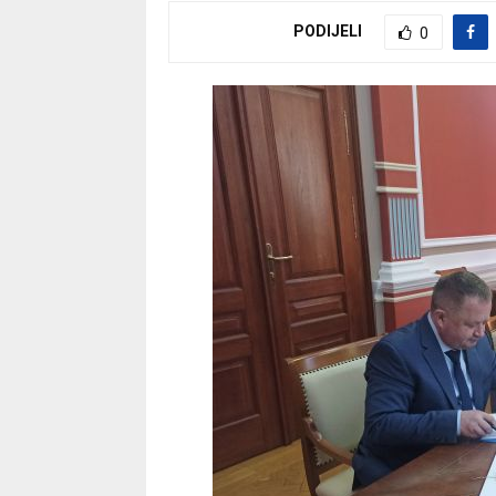
PODIJELI
0