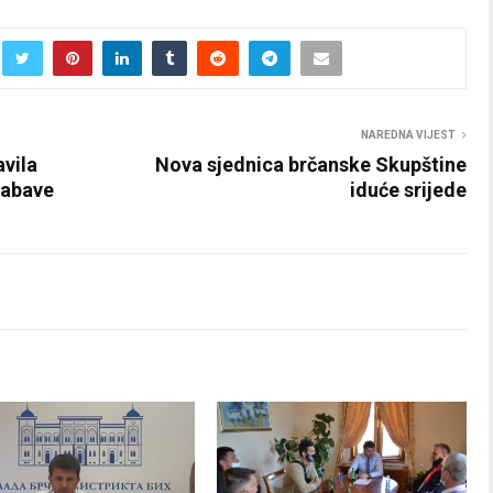
NAREDNA VIJEST
avila
Nova sjednica brčanske Skupštine
nabave
iduće srijede