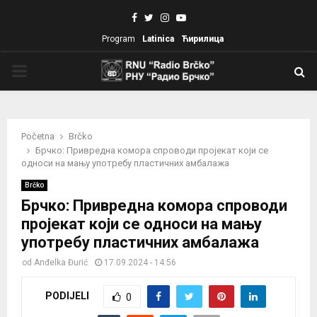
Facebook
Twitter
Instagram
Youtube
Program
Latinica
Ћирилица
PRIMARY
MENU
Početna
Brčko
Брчко: Привредна комора спроводи пројекат који се
односи на мању употребу пластичних амбалажа
Brčko
Брчко: Привредна комора спроводи
пројекат који се односи на мању
употребу пластичних амбалажа
od
Anđelka Đurić
17.09.2024 - 14:56
PODIJELI
0