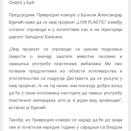
GmbH) у БиХ.
Предсједник Привредне коморе у Брчком Александар
Вујичић каже да се овај пројекат „LOW PLASTIC“ између
осталог спроводи и у ентитетима као и на територији
цијелог Западног Балкана.
„Овај пројекат се спроводи са циљем подизања
свијести о значају заштите животне околине и
смањења употребе пластичних амбалажа. Ми смо
позвали предузетнике из области хотелијерства и
угоститељства са подручја Дистрикта да се укључе у
овај пројекат, те на тај начин они показују добро вољу
да ће у свом пословању настојати да смање употребу
пластичног материјала, што је и један вид промоције“,
истакао је Вујичић.
Такође, из Привредне коморе се надају да ће до краја
ове и почетком наредне године у сарадњи са Владом