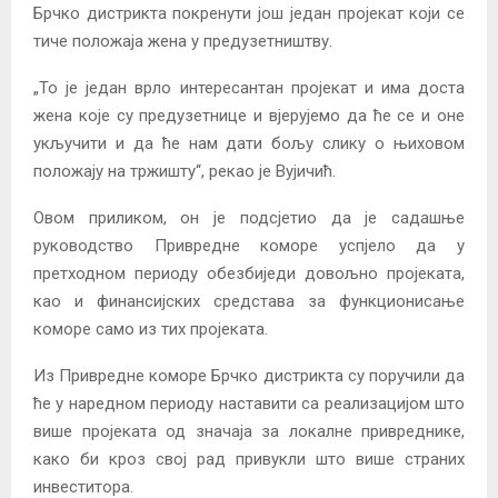
Брчко дистрикта покренути још један пројекат који се
тиче положаја жена у предузетништву.
„То је један врло интересантан пројекат и има доста
жена које су предузетнице и вјерујемо да ће се и оне
укључити и да ће нам дати бољу слику о њиховом
положају на тржишту“, рекао је Вујичић.
Овом приликом, он је подсјетио да је садашње
руководство Привредне коморе успјело да у
претходном периоду обезбиједи довољно пројеката,
као и финансијских средстава за функционисање
коморе само из тих пројеката.
Из Привредне коморе Брчко дистрикта су поручили да
ће у наредном периоду наставити са реализацијом што
више пројеката од значаја за локалне привреднике,
како би кроз свој рад привукли што више страних
инвеститора.