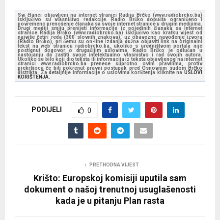
Svi članci objavljeni na internet stranici Radija Brčko (www.radiobrcko.ba)
isključivo su vlasništvo redakcije. Radio Brčko dopušta ograničeno i
povremeno prenošenje članaka sa svoje internet stranice u drugim medijima.
Drugi mediji smiju prenijeti informacije iz pojedinih članaka sa Internet
stranice Radija Brčko (www.radiobrcko.ba) isključivo kao kratku vijest od
najviše četiri reda (300 slovnih znakova), uz obavezno navođenje izvora
(Radio Brčko), pri čemu su on-line izdanja dužna objaviti link na originalni
tekst na web stranicu radiobrcko.ba, ukoliko s uredništvom portala nije
postignut dogovor o drugačijim uslovima. Radio Brčko je odlučan u
nastojanju da zaštiti svoje intelektualno vlasništvo i rad svojih autora.
Ukoliko se bilo koji dio teksta ili informacija iz teksta objavljenog na internet
stranici www.radiobrcko.ba prenese suprotno ovim pravilima, protiv
prekršioca će biti pokrenut pravni postupak pred Osnovnim sudom Brčko
distrikta. Za detaljnije informacije o uslovima korištenja kliknite na
USLOVI
KORIŠTENJA.
PODIJELI
0
PRETHODNA VIJEST
Krišto: Europskoj komisiji uputila sam
dokument o našoj trenutnoj usuglašenosti
kada je u pitanju Plan rasta