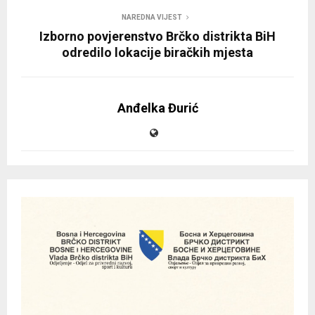
NAREDNA VIJEST
Izborno povjerenstvo Brčko distrikta BiH
odredilo lokacije biračkih mjesta
Anđelka Đurić