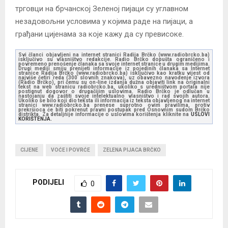
трговци на брчанској Зеленој пијаци су углавном
незадовољни условима у којима раде на пијаци, а
грађани цијенама за које кажу да су превисоке.
Svi članci objavljeni na internet stranici Radija Brčko (www.radiobrcko.ba)
isključivo su vlasništvo redakcije. Radio Brčko dopušta ograničeno i
povremeno prenošenje članaka sa svoje internet stranice u drugim medijima.
Drugi mediji smiju prenijeti informacije iz pojedinih članaka sa Internet
stranice Radija Brčko (www.radiobrcko.ba) isključivo kao kratku vijest od
najviše četiri reda (300 slovnih znakova), uz obavezno navođenje izvora
(Radio Brčko), pri čemu su on-line izdanja dužna objaviti link na originalni
tekst na web stranicu radiobrcko.ba, ukoliko s uredništvom portala nije
postignut dogovor o drugačijim uslovima. Radio Brčko je odlučan u
nastojanju da zaštiti svoje intelektualno vlasništvo i rad svojih autora.
Ukoliko se bilo koji dio teksta ili informacija iz teksta objavljenog na internet
stranici www.radiobrcko.ba prenese suprotno ovim pravilima, protiv
prekršioca će biti pokrenut pravni postupak pred Osnovnim sudom Brčko
distrikta. Za detaljnije informacije o uslovima korištenja kliknite na
USLOVI
KORIŠTENJA.
CIJENE
VOĆE I POVRĆE
ZELENA PIJACA BRČKO
PODIJELI
0