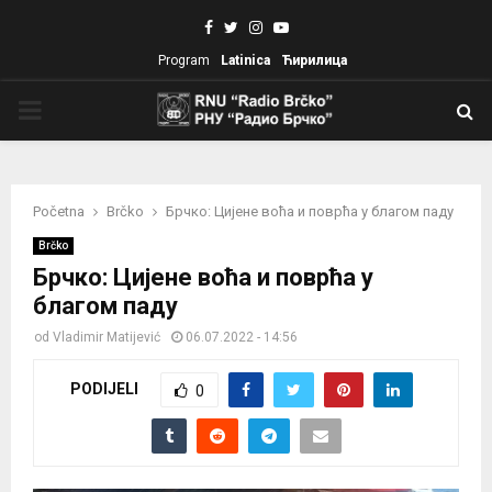
Facebook
Twitter
Instagram
Youtube
Program
Latinica
Ћирилица
PRIMARY
MENU
Početna
Brčko
Брчко: Цијене воћа и поврћа у благом паду
Brčko
Брчко: Цијене воћа и поврћа у
благом паду
od
Vladimir Matijević
06.07.2022 - 14:56
PODIJELI
0