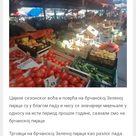
Цијене сезонског воћа и поврћа на брчанској Зеленој
пијаци су у благом паду и нису се значајније мијењале у
односу на исти период прошле године, сазнали смо на
брчанској пијаци.
Трговци на брчанској Зеленој пијаци као разлог пада