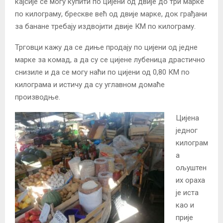
кајсије се могу купити по цијени од двије до три марке
по килограму, брескве већ од двије марке, док грађани
за банане требају издвојити двије КМ по килограму.
Трговци кажу да се диње продају по цијени од једне
марке за комад, а да су се цијене лубеница драстично
снизиле и да се могу наћи по цијени од 0,80 КМ по
килограма и истичу да су углавном домаће
производње.
Цијена
једног
килограм
а
ољуштен
их ораха
је иста
као и
прије