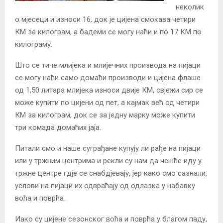
неколик
о мјесеци и износи 16, док је цијена смокава четири
КМ за килограм, а бадеми се могу наћи и по 17 КМ по
килограму.
Што се тиче млијека и млијечних производа на пијаци
се могу наћи само домаћи производи и цијена флаше
од 1,50 литара млијека износи двије КМ, свјежи сир се
може купити по цијени од пет, а кајмак већ од четири
КМ за килограм, док се за једну марку може купити
три комада домаћих јаја.
Питали смо и наше суграђане купују ли рађе на пијаци
или у тржним центрима и рекли су нам да чешће иду у
тржне центре гдје се снабдјевају, јер како смо сазнали,
услови на пијаци их одвраћају од одлазка у набавку
воћа и поврћа.
Иако су цијене сезонског воћа и поврћа у благом паду,