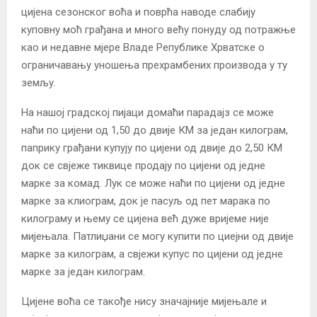
цијена сезонског воћа и поврћа наводе слабију
куповну моћ грађана и много већу понуду од потражње
као и недавне мјере Владе Републике Хрватске о
ограничавању уношења прехрамбених производа у ту
земљу.
На нашој градској пијаци домаћи парадајз се може
наћи по цијени од 1,50 до двије КМ за један килограм,
паприку грађани купују по цијени од двије до 2,50 КМ
док се свјеже тиквице продају по цијени од једне
марке за комад. Лук се може наћи по цијени од једне
марке за клиограм, док је пасуљ од пет марака по
килограму и њему се цијена већ дуже вријеме није
мијењала. Патлиџани се могу купити по циејни од двије
марке за килограм, а свјежи купус по цијени од једне
марке за један килограм.
Цијене воћа се такође нису значајније мијењале и