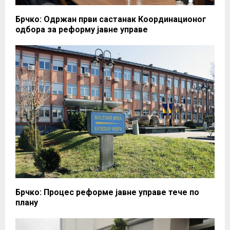
Брчко: Одржан први састанак Координационог
одбора за реформу јавне управе
Брчко: Процес реформе јавне управе тече по
плану