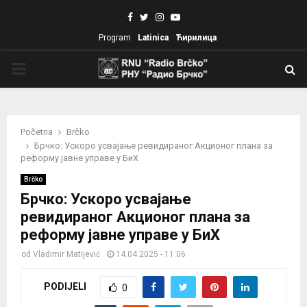
Facebook
Twitter
Instagram
Youtube
Program
Latinica
Ћирилица
PRIMARY
MENU
Početna
Brčko
Брчко: Ускоро усвајање ревидираног Акционог плана за
реформу јавне управе у БиХ
Brčko
Брчко: Ускоро усвајање
ревидираног Акционог плана за
реформу јавне управе у БиХ
od
Vladimir Matijević
14.04.2025 - 11:06
PODIJELI
0