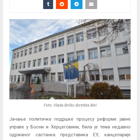
Foto: Vlada Brčko distrikta BiH
Јачање политичке подршке процесу реформе јавне
управе у Босни и Херцеговини, била је тема недавно
одржаног састанка представика ЕУ, канцеларије