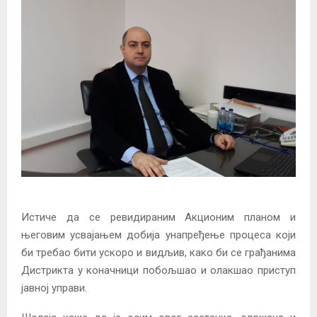
Истиче да се ревидираним Акционим планом и
његовим усвајањем добија унапређење процеса који
би требао бити ускоро и видљив, како би се грађанима
Дистрикта у коначници побољшао и олакшао приступ
јавној управи.