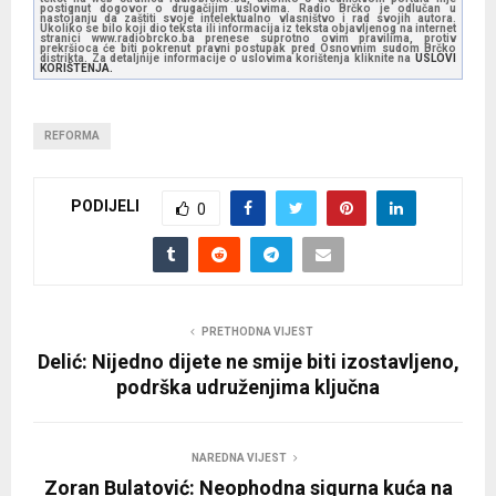
postignut dogovor o drugačijim uslovima. Radio Brčko je odlučan u
nastojanju da zaštiti svoje intelektualno vlasništvo i rad svojih autora.
Ukoliko se bilo koji dio teksta ili informacija iz teksta objavljenog na internet
stranici www.radiobrcko.ba prenese suprotno ovim pravilima, protiv
prekršioca će biti pokrenut pravni postupak pred Osnovnim sudom Brčko
distrikta. Za detaljnije informacije o uslovima korištenja kliknite na
USLOVI
KORIŠTENJA.
REFORMA
PODIJELI
0
PRETHODNA VIJEST
Delić: Nijedno dijete ne smije biti izostavljeno,
podrška udruženjima ključna
NAREDNA VIJEST
Zoran Bulatović: Neophodna sigurna kuća na