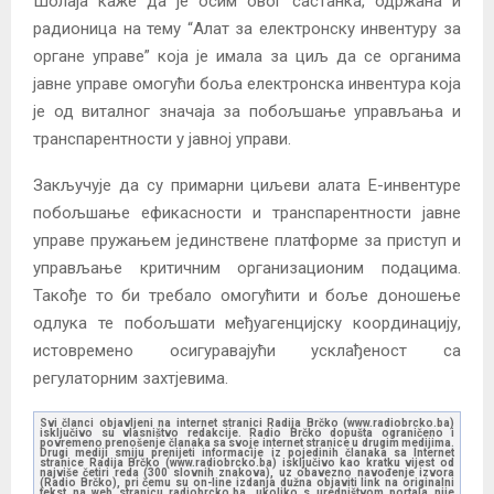
Шолаја каже да је осим овог састанка, одржана и
радионица на тему “Алат за електронску инвентуру за
органе управе” која је имала за циљ да се органима
јавне управе омогући боља електронска инвентура која
је од виталног значаја за побољшање управљања и
транспарентности у јавној управи.
Закључује да су примарни циљеви алата Е-инвентуре
побољшање ефикасности и транспарентности јавне
управе пружањем јединствене платформе за приступ и
управљање критичним организационим подацима.
Такође то би требало омогућити и боље доношење
одлука те побољшати међуагенцијску координацију,
истовремено осигуравајући усклађеност са
регулаторним захтјевима.
Svi članci objavljeni na internet stranici Radija Brčko (www.radiobrcko.ba)
isključivo su vlasništvo redakcije. Radio Brčko dopušta ograničeno i
povremeno prenošenje članaka sa svoje internet stranice u drugim medijima.
Drugi mediji smiju prenijeti informacije iz pojedinih članaka sa Internet
stranice Radija Brčko (www.radiobrcko.ba) isključivo kao kratku vijest od
najviše četiri reda (300 slovnih znakova), uz obavezno navođenje izvora
(Radio Brčko), pri čemu su on-line izdanja dužna objaviti link na originalni
tekst na web stranicu radiobrcko.ba, ukoliko s uredništvom portala nije