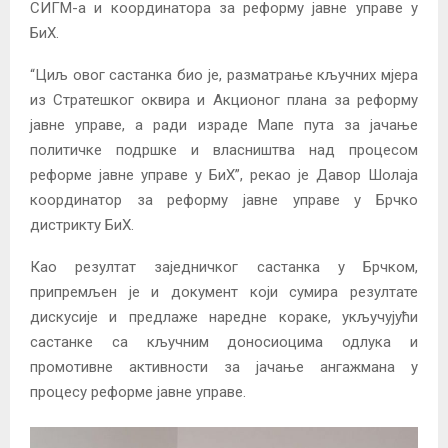
СИГМ-а и координатора за реформу јaвне управе у
БиХ.
“Циљ овог састанка био је, разматрање кључних мјера
из Стратешког оквира и Акционог плана за реформу
јавне управе, а ради израде Мапе пута за јачање
политичке подршке и власништва над процесом
реформе јавне управе у БиХ”, рекао је Давор Шолаја
координатор за реформу јавне управе у Брчко
дистрикту БиХ.
Као резултат заједничког састанка у Брчком,
припремљен је и документ који сумира резултате
дискусије и предлаже наредне кораке, укључујући
састанке са кључним доносиоцима одлука и
промотивне активности за јачање ангажмана у
процесу реформе јавне управе.