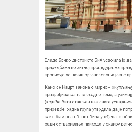
Влада Брчко дистрикта БиХ усвојила је да
приредбама по хитној процедури, на приј
прописује се начин организовања јавне пр
Како се Нацрт закона о мирном окупљању
привређивања, те је сходно томе, а узима
(који ће бити стављен ван снаге усвајањ
приредбе, радна група утврдила да је по
како би и ова област била уређена, с об
ради остваривања прихода у оквиру регис