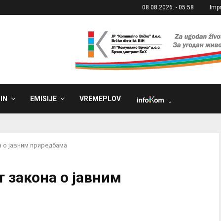
08.08.2026. - 05:58
Imp
IN
EMISIJE
VREMEPLOV
˼
а о јавним приредбама
т закона о јавним