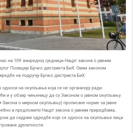
нас на 109. ванредној сједници Нацрт закона о јавним
едлог Полиције Брчко дистрикта БиХ. Овим законом
иредбе на подручју Брчко дистрикта БиХ.
 односи на окупљања која се не организују ради
јући и у обзир чињеницу да су Законом о јавном окупљању
ем Закона о мирном окупљању) прописане норме за јавне
требно и предложити Нацрт закона о јавним приредбама,
зиром да садржи одредбе које се односе на окупљање лица
троване дјелатности.