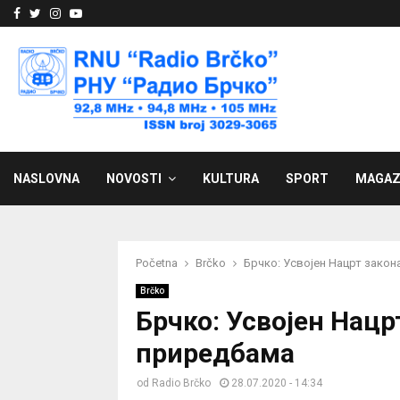
Facebook
Twitter
Instagram
Youtube
NASLOVNA
NOVOSTI
KULTURA
SPORT
MAGAZ
Početna
Brčko
Брчко: Усвојен Нацрт закон
Brčko
Брчко: Усвојен Нацр
приредбама
od
Radio Brčko
28.07.2020 - 14:34