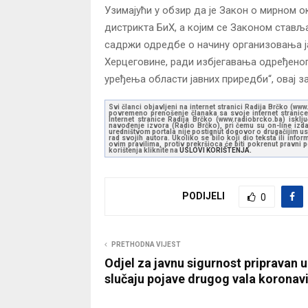
Узимајући у обзир да је Закон о мирном 
дистрикта БиХ, а којим се Законом стављ
садржи одредбе о начину организовања ја
Херцеговине, ради избјегавања одређеног
уређења области јавних приредби“, овај за
Svi članci objavljeni na internet stranici Radija Brčko (w
povremeno prenošenje članaka sa svoje internet stranice 
Internet stranice Radija Brčko (www.radiobrcko.ba) isklj
navođenje izvora (Radio Brčko), pri čemu su on-line izdan
uredništvom portala nije postignut dogovor o drugačijim usl
rad svojih autora. Ukoliko se bilo koji dio teksta ili inf
ovim pravilima, protiv prekršioca će biti pokrenut pravni
korištenja kliknite na
USLOVI KORIŠTENJA.
PODIJELI
0
PRETHODNA VIJEST
Odjel za javnu sigurnost pripravan u
slučaju pojave drugog vala koronav