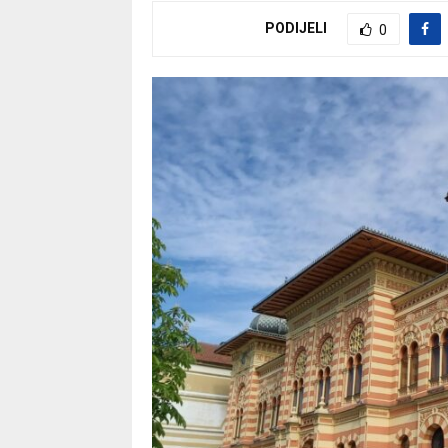
PODIJELI
0