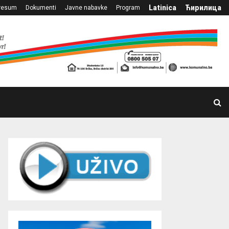
Latinica
Ћирилица
resum
Dokumenti
Javne nabavke
Program