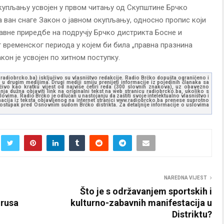
окупљању усвојен у првом читању од Скупштине Брчко
а ван снаге Закон о јавном окупљању, односно пропис који
вне приредбе на подручју Брчко дистрикта Босне и
 временског периода у којем би била „правна празнина
кон је усвојен по хитном поступку.
ww.radiobrcko.ba) isključivo su vlasništvo redakcije. Radio Brčko dopušta ograničeno i
u drugim medijima. Drugi mediji smiju prenijeti informacije iz pojedinih članaka sa
učivo kao kratku vijest od najviše četiri reda (300 slovnih znakova), uz obavezno
ja dužna objaviti link na originalni tekst na web stranicu radiobrcko.ba, ukoliko s
ovima. Radio Brčko je odlučan u nastojanju da zaštiti svoje intelektualno vlasništvo i
ormacija iz teksta objavljenog na internet stranici www.radiobrcko.ba prenese suprotno
 postupak pred Osnovnim sudom Brčko distrikta. Za detaljnije informacije o uslovima
NAREDNA VIJEST
Što je s održavanjem sportskih i
irusa
kulturno-zabavnih manifestacija u
Distriktu?