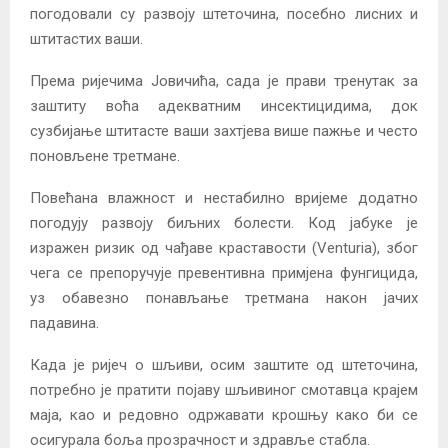
погодовали су развоју штеточина, посебно лисних и
штитастих ваши.
Према ријечима Јовичића, сада је прави тренутак за
заштиту воћа адекватним инсектицидима, док
сузбијање штитасте ваши захтјева више пажње и често
поновљене третмане.
Повећана влажност и нестабилно вријеме додатно
погодују развоју биљних болести. Код јабуке је
изражен ризик од чађаве краставости (Venturia), због
чега се препоручује превентивна примјена фунгицида,
уз обавезно понављање третмана након јачих
падавина.
Када је ријеч о шљиви, осим заштите од штеточина,
потребно је пратити појаву шљивиног смотавца крајем
маја, као и редовно одржавати крошњу како би се
осигурала боља прозрачност и здравље стабла.