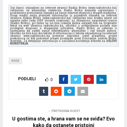
Svi članci objavljeni na internet stranici Radija Brčko (www.radiobrcko.ba)
isključivo su vlasništvo redakcije. Radio Brčko dopušta ograničeno i
povremeno prenošenje članaka sa svoje internet stranice u drugim medijima.
Drugi mediji smiju prenijeti informacije iz pojedinih članaka sa Internet
stranice Radija Brčko (www.radiobrcko.ba) isključivo kao kratku vijest od
najviše četiri reda (300 slovnih znakova), uz obavezno navođenje izvora
(Radio Brčko), pri čemu su on-line izdanja dužna objaviti link na originalni
tekst na web stranicu radiobrcko.ba, ukoliko s uredništvom portala nije
postignut dogovor o drugačijim uslovima. Radio Brčko je odlučan u
nastojanju da zaštiti svoje intelektualno vlasništvo i rad svojih autora.
Ukoliko se bilo koji dio teksta ili informacija iz teksta objavljenog na internet
stranici www.radiobrcko.ba prenese suprotno ovim pravilima, protiv
prekršioca će biti pokrenut pravni postupak pred Osnovnim sudom Brčko
distrikta. Za detaljnije informacije o uslovima korištenja kliknite na
USLOVI
KORIŠTENJA.
VOĆE
PODIJELI
0
PRETHODNA VIJEST
U gostima ste, a hrana vam se ne sviđa? Evo
kako da ostanete pristojni