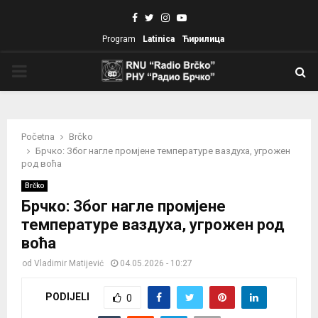
Facebook
Twitter
Instagram
Youtube
Program
Latinica
Ћирилица
PRIMARY
MENU
Početna
Brčko
Брчко: Због нагле промјене температуре ваздуха, угрожен
род воћа
Brčko
Брчко: Због нагле промјене
температуре ваздуха, угрожен род
воћа
od
Vladimir Matijević
04.05.2026 - 10:27
PODIJELI
0