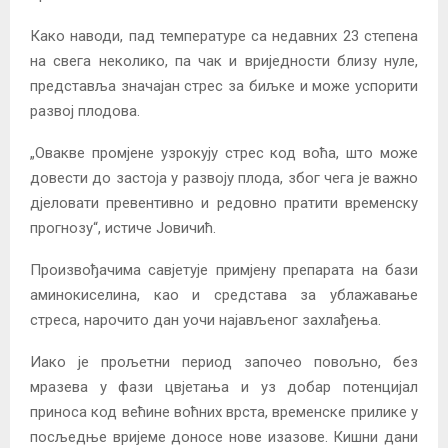
Како наводи, пад температуре са недавних 23 степена
на свега неколико, па чак и вриједности близу нуле,
представља значајан стрес за биљке и може успорити
развој плодова.
„Овакве промјене узрокују стрес код воћа, што може
довести до застоја у развоју плода, због чега је важно
дјеловати превентивно и редовно пратити временску
прогнозу“, истиче Јовичић.
Произвођачима савјетује примјену препарата на бази
аминокиселина, као и средстава за ублажавање
стреса, нарочито дан уочи најављеног захлађења.
Иако је прољетни период започео повољно, без
мразева у фази цвјетања и уз добар потенцијал
приноса код већине воћних врста, временске прилике у
посљедње вријеме доносе нове изазове. Кишни дани