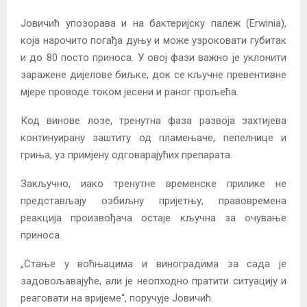
Јовичић упозорава и на бактеријску палеж (Erwinia),
која нарочито погађа дуњу и може узроковати губитак
и до 80 посто приноса. У овој фази важно је уклонити
заражене дијелове биљке, док се кључне превентивне
мјере проводе током јесени и раног прољећа.
Код винове лозе, тренутна фаза развоја захтијева
континуирану заштиту од пламењаче, пепелнице и
гриња, уз примјену одговарајућих препарата.
Закључно, иако тренутне временске прилике не
представљају озбиљну пријетњу, правовремена
реакција произвођача остаје кључна за очување
приноса.
„Стање у воћњацима и виноградима за сада је
задовољавајуће, али је неопходно пратити ситуацију и
реаговати на вријеме“, поручује Јовичић.