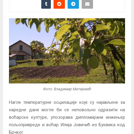
Фото: Владимир Матијевић
Нагле температурне осцилације које су најављене за
наредне дане могле би се неповољно одразити на
воћарске културе, упозорава дипломирани инжењер
пољопривреде и воћар Илија Јовичић из Буквика код
Брчког.