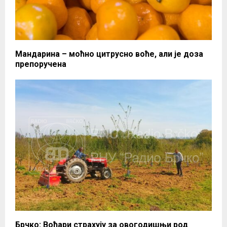
Мандарина – моћно цитрусно воће, али је доза
препоручена
Брчко: Воћари страхују за овогодишњи род