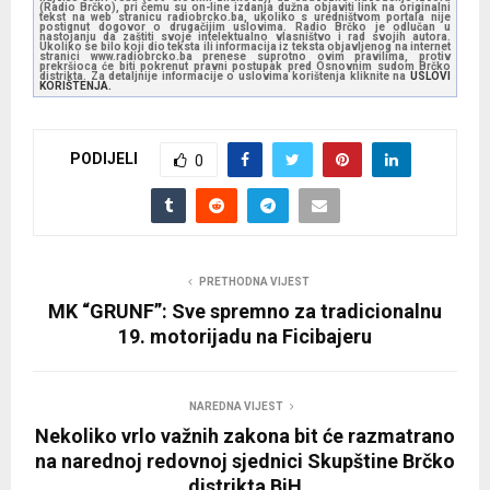
(Radio Brčko), pri čemu su on-line izdanja dužna objaviti link na originalni
tekst na web stranicu radiobrcko.ba, ukoliko s uredništvom portala nije
P
postignut dogovor o drugačijim uslovima. Radio Brčko je odlučan u
nastojanju da zaštiti svoje intelektualno vlasništvo i rad svojih autora.
l
Ukoliko se bilo koji dio teksta ili informacija iz teksta objavljenog na internet
stranici www.radiobrcko.ba prenese suprotno ovim pravilima, protiv
prekršioca će biti pokrenut pravni postupak pred Osnovnim sudom Brčko
a
distrikta. Za detaljnije informacije o uslovima korištenja kliknite na
USLOVI
KORIŠTENJA.
y
e
PODIJELI
r
0
PRETHODNA VIJEST
MK “GRUNF”: Sve spremno za tradicionalnu
19. motorijadu na Ficibajeru
NAREDNA VIJEST
Nekoliko vrlo važnih zakona bit će razmatrano
na narednoj redovnoj sjednici Skupštine Brčko
distrikta BiH