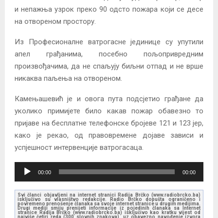
и непажња узрок преко 90 одсто пожара који се десе
на отвореном простору.
Из Професионалне ватрогасне јединице су упутили
апел грађанима, посебно пољопривредним
произвођачима, да не спаљују биљни отпад и не врше
никаква паљења на отвореном.
Камењашевић је и овога пута подсјетио грађане да
уколико примијете било какав пожар обавезно то
пријаве на бесплатне телефонске бројеве 121 и 123 јер,
како је рекао, од правовремене дојаве зависи и
успјешност интервенције ватрогасаца.
A
00:00
00:00
u
d
Svi članci objavljeni na internet stranici Radija Brčko (www.radiobrcko.ba)
isključivo su vlasništvo redakcije. Radio Brčko dopušta ograničeno i
i
povremeno prenošenje članaka sa svoje internet stranice u drugim medijima.
Drugi mediji smiju prenijeti informacije iz pojedinih članaka sa Internet
stranice Radija Brčko (www.radiobrcko.ba) isključivo kao kratku vijest od
o
najviše četiri reda (300 slovnih znakova), uz obavezno navođenje izvora