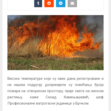
Високе температуре које су ових дана регистроване и
на нашем подручју допринијеле су повећању броја
пожара на отвореном простору, прије свега на ниском
растињу, каже Сенад Камењашевић, шеф
Професионалне ватрогасне јединице у Брчком.