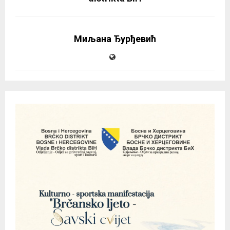
Миљана Ђурђевић