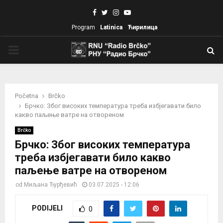
Facebook
Twitter
Instagram
Youtube
Program
Latinica
Ћирилица
PRIMARY
MENU
Početna
Brčko
Брчко: Због високих температура треба избјегавати било
какво паљење ватре на отвореном
Brčko
Брчко: Због високих температура
треба избјегавати било какво
паљење ватре на отвореном
od
Миљана Ђурђевић
03.07.2025 - 12:06
PODIJELI
0