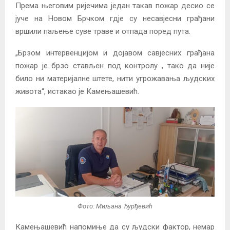
Према његовим ријечима један такав пожар десио се
јуче на Новом Брчком гдје су несавјесни грађани
вршили паљење суве траве и отпада поред пута.
„Брзом интервенцијом и дојавом савјесних грађана
пожар је брзо стављен под контролу , тако да није
било ни материјалне штете, нити угрожавања људских
живота“, истакао је Камењашевић.
Фото: Миљана Ђурђевић
Камењашевић напомиње да су људски фактор, немар