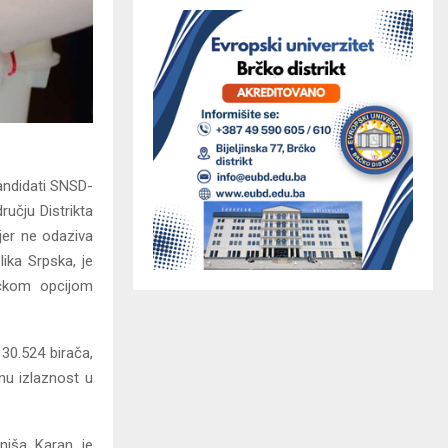
kandidati SNSD-
ručju Distrikta
mjer ne odaziva
lika Srpska, je
ačkom opcijom
 30.524 birača,
nu izlaznost u
niša Karan je