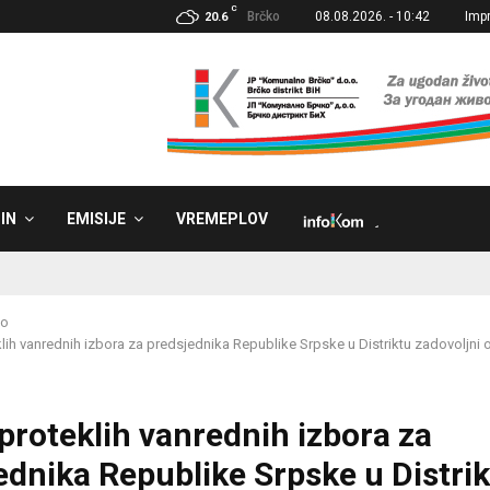
C
Brčko
08.08.2026. - 10:42
Imp
20.6
IN
EMISIJE
VREMEPLOV
˼
ko
klih vanrednih izbora za predsjednika Republike Srpske u Distriktu zadovoljni
 proteklih vanrednih izbora za
ednika Republike Srpske u Distri