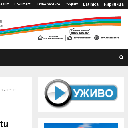
Latinica
Ћирилица
resum
Dokumenti
Javne nabavke
Program
 ostvarenim
ktu