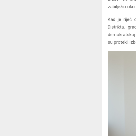
zabilježio ok
Kad je riječ
Distrikta, gr
demokratskoj 
su protekli iz