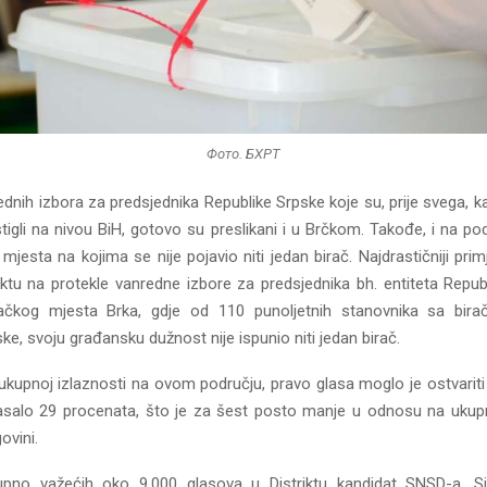
Фото. БХРТ
ednih izbora za predsjednika Republike Srpske koje su, prije svega, 
tigli na nivou BiH, gotovo su preslikani i u Brčkom. Takođe, i na pod
mjesta na kojima se nije pojavio niti jedan birač. Najdrastičniji pri
iktu na protekle vanredne izbore za predsjednika bh. entiteta Repub
ačkog mjesta Brka, gdje od 110 punoljetnih stanovnika sa bir
ke, svoju građansku dužnost nije ispunio niti jedan birač.
 ukupnoj izlaznosti na ovom području, pravo glasa moglo je ostvariti
asalo 29 procenata, što je za šest posto manje u odnosu na ukup
ovini.
upno važećih oko 9.000 glasova u Distriktu kandidat SNSD-a, Si