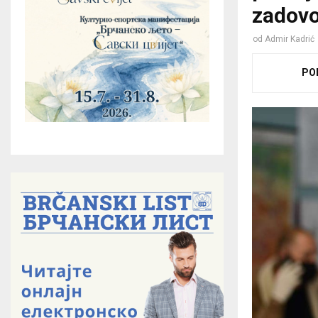
zadovo
od
Admir Kadrić
PO