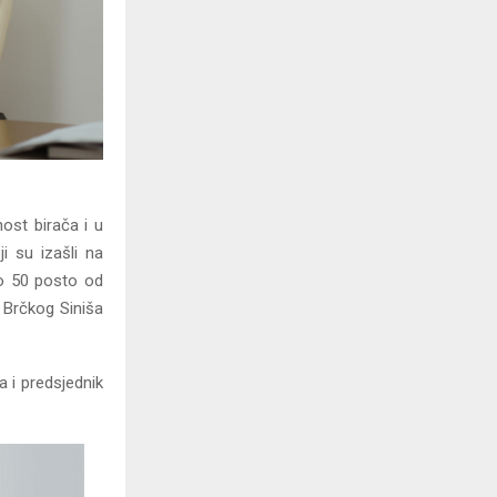
ost birača i u
i su izašli na
io 50 posto od
k Brčkog Siniša
 i predsjednik