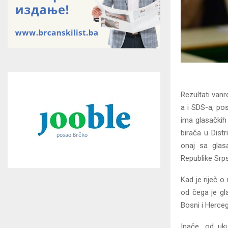
Rezultati vanr
a i SDS-a, pos
ima glasačkih 
birača u Distr
onaj sa glas
Republike Srps
Kad je riječ o
od čega je gl
Bosni i Herceg
Inače, od uk