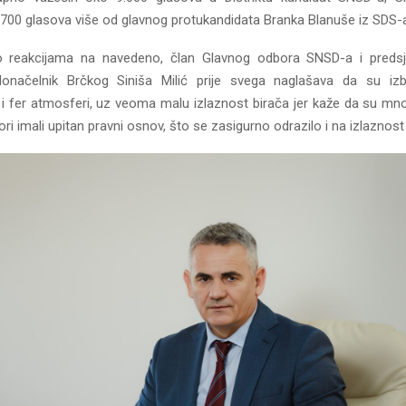
o 700 glasova više od glavnog protukandidata Branka Blanuše iz SDS-
 o reakcijama na navedeno, član Glavnog odbora SNSD-a i preds
adonačelnik Brčkog Siniša Milić prije svega naglašava da su izb
i fer atmosferi, uz veoma malu izlaznost birača jer kaže da su mno
bori imali upitan pravni osnov, što se zasigurno odrazilo i na izlaznost