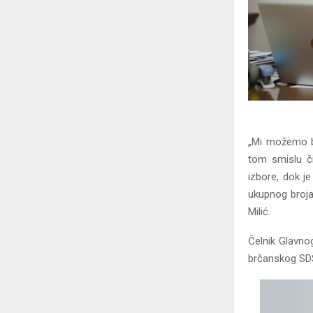
„Mi možemo bi
tom smislu či
izbore, dok j
ukupnog broja 
Milić.
Čelnik Glavno
brčanskog SDS