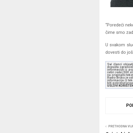
“Poredeći neke
čime smo zadov
U svakom sluča
dovesti do još
Svi članci objavl
dopušta ograničen
informacije iz po
četiri reda (300 
na originalni tek
Radio Brčko je odl
informacija iz te
biti pokrenut pra
USLOVI KORIŠTE
PO
PRETHODNA VIJ