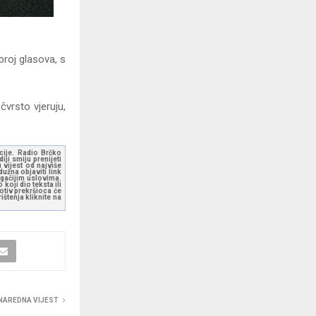
broj glasova, s
čvrsto vjeruju,
kcije. Radio Brčko
ji smiju prenijeti
 vijest od najviše
užna objaviti link
ugačijim uslovima.
koji dio teksta ili
otiv prekršioca će
štenja kliknite na
NAREDNA VIJEST