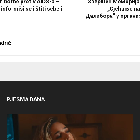
n borbe protiv AIDS-a –
Завршен Меморија
 informiši se i štiti sebe i
„Сјећање на
Далибора“ у органи
drić
PJESMA DANA