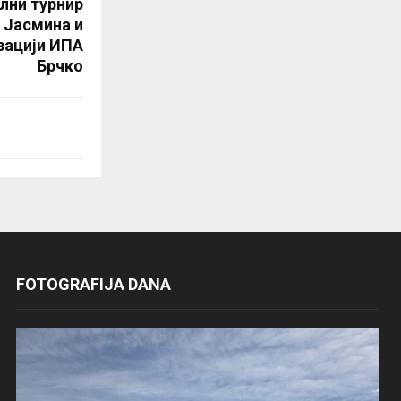
лни турнир
 Јасмина и
зацији ИПА
Брчко
FOTOGRAFIJA DANA