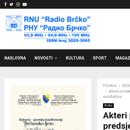
Facebook
Twitter
Instagram
Youtube
NASLOVNA
NOVOSTI
KULTURA
SPORT
MAGAZ
Početna
Brč
Akteri prote
rezultatima
Brčko
Akteri
predsj