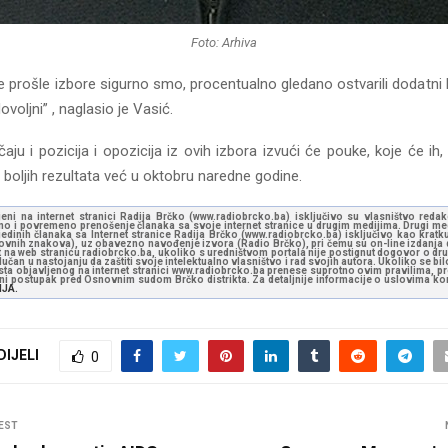
Foto: Arhiva
 prošle izbore sigurno smo, procentualno gledano ostvarili dodatni 
oljni” , naglasio je Vasić.
ju i pozicija i opozicija iz ovih izbora izvući će pouke, koje će ih, 
 boljih rezultata već u oktobru naredne godine.
jeni na internet stranici Radija Brčko (www.radiobrcko.ba) isključivo su vlasništvo reda
o i povremeno prenošenje članaka sa svoje internet stranice u drugim medijima. Drugi medi
jedinih članaka sa Internet stranice Radija Brčko (www.radiobrcko.ba) isključivo kao kratku
slovnih znakova), uz obavezno navođenje izvora (Radio Brčko), pri čemu su on-line izdanja d
st na web stranicu radiobrcko.ba, ukoliko s uredništvom portala nije postignut dogovor o dr
učan u nastojanju da zaštiti svoje intelektualno vlasništvo i rad svojih autora. Ukoliko se bilo 
ksta objavljenog na internet stranici www.radiobrcko.ba prenese suprotno ovim pravilima, pr
vni postupak pred Osnovnim sudom Brčko distrikta. Za detaljnije informacije o uslovima kori
NJA.
DIJELI
0
EST