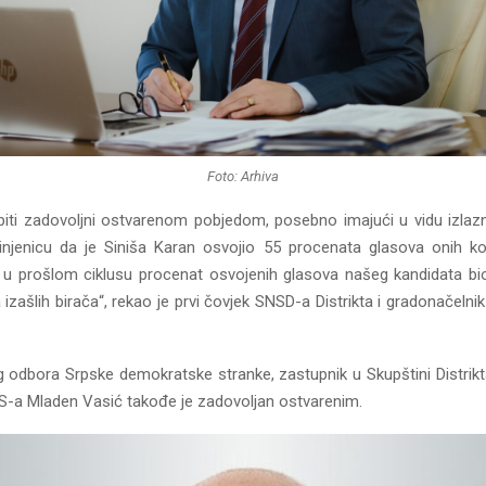
Foto: Arhiva
ti zadovoljni ostvarenom pobjedom, posebno imajući u vidu izlazn
njenicu da je Siniša Karan osvojio 55 procenata glasova onih koj
e u prošlom ciklusu procenat osvojenih glasova našeg kandidata b
izašlih birača“, rekao je prvi čovjek SNSD-a Distrikta i gradonačelni
g odbora Srpske demokratske stranke, zastupnik u Skupštini Distrikta
-a Mladen Vasić takođe je zadovoljan ostvarenim.