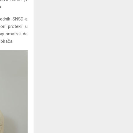
a.
jednik SNSD-a
ori protekli u
gi smatrali da
 birača.