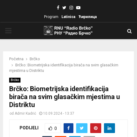
Facebook
Twitter
Instagram
Youtube
Program
Latinica
Ћирилица
PRIMARY
MENU
Početna
Brčko
Brčko: Biometriјska identifikacija birača na svim glasačkim
mjestima u Distriktu
Brčko
Brčko: Biometriјska identifikacija
birača na svim glasačkim mjestima u
Distriktu
od
Admir Kadrić
10.09.2024 - 13:37
PODIJELI
0