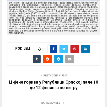
Svi članci objavljeni na internet stranici Radija Brčko (www.radiobrcko.ba)
isključivo su vlasništvo redakcije. Radio Brčko dopušta ograničeno i
povremeno prenošenje članaka sa svoje internet stranice u drugim medijima.
Drugi mediji smiju prenijeti informacije iz pojedinih članaka sa Internet
stranice Radija Brčko (www.radiobrcko.ba) isključivo kao kratku vijest od
najviše četiri reda (300 slovnih znakova), uz obavezno navođenje izvora
(Radio Brčko), pri čemu su on-line izdanja dužna objaviti link na originalni
tekst na web stranicu radiobrcko.ba, ukoliko s uredništvom portala nije
postignut dogovor o drugačijim uslovima. Radio Brčko je odlučan u
nastojanju da zaštiti svoje intelektualno vlasništvo i rad svojih autora.
Ukoliko se bilo koji dio teksta ili informacija iz teksta objavljenog na internet
stranici www.radiobrcko.ba prenese suprotno ovim pravilima, protiv
prekršioca će biti pokrenut pravni postupak pred Osnovnim sudom Brčko
distrikta. Za detaljnije informacije o uslovima korištenja kliknite na
USLOVI
KORIŠTENJA.
PODIJELI
0
PRETHODNA VIJEST
Цијене горива у Републици Српској пале 10
до 12 фенинга по литру
NAREDNA VIJEST