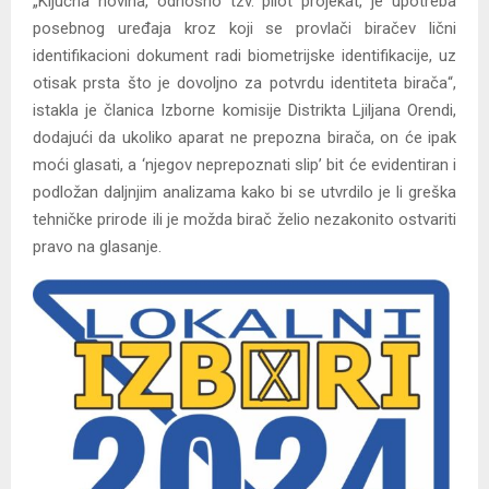
„Ključna novina, odnosno tzv. pilot projekat, je upotreba
posebnog uređaja kroz koji se provlači biračev lični
identifikacioni dokument radi biometrijske identifikacije, uz
otisak prsta što je dovoljno za potvrdu identiteta birača“,
istakla je članica Izborne komisije Distrikta Ljiljana Orendi,
dodajući da ukoliko aparat ne prepozna birača, on će ipak
moći glasati, a ‘njegov neprepoznati slip’ bit će evidentiran i
podložan daljnjim analizama kako bi se utvrdilo je li greška
tehničke prirode ili je možda birač želio nezakonito ostvariti
pravo na glasanje.