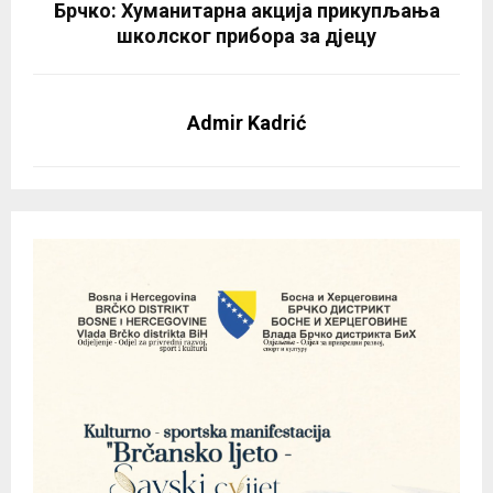
Брчко: Хуманитарна акција прикупљања
школског прибора за дјецу
Admir Kadrić