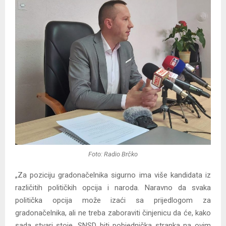
Foto: Radio Brčko
„Za poziciju gradonačelnika sigurno ima više kandidata iz
različitih političkih opcija i naroda. Naravno da svaka
politička opcija može izaći sa prijedlogom za
gradonačelnika, ali ne treba zaboraviti činjenicu da će, kako
sada stvari stoje, SNSD biti pobjednička stranka na ovim