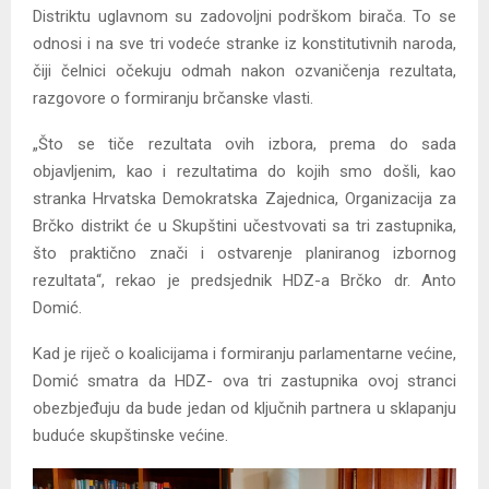
Distriktu uglavnom su zadovoljni podrškom birača. To se
odnosi i na sve tri vodeće stranke iz konstitutivnih naroda,
čiji čelnici očekuju odmah nakon ozvaničenja rezultata,
razgovore o formiranju brčanske vlasti.
„Što se tiče rezultata ovih izbora, prema do sada
objavljenim, kao i rezultatima do kojih smo došli, kao
stranka Hrvatska Demokratska Zajednica, Organizacija za
Brčko distrikt će u Skupštini učestvovati sa tri zastupnika,
što praktično znači i ostvarenje planiranog izbornog
rezultata“, rekao je predsjednik HDZ-a Brčko dr. Anto
Domić.
Kad je riječ o koalicijama i formiranju parlamentarne većine,
Domić smatra da HDZ- ova tri zastupnika ovoj stranci
obezbjeđuju da bude jedan od ključnih partnera u sklapanju
buduće skupštinske većine.