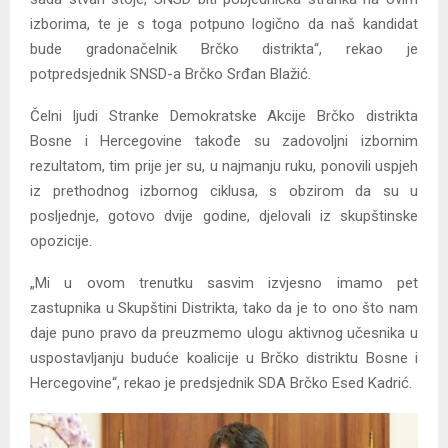
izborima, te je s toga potpuno logično da naš kandidat
bude gradonačelnik Brčko distrikta“, rekao je
potpredsjednik SNSD-a Brčko Srđan Blažić.
Čelni ljudi Stranke Demokratske Akcije Brčko distrikta
Bosne i Hercegovine takođe su zadovoljni izbornim
rezultatom, tim prije jer su, u najmanju ruku, ponovili uspjeh
iz prethodnog izbornog ciklusa, s obzirom da su u
posljednje, gotovo dvije godine, djelovali iz skupštinske
opozicije.
„Mi u ovom trenutku sasvim izvjesno imamo pet
zastupnika u Skupštini Distrikta, tako da je to ono što nam
daje puno pravo da preuzmemo ulogu aktivnog učesnika u
uspostavljanju buduće koalicije u Brčko distriktu Bosne i
Hercegovine“, rekao je predsjednik SDA Brčko Esed Kadrić.