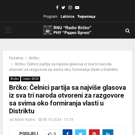
Facebook
Twitter
Instagram
Youtube
Program
Latinica
Ћирилица
PRIMARY
MENU
Početna
Brčko
Brčko: Čelnici partija sa najviše glasova iz sva tri naroda
otvoreni za razgovore sa svima oko formiranja vlasti u Distriktu
Brčko
Izbori 2024
Brčko: Čelnici partija sa najviše glasova
iz sva tri naroda otvoreni za razgovore
sa svima oko formiranja vlasti u
Distriktu
od
Admir Kadrić
08.10.2024 - 13:29
PODIJELI
0