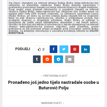
Svi članci objavljeni na internet stranici Radija Brčko (www.radiobrcko.ba)
isključivo su vlasništvo redakcije. Radio Brčko dopušta ograničeno i
povremeno prenošenje članaka sa svoje internet stranice u drugim medijima.
Drugi mediji smiju prenijeti informacije iz pojedinih članaka sa Internet
stranice Radija Brčko (www.radiobrcko.ba) isključivo kao kratku vijest od
najviše četiri reda (300 slovnih znakova), uz obavezno navođenje izvora
(Radio Brčko), pri čemu su on-line izdanja dužna objaviti link na originalni
tekst na web stranicu radiobrcko.ba, ukoliko s uredništvom portala nije
postignut dogovor o drugačijim uslovima. Radio Brčko je odlučan u
nastojanju da zaštiti svoje intelektualno vlasništvo i rad svojih autora.
Ukoliko se bilo koji dio teksta ili informacija iz teksta objavljenog na internet
stranici www.radiobrcko.ba prenese suprotno ovim pravilima, protiv
prekršioca će biti pokrenut pravni postupak pred Osnovnim sudom Brčko
distrikta. Za detaljnije informacije o uslovima korištenja kliknite na
USLOVI
KORIŠTENJA.
PODIJELI
0
PRETHODNA VIJEST
Pronađeno još jedno tijelo nastradale osobe u
Buturović Polju
NAREDNA VIJEST