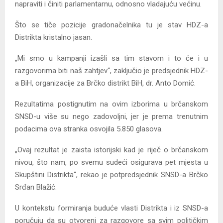
napraviti i činiti parlamentarnu, odnosno vladajuću većinu.
Što se tiče pozicije gradonačelnika tu je stav HDZ-a
Distrikta kristalno jasan.
„Mi smo u kampanji izašli sa tim stavom i to će i u
razgovorima biti naš zahtjev“, zaključio je predsjednik HDZ-
a BiH, organizacije za Brčko distrikt BiH, dr. Anto Domić.
Rezultatima postignutim na ovim izborima u brčanskom
SNSD-u više su nego zadovoljni, jer je prema trenutnim
podacima ova stranka osvojila 5.850 glasova.
„Ovaj rezultat je zaista istorijski kad je riječ o brčanskom
nivou, što nam, po svemu sudeći osigurava pet mjesta u
Skupštini Distrikta“, rekao je potpredsjednik SNSD-a Brčko
Srđan Blažić.
U kontekstu formiranja buduće vlasti Distrikta i iz SNSD-a
poručuju da su otvoreni za razgovore sa svim političkim