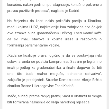
konačno, nakon godinu i po stagnacije, konačno pokrene u
pravcu pozitivnih procesa“, naglasio je Kadrić.
Na činjenicu da lideri nekih političkih partija u Distriktu,
među kojima i HDZ, najdirektnije ima zahtjev da prvi čovjek
ove stranke bude gradonačelnik Brčkog, Esed Kadrić kaže
da svi imaju stavove s kojima ulaze u razgovore o
formiranju parlamentarne većine.
„Kada se koalicije prave, logično je da se postavljaju neki
uslovi, a onda se postižu kompromisi. Sasvim je legitimno
imati prijedlog za gradonačelnika, a finalni dogovor će biti
ono što bude realno moguće, odnosno ostvarivo“,
zaključio je predsjednik Stranke Demokratske Akcije Brčko
distrikta Bosne i Hercegovine Esed Kadrić.
Inače, sudeći prema ranijoj praksi, vlast u Distriktu bi mogla
biti formirana najkasnije do kraja narednog mjeseca.