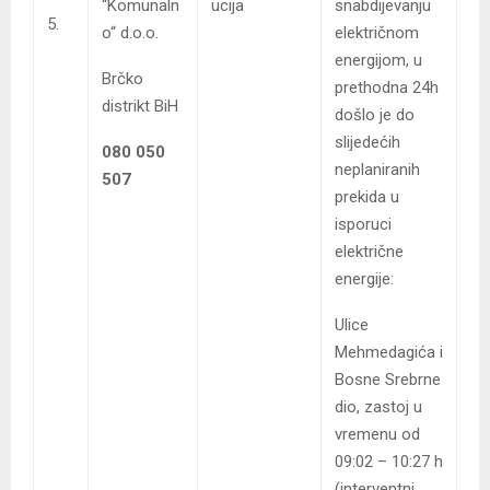
“Komunaln
ucija
snabdijevanju
5.
o“ d.o.o.
električnom
energijom, u
Brčko
prethodna 24h
distrikt BiH
došlo je do
slijedećih
080 050
neplaniranih
507
prekida u
isporuci
električne
energije:
Ulice
Mehmedagića i
Bosne Srebrne
dio, zastoj u
vremenu od
09:02 – 10:27 h
(interventni