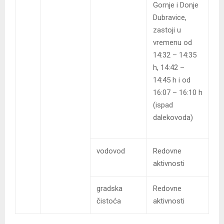
Gornje i Donje
Dubravice,
zastoji u
vremenu od
14:32 – 14:35
h, 14:42 –
14:45 h i od
16:07 – 16:10 h
(ispad
dalekovoda)
vodovod
Redovne
aktivnosti
gradska
Redovne
čistoća
aktivnosti