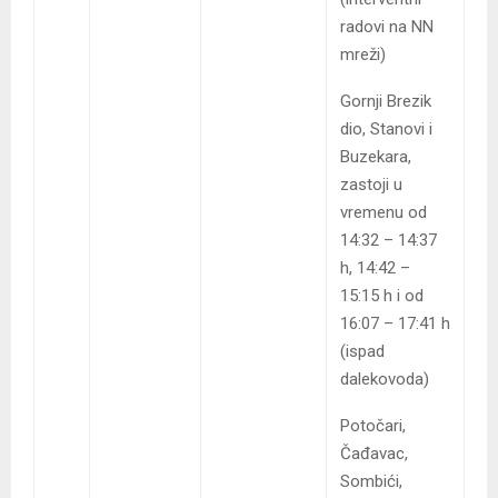
radovi na NN
mreži)
Gornji Brezik
dio, Stanovi i
Buzekara,
zastoji u
vremenu od
14:32 – 14:37
h, 14:42 –
15:15 h i od
16:07 – 17:41 h
(ispad
dalekovoda)
Potočari,
Čađavac,
Sombići,