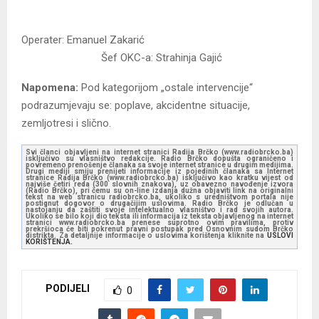
Operater: Emanuel Zakarić
Šef OKC-a: Strahinja Gajić
Napomena:
Pod kategorijom „ostale intervencije“
podrazumjevaju se: poplave, akcidentne situacije,
zemljotresi i slično.
Svi članci objavljeni na internet stranici Radija Brčko (www.radiobrcko.ba)
isključivo su vlasništvo redakcije. Radio Brčko dopušta ograničeno i
povremeno prenošenje članaka sa svoje internet stranice u drugim medijima.
Drugi mediji smiju prenijeti informacije iz pojedinih članaka sa Internet
stranice Radija Brčko (www.radiobrcko.ba) isključivo kao kratku vijest od
najviše četiri reda (300 slovnih znakova), uz obavezno navođenje izvora
(Radio Brčko), pri čemu su on-line izdanja dužna objaviti link na originalni
tekst na web stranicu radiobrcko.ba, ukoliko s uredništvom portala nije
postignut dogovor o drugačijim uslovima. Radio Brčko je odlučan u
nastojanju da zaštiti svoje intelektualno vlasništvo i rad svojih autora.
Ukoliko se bilo koji dio teksta ili informacija iz teksta objavljenog na internet
stranici www.radiobrcko.ba prenese suprotno ovim pravilima, protiv
prekršioca će biti pokrenut pravni postupak pred Osnovnim sudom Brčko
distrikta. Za detaljnije informacije o uslovima korištenja kliknite na
USLOVI
KORIŠTENJA.
PODIJELI
0