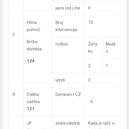
javni red i mir
0
Hitna
Broj
73
pomoć
intervencija
3
Brčko
rođeni
Žens
Mušk
distrikta
ko
o
124
2
1
umrli
2
4
Civilna
Demineri i CZ
zaštita
0
121
JP
elektrodistrib
Kada je riječ o