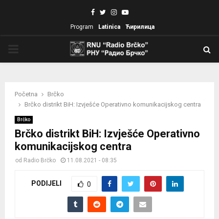
Facebook
Twitter
Instagram
Youtube
Program
Latinica
Ћирилица
PRIMARY
MENU
Početna
Brčko
Brčko distrikt BiH: Izvješće Operativno komunikacijskog centra
Brčko
Brčko distrikt BiH: Izvješće Operativno
komunikacijskog centra
od
Radio Brčko
11.08.2021 - 08:35
PODIJELI
0