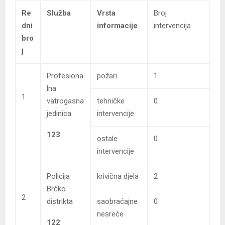
Re
Služba
Vrsta
Broj
dni
informacije
intervencija
bro
j
Profesiona
požari
1
lna
1
vatrogasna
tehničke
0
jedinica
intervencije
123
ostale
0
intervencije
Policija
krivična djela
2
Brčko
2
distrikta
saobraćajne
0
nesreće
122