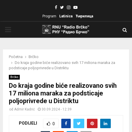
Facebook
Twitter
Instagram
Youtube
Program
Latinica
Ћирилица
PRIMARY
MENU
Početna
Brčko
Do kraja godine biće realizovano svih 17 miliona maraka za
podsticaje poljoprivrede u Distriktu
Brčko
Do kraja godine biće realizovano svih
17 miliona maraka za podsticaje
poljoprivrede u Distriktu
od
Admir Kadrić
30.09.2024 - 12:39
PODIJELI
0