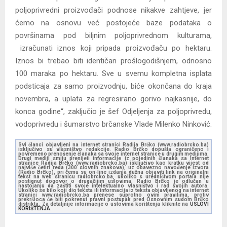
poljoprivredni proizvođači podnose nikakve zahtjeve, jer
ćemo na osnovu već postojeće baze podataka o
površinama pod biljnim poljoprivrednom kulturama,
izračunati iznos koji pripada proizvođaču po hektaru.
Iznos bi trebao biti identičan prošlogodišnjem, odnosno
100 maraka po hektaru. Sve u svemu kompletna isplata
podsticaja za samo proizvodnju, biće okončana do kraja
novembra, a uplata za regresirano gorivo najkasnije, do
konca godine“, zaključio je šef Odjeljenja za poljoprivredu,
vodoprivredu i šumarstvo brčanske Vlade Milenko Ninković.
Svi članci objavljeni na internet stranici Radija Brčko (www.radiobrcko.ba)
isključivo su vlasništvo redakcije. Radio Brčko dopušta ograničeno i
povremeno prenošenje članaka sa svoje internet stranice u drugim medijima.
Drugi mediji smiju prenijeti informacije iz pojedinih članaka sa Internet
stranice Radija Brčko (www.radiobrcko.ba) isključivo kao kratku vijest od
najviše četiri reda (300 slovnih znakova), uz obavezno navođenje izvora
(Radio Brčko), pri čemu su on-line izdanja dužna objaviti link na originalni
tekst na web stranicu radiobrcko.ba, ukoliko s uredništvom portala nije
postignut dogovor o drugačijim uslovima. Radio Brčko je odlučan u
nastojanju da zaštiti svoje intelektualno vlasništvo i rad svojih autora.
Ukoliko se bilo koji dio teksta ili informacija iz teksta objavljenog na internet
stranici www.radiobrcko.ba prenese suprotno ovim pravilima, protiv
prekršioca će biti pokrenut pravni postupak pred Osnovnim sudom Brčko
distrikta. Za detaljnije informacije o uslovima korištenja kliknite na
USLOVI
KORIŠTENJA.