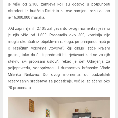
je više od 2.100 zahtjeva koji su gotovo u potpunosti
obrađeni. Iz budžeta Distrikta za ove namjene rezervisano
je 16.000.000 maraka.
„Od zaprimljenih 2.105 zahtjeva do ovog momenta riješeno
je njih više od 1.800. Preostalih oko 300, komisija nije
mogla okončati iz objektivnih razloga, jer primjerice riječ je
o različitim vidovima „tovova“, čiji ciklus ističe krajem
godine, tako da će ti predmeti biti rješavani kad se za njih
steknu svi propisani uslovi“, rekao je šef Odjeljenja za
poljoprivredu, vodoprivredu i šumarstvo brčanske Vlade
Milenko Ninković. Do ovog momenta, od budžetskih
rezervisanih sredstava za podsticaje, već je isplaćeno oko
70 procenata.