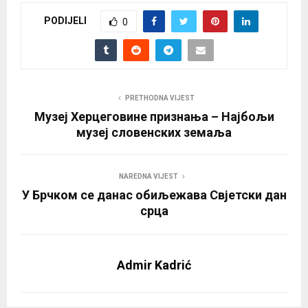
PODIJELI
0
PRETHODNA VIJEST
Музеј Херцеговине признања – Најбољи
музеј словенских земаља
NAREDNA VIJEST
У Брчком се данас обиљежава Свјетски дан
срца
Admir Kadrić