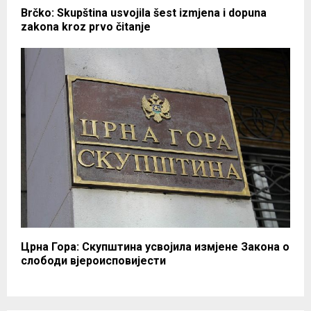
Brčko: Skupština usvojila šest izmjena i dopuna
zakona kroz prvo čitanje
Црна Гора: Скупштина усвојила измјене Закона о
слободи вјероисповијести