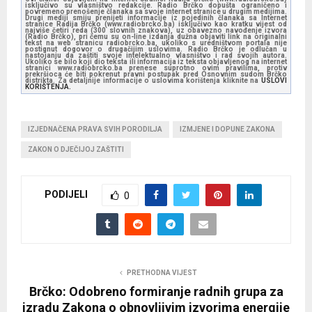
isključivo su vlasništvo redakcije. Radio Brčko dopušta ograničeno i
povremeno prenošenje članaka sa svoje internet stranice u drugim medijima.
Drugi mediji smiju prenijeti informacije iz pojedinih članaka sa Internet
stranice Radija Brčko (www.radiobrcko.ba) isključivo kao kratku vijest od
najviše četiri reda (300 slovnih znakova), uz obavezno navođenje izvora
(Radio Brčko), pri čemu su on-line izdanja dužna objaviti link na originalni
tekst na web stranicu radiobrcko.ba, ukoliko s uredništvom portala nije
postignut dogovor o drugačijim uslovima. Radio Brčko je odlučan u
nastojanju da zaštiti svoje intelektualno vlasništvo i rad svojih autora.
Ukoliko se bilo koji dio teksta ili informacija iz teksta objavljenog na internet
stranici www.radiobrcko.ba prenese suprotno ovim pravilima, protiv
prekršioca će biti pokrenut pravni postupak pred Osnovnim sudom Brčko
distrikta. Za detaljnije informacije o uslovima korištenja kliknite na
USLOVI
KORIŠTENJA.
IZJEDNAČENA PRAVA SVIH PORODILJA
IZMJENE I DOPUNE ZAKONA
ZAKON O DJEČIJOJ ZAŠTITI
PODIJELI
0
PRETHODNA VIJEST
Brčko: Odobreno formiranje radnih grupa za
izradu Zakona o obnovljivim izvorima energije