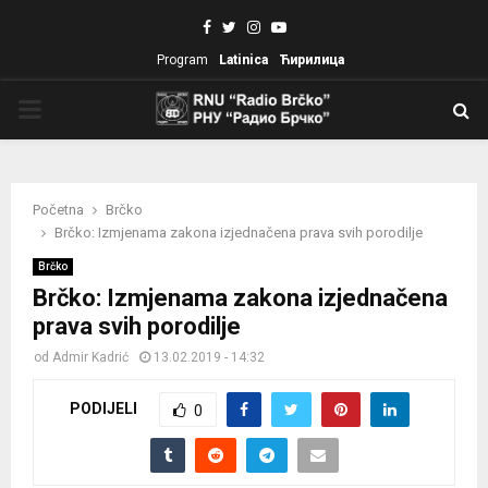
Facebook
Twitter
Instagram
Youtube
Program
Latinica
Ћирилица
PRIMARY
MENU
Početna
Brčko
Brčko: Izmjenama zakona izjednačena prava svih porodilje
Brčko
Brčko: Izmjenama zakona izjednačena
prava svih porodilje
od
Admir Kadrić
13.02.2019 - 14:32
PODIJELI
0