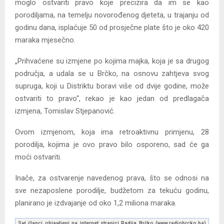
moglo ostvariti pravo koje precizira da im se kao
porodiljama, na temelju novorođenog djeteta, u trajanju od
godinu dana, isplaćuje 50 od prosječne plate što je oko 420
maraka mjesečno.
„Prihvaćene su izmjene po kojima majka, koja je sa drugog
područja, a udala se u Brčko, na osnovu zahtjeva svog
supruga, koji u Distriktu boravi više od dvije godine, može
ostvariti to pravo“, rekao je kao jedan od predlagača
izmjena, Tomislav Stjepanović.
Ovom izmjenom, koja ima retroaktivnu primjenu, 28
porodilja, kojima je ovo pravo bilo osporeno, sad će ga
moći ostvariti.
Inače, za ostvarenje navedenog prava, što se odnosi na
sve nezaposlene porodilje, budžetom za tekuću godinu,
planirano je izdvajanje od oko 1,2 miliona maraka.
Svi članci objavljeni na internet stranici Radija Brčko (www.radiobrcko.ba)