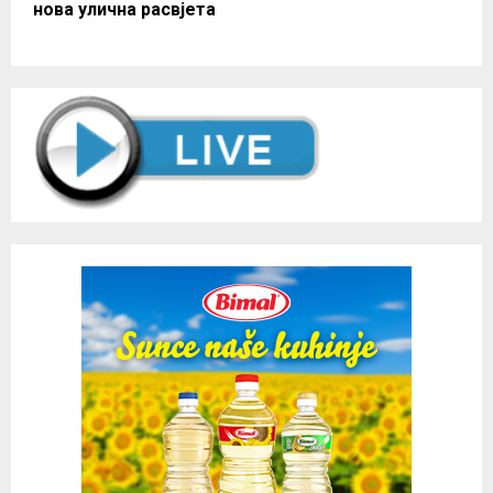
нова улична расвјета