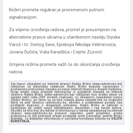
Režim prometa reguliran je privremenom putnom
signalizacijom.
Za vrijeme izvođenja radova, promet je preusmjeren na
alternativne pravce ulicama u stambenom naselju Srpska
Varoš i to: Svetog Save, Episkopa Nikolaja Velimirovića,
Jovana Dučića, Vuka Karadžića i Cvijete Zuzorić.
Izmjena režima prometa važit će do okončanja izvođenja
radova.
Svi članci objavljeni na internet stranici Radija Brčko (www.radiobrcko.ba)
isključivo su vlasništvo redakcije. Radio Brčko dopušta ograničeno i
povremeno prenošenje članaka sa svoje internet stranice u drugim medijima.
Drugi mediji smiju prenijeti informacije iz pojedinih članaka sa Internet
stranice Radija Brčko (www.radiobrcko.ba) isključivo kao kratku vijest od
najviše četiri reda (300 slovnih znakova), uz obavezno navođenje izvora
(Radio Brčko), pri čemu su on-line izdanja dužna objaviti link na originalni
tekst na web stranicu radiobrcko.ba, ukoliko s uredništvom portala nije
postignut dogovor o drugačijim uslovima. Radio Brčko je odlučan u
nastojanju da zaštiti svoje intelektualno vlasništvo i rad svojih autora.
Ukoliko se bilo koji dio teksta ili informacija iz teksta objavljenog na internet
stranici www.radiobrcko.ba prenese suprotno ovim pravilima, protiv
prekršioca će biti pokrenut pravni postupak pred Osnovnim sudom Brčko
distrikta. Za detaljnije informacije o uslovima korištenja kliknite na
USLOVI
KORIŠTENJA.