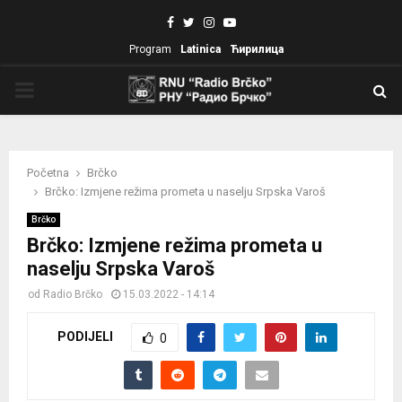
Facebook
Twitter
Instagram
Youtube
Program
Latinica
Ћирилица
PRIMARY
MENU
Početna
Brčko
Brčko: Izmjene režima prometa u naselju Srpska Varoš
Brčko
Brčko: Izmjene režima prometa u
naselju Srpska Varoš
od
Radio Brčko
15.03.2022 - 14:14
PODIJELI
0