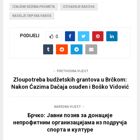
IZMJENE REŽIMA PROMETA
IZVOĐENJE RADOVA
NASELJE SRPSKA VAROŠ
PODIJELI
0
PRETHODNA VIJEST
Zloupotreba budžetskih grantova u Brčkom:
Nakon Ćazima Dačaja osuđen i Boško Vidović
NAREDNA VIJEST
Брчко: Јавни позив за донације
непрофитним организацијама из подручја
спорта и културе