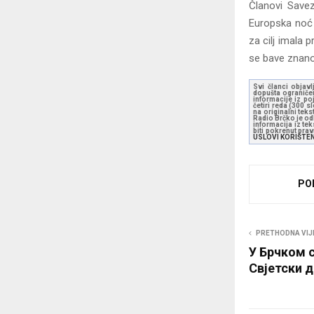
Članovi Savez
Europska noć i
za cilj imala 
se bave znan
Svi članci objavl
dopušta ograničen
informacije iz po
četiri reda (300 
na originalni tek
Radio Brčko je odl
informacija iz te
biti pokrenut pra
USLOVI KORIŠTE
PO
PRETHODNA VIJ
У Брчком 
Свјетски д