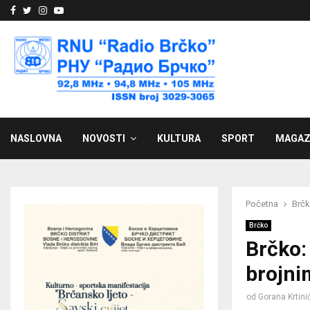
Facebook
Twitter
Instagram
Youtube
NASLOVNA
NOVOSTI
KULTURA
SPORT
MAGAZ
Početna
Brč
Brčko
Brčko: 
brojni
od
Gorana Krtini