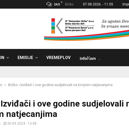
C
Brčko
07.08.2026. - 11:05
Imp
24.5
IN
EMISIJE
VREMEPLOV
˼
ko
Brčko: Izviđači i ove godine sudjelovali na brojnim natjecanjima
Izviđači i ove godine sudjelovali 
m natjecanjima
ć
30.09.2024 - 13:08