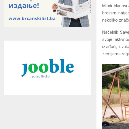
Mladi članovi 
brojnim natje
nekoliko znača
Načelnik Save
svoje aktivno
izviđači, sva
zemljama regij