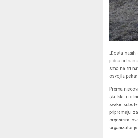
„Dosta naših 
jedna od nama
smo na tri na
osvojila pehar
Prema njegovi
školske godine
svake subote
pripremaju za
organizira sv
organizator je