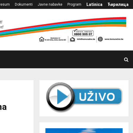
Latinica
Ћирилица
resum
Dokumenti
Javne nabavke
Program
na