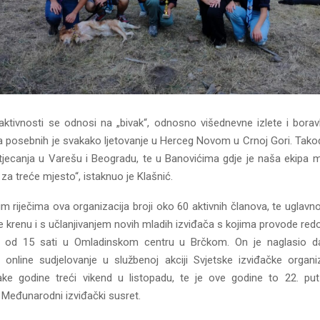
aktivnosti se odnosi na „bivak“, odnosno višednevne izlete i boravk
 posebnih je svakako ljetovanje u Herceg Novom u Crnoj Gori. Takođe
tjecanja u Varešu i Beogradu, te u Banovićima gdje je naša ekipa m
 za treće mjesto“, istaknuo je Klašnić.
m riječima ova organizacija broji oko 60 aktivnih članova, te uglav
 krenu i s učlanjivanjem novih mladih izviđača s kojima provode redo
 od 15 sati u Omladinskom centru u Brčkom. On je naglasio d
 online sudjelovanje u službenoj akciji Svjetske izviđačke organi
ake godine treći vikend u listopadu, te je ove godine to 22. p
 Međunarodni izviđački susret.