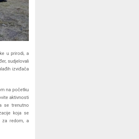
e u prirodi, a
r, sudjelovali
lađih izviđača
nom na početku
vite aktivnosti
a se trenutno
zacije koja se
ut za redom, a