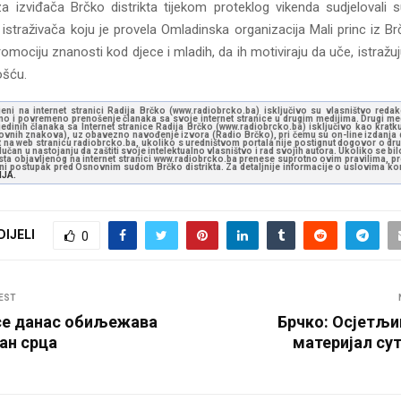
a izviđača Brčko distrikta tijekom proteklog vikenda sudjelovali s
straživača koju je provela Omladinska organizacija Mali princ iz Br
promociju znanosti kod djece i mladih, da ih motiviraju da uče, istraž
ošću.
jeni na internet stranici Radija Brčko (www.radiobrcko.ba) isključivo su vlasništvo reda
o i povremeno prenošenje članaka sa svoje internet stranice u drugim medijima. Drugi medi
jedinih članaka sa Internet stranice Radija Brčko (www.radiobrcko.ba) isključivo kao kratku
slovnih znakova), uz obavezno navođenje izvora (Radio Brčko), pri čemu su on-line izdanja d
st na web stranicu radiobrcko.ba, ukoliko s uredništvom portala nije postignut dogovor o dr
učan u nastojanju da zaštiti svoje intelektualno vlasništvo i rad svojih autora. Ukoliko se bilo 
ksta objavljenog na internet stranici www.radiobrcko.ba prenese suprotno ovim pravilima, pr
vni postupak pred Osnovnim sudom Brčko distrikta. Za detaljnije informacije o uslovima kori
NJA.
DIJELI
0
EST
се данас обиљежава
Брчко: Осјетљи
ан срца
материјал сут