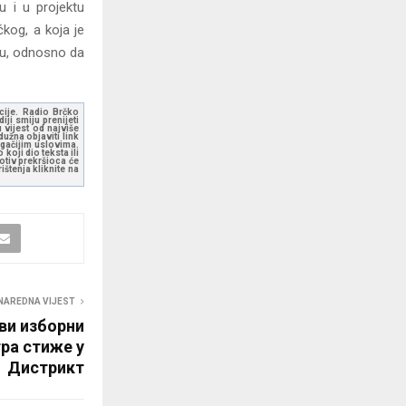
u i u projektu
čkog, a koja je
uju, odnosno da
kcije. Radio Brčko
ji smiju prenijeti
 vijest od najviše
užna objaviti link
ugačijim uslovima.
koji dio teksta ili
otiv prekršioca će
štenja kliknite na
NAREDNA VIJEST
ви изборни
ра стиже у
Дистрикт