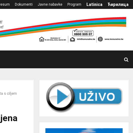
Latinica
Ћирилица
resum
Dokumenti
Javne nabavke
Program
ta s ciljem
ljena