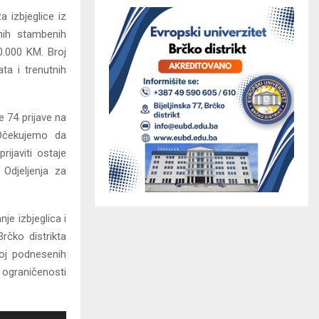
a izbjeglice iz
lnih stambenih
0.000 KM. Broj
ta i trenutnih
e 74 prijave na
 Očekujemo da
ijaviti ostaje
 Odjeljenja za
je izbjeglica i
Brčko distrikta
roj podnesenih
 ograničenosti