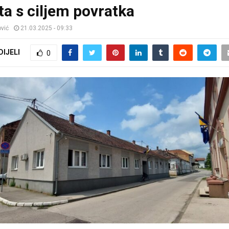
ta s ciljem povratka
vić
21.03.2025 - 09:33
DIJELI
0