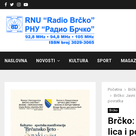
Facebook
Twitter
Instagram
Youtube
NASLOVNA
NOVOSTI
KULTURA
SPORT
MAGAZ
Početna
Brč
Brčko: Javni
povratka
Brčko
Brčko: 
lica i