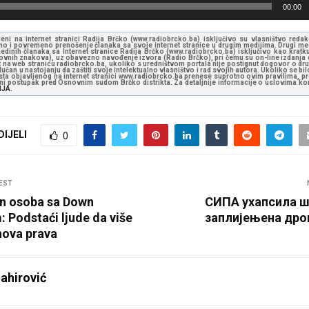
00:00
jeni na internet stranici Radija Brčko (www.radiobrcko.ba) isključivo su vlasništvo reda
o i povremeno prenošenje članaka sa svoje internet stranice u drugim medijima. Drugi medi
jedinih članaka sa Internet stranice Radija Brčko (www.radiobrcko.ba) isključivo kao kratku
slovnih znakova), uz obavezno navođenje izvora (Radio Brčko), pri čemu su on-line izdanja d
st na web stranicu radiobrcko.ba, ukoliko s uredništvom portala nije postignut dogovor o dr
učan u nastojanju da zaštiti svoje intelektualno vlasništvo i rad svojih autora. Ukoliko se bilo 
ksta objavljenog na internet stranici www.radiobrcko.ba prenese suprotno ovim pravilima, pr
vni postupak pred Osnovnim sudom Brčko distrikta. Za detaljnije informacije o uslovima kori
NJA.
DIJELI
0
EST
an osoba sa Down
СИПА ухапсила ш
 Podstaći ljude da više
заплијењена дрог
hova prava
ahirović