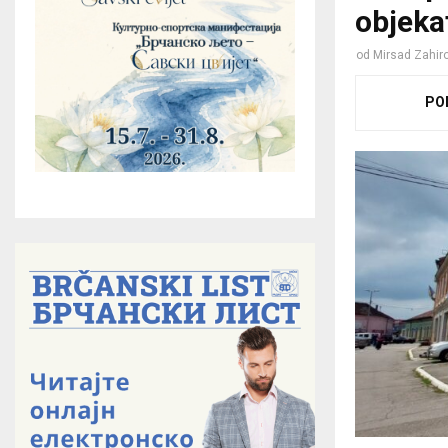
objeka
od
Mirsad Zahiro
PO