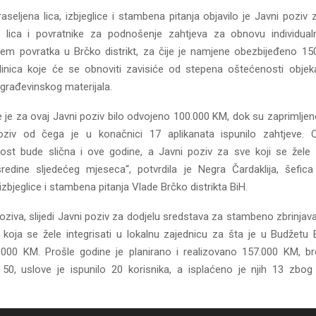
raseljena lica, izbjeglice i stambena pitanja objavilo je Javni poziv z
a lica i povratnike za podnošenje zahtjeva za obnovu individua
ljem povratka u Brčko distrikt, za čije je namjene obezbijeđeno 15
inica koje će se obnoviti zavisiće od stepena oštećenosti objeka
a građevinskog materijala.
 je za ovaj Javni poziv bilo odvojeno 100.000 KM, dok su zaprimljen
oziv od čega je u konačnici 17 aplikanata ispunilo zahtjeve.
ost bude slična i ove godine, a Javni poziv za sve koji se žele pr
edine sljedećeg mjeseca“, potvrdila je Negra Čardaklija, šefica
 izbjeglice i stambena pitanja Vlade Brčko distrikta BiH.
iva, slijedi Javni poziv za dodjelu sredstava za stambeno zbrinjavan
a koja se žele integrisati u lokalnu zajednicu za šta je u Budžetu 
.000 KM. Prošle godine je planirano i realizovano 157.000 KM, b
o 50, uslove je ispunilo 20 korisnika, a isplaćeno je njih 13 zbog