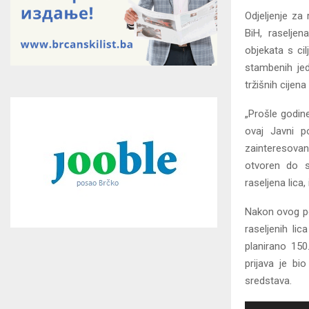
Odjeljenje za 
BiH, raseljen
objekata s ci
stambenih jed
tržišnih cijen
„Prošle godine
ovaj Javni p
zainteresovan
otvoren do sr
raseljena lica,
Nakon ovog poz
raseljenih lic
planirano 150
prijava je bi
sredstava.