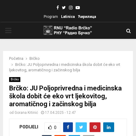
Facebook
Twitter
Instagram
Youtube
Program
Latinica
Ћирилица
PRIMARY
MENU
Početna
Brčko
Brčko: JU Poljoprivredna i medicinska škola dobit će eko vrt
ljekovitog, aromatičnog i začinskog bilja
Brčko
Brčko: JU Poljoprivredna i medicinska
škola dobit će eko vrt ljekovitog,
aromatičnog i začinskog bilja
od
Gorana Krtinić
17.04.2025 - 12:47
PODIJELI
0