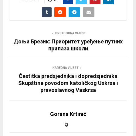
PRETHODNA VIJEST
Доњи Брезик: Приоритет уређење путних
прилаза школи
NAREDNA VIJEST
Čestitka predsjednika i dopredsjednika
Skupštine povodom katoličkog Uskrsa i
pravoslavnog Vaskrsa
Gorana Krtinić