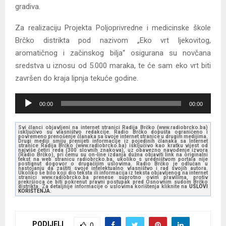
gradiva.
Za realizaciju Projekta Poljoprivredne i medicinske škole
Brčko distrikta pod nazivom „Eko vrt ljekovitog,
aromatičnog i začinskog bilja“ osigurana su novčana
sredstva u iznosu od 5.000 maraka, te će sam eko vrt biti
završen do kraja lipnja tekuće godine.
A
00:00
00:00
u
d
Svi članci objavljeni na internet stranici Radija Brčko (www.radiobrcko.ba)
isključivo su vlasništvo redakcije. Radio Brčko dopušta ograničeno i
i
povremeno prenošenje članaka sa svoje internet stranice u drugim medijima.
Drugi mediji smiju prenijeti informacije iz pojedinih članaka sa Internet
stranice Radija Brčko (www.radiobrcko.ba) isključivo kao kratku vijest od
o
najviše četiri reda (300 slovnih znakova), uz obavezno navođenje izvora
(Radio Brčko), pri čemu su on-line izdanja dužna objaviti link na originalni
tekst na web stranicu radiobrcko.ba, ukoliko s uredništvom portala nije
P
postignut dogovor o drugačijim uslovima. Radio Brčko je odlučan u
nastojanju da zaštiti svoje intelektualno vlasništvo i rad svojih autora.
l
Ukoliko se bilo koji dio teksta ili informacija iz teksta objavljenog na internet
stranici www.radiobrcko.ba prenese suprotno ovim pravilima, protiv
prekršioca će biti pokrenut pravni postupak pred Osnovnim sudom Brčko
a
distrikta. Za detaljnije informacije o uslovima korištenja kliknite na
USLOVI
KORIŠTENJA.
y
e
PODIJELI
r
0