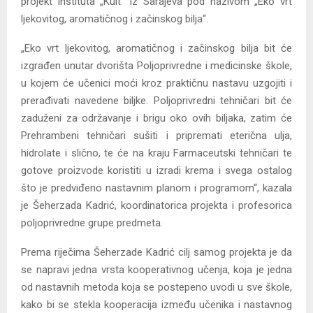
projekt instituta „Kult“ iz Sarajeva pod nazivom „Eko vrt
ljekovitog, aromatičnog i začinskog bilja“.
„Eko vrt ljekovitog, aromatičnog i začinskog bilja bit će
izgrađen unutar dvorišta Poljoprivredne i medicinske škole,
u kojem će učenici moći kroz praktičnu nastavu uzgojiti i
prerađivati navedene biljke. Poljoprivredni tehničari bit će
zaduženi za održavanje i brigu oko ovih biljaka, zatim će
Prehrambeni tehničari sušiti i pripremati eterična ulja,
hidrolate i slično, te će na kraju Farmaceutski tehničari te
gotove proizvode koristiti u izradi krema i svega ostalog
što je predviđeno nastavnim planom i programom“, kazala
je Šeherzada Kadrić, koordinatorica projekta i profesorica
poljoprivredne grupe predmeta.
Prema riječima Šeherzade Kadrić cilj samog projekta je da
se napravi jedna vrsta kooperativnog učenja, koja je jedna
od nastavnih metoda koja se postepeno uvodi u sve škole,
kako bi se stekla kooperacija između učenika i nastavnog