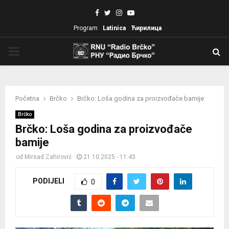
Facebook
Twitter
Instagram
Youtube
Program
Latinica
Ћирилица
PRIMARY
MENU
Početna
Brčko
Brčko: Loša godina za proizvođače bamije
Brčko
Brčko: Loša godina za proizvođače
bamije
od
Mirsad Zahirović
21.10.2025 - 11:43
PODIJELI
0