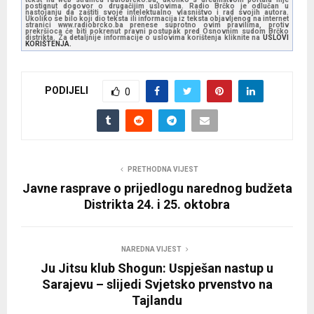
postignut dogovor o drugačijim uslovima. Radio Brčko je odlučan u
nastojanju da zaštiti svoje intelektualno vlasništvo i rad svojih autora.
Ukoliko se bilo koji dio teksta ili informacija iz teksta objavljenog na internet
stranici www.radiobrcko.ba prenese suprotno ovim pravilima, protiv
prekršioca će biti pokrenut pravni postupak pred Osnovnim sudom Brčko
distrikta. Za detaljnije informacije o uslovima korištenja kliknite na
USLOVI
KORIŠTENJA.
PODIJELI
0
PRETHODNA VIJEST
Javne rasprave o prijedlogu narednog budžeta
Distrikta 24. i 25. oktobra
NAREDNA VIJEST
Ju Jitsu klub Shogun: Uspješan nastup u
Sarajevu – slijedi Svjetsko prvenstvo na
Tajlandu