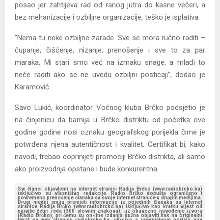
posao jer zahtijeva rad od ranog jutra do kasne večeri, a
bez mehanizacije i ozbiljne organizacije, teško je isplativa.
“Nema tu neke ozbiljne zarade. Sve se mora ručno raditi –
čupanje, čišćenje, nizanje, prenošenje i sve to za par
maraka. Mi stari smo već na izmaku snage, a mlađi to
neće raditi ako se ne uvedu ozbiljni posticaji”, dodao je
Karamović.
Savo Lukić, koordinator Voćnog kluba Brčko podsjetio je
na činjenicu da bamija u Brčko distriktu od početka ove
godine godine nosi oznaku geografskog porijekla čime je
potvrđena njena autentičnost i kvalitet. Certifikat bi, kako
navodi, trebao doprinijeti promociji Brčko distrikta, ali samo
ako proizvodnja opstane i bude konkurentna.
Svi članci objavljeni na internet stranici Radija Brčko (www.radiobrcko.ba)
isključivo su vlasništvo redakcije. Radio Brčko dopušta ograničeno i
povremeno prenošenje članaka sa svoje internet stranice u drugim medijima.
Drugi mediji smiju prenijeti informacije iz pojedinih članaka sa Internet
stranice Radija Brčko (www.radiobrcko.ba) isključivo kao kratku vijest od
najviše četiri reda (300 slovnih znakova), uz obavezno navođenje izvora
(Radio Brčko), pri čemu su on-line izdanja dužna objaviti link na originalni
tekst na web stranicu radiobrcko.ba, ukoliko s uredništvom portala nije