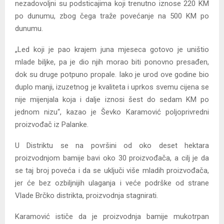
nezadovoljni su podsticajima koji trenutno iznose 220 KM
po dunumu, zbog čega traže povećanje na 500 KM po
dunumu.
„Led koji je pao krajem juna mjeseca gotovo je uništio
mlade biljke, pa je dio njih morao biti ponovno presađen,
dok su druge potpuno propale. Iako je urod ove godine bio
duplo manji, izuzetnog je kvaliteta i uprkos svemu cijena se
nije mijenjala koja i dalje iznosi šest do sedam KM po
jednom nizu“, kazao je Ševko Karamović poljoprivredni
proizvođač iz Palanke.
U Distriktu se na površini od oko deset hektara
proizvodnjom bamije bavi oko 30 proizvođača, a cilj je da
se taj broj poveća i da se uključi više mladih proizvođača,
jer će bez ozbiljnijih ulaganja i veće podrške od strane
Vlade Brčko distrikta, proizvodnja stagnirati.
Karamović ističe da je proizvodnja bamije mukotrpan