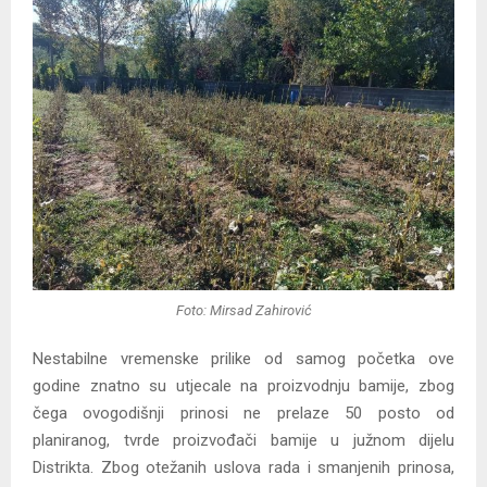
Foto: Mirsad Zahirović
Nestabilne vremenske prilike od samog početka ove
godine znatno su utjecale na proizvodnju bamije, zbog
čega ovogodišnji prinosi ne prelaze 50 posto od
planiranog, tvrde proizvođači bamije u južnom dijelu
Distrikta. Zbog otežanih uslova rada i smanjenih prinosa,