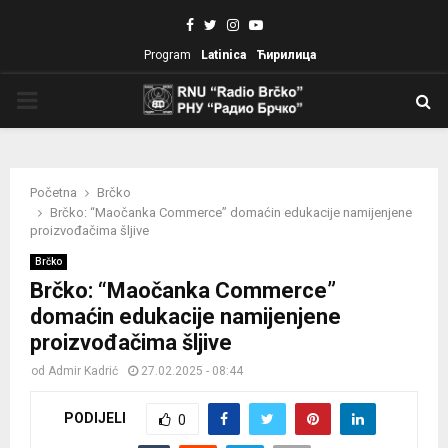
Facebook
Twitter
Instagram
Youtube
Program
Latinica
Ћирилица
PRIMARY
MENU
Početna
Brčko
Brčko: “Maočanka Commerce” domaćin edukacije namijenjene
proizvođačima šljive
Brčko
Brčko: “Maočanka Commerce”
domaćin edukacije namijenjene
proizvođačima šljive
od
Admir Kadrić
27.02.2025 - 08:44
PODIJELI
0