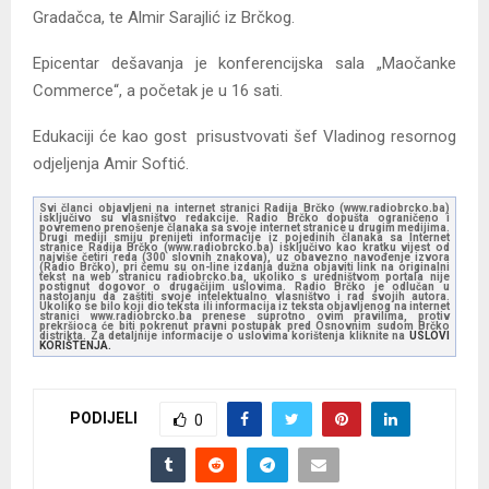
Gradačca, te Almir Sarajlić iz Brčkog.
Epicentar dešavanja je konferencijska sala „Maočanke
Commerce“, a početak je u 16 sati.
Edukaciji će kao gost prisustvovati šef Vladinog resornog
odjeljenja Amir Softić.
Svi članci objavljeni na internet stranici Radija Brčko (www.radiobrcko.ba)
isključivo su vlasništvo redakcije. Radio Brčko dopušta ograničeno i
povremeno prenošenje članaka sa svoje internet stranice u drugim medijima.
Drugi mediji smiju prenijeti informacije iz pojedinih članaka sa Internet
stranice Radija Brčko (www.radiobrcko.ba) isključivo kao kratku vijest od
najviše četiri reda (300 slovnih znakova), uz obavezno navođenje izvora
(Radio Brčko), pri čemu su on-line izdanja dužna objaviti link na originalni
tekst na web stranicu radiobrcko.ba, ukoliko s uredništvom portala nije
postignut dogovor o drugačijim uslovima. Radio Brčko je odlučan u
nastojanju da zaštiti svoje intelektualno vlasništvo i rad svojih autora.
Ukoliko se bilo koji dio teksta ili informacija iz teksta objavljenog na internet
stranici www.radiobrcko.ba prenese suprotno ovim pravilima, protiv
prekršioca će biti pokrenut pravni postupak pred Osnovnim sudom Brčko
distrikta. Za detaljnije informacije o uslovima korištenja kliknite na
USLOVI
KORIŠTENJA.
PODIJELI
0