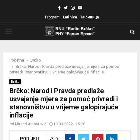
Facebook
Twitter
Instagram
Youtube
Program
Latinica
Ћирилица
PRIMARY
MENU
Početna
Brčko
Brčko: Narod i Pravda predlaže usvajanje mjera za pomoć
privredi i stanovništvu u vrijeme galopirajuće inflacije
Brčko
Brčko: Narod i Pravda predlaže
usvajanje mjera za pomoć privredi i
stanovništvu u vrijeme galopirajuće
inflacije
od
Mirsad Arnautović
10.03.2022 - 15:20
PODIJELI
0