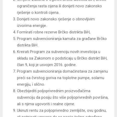
ograničenja rasta cijena ili donijeti novo zakonsko
rješenje o kontroli cijena.
Donijeti novo zakonsko rješenje o obnovljivim
izvorima energije.
Formirati robne rezerve Brčko distrikta BiH,
Program subvencioniranja kamata za građane Brčko
distrikta BiH.
Kreirati Program za subvenciju novih investicija u
skladu sa Zakonom o podsticaju u Brčko distrikt BiH,
član 9, koji je usvojen 2016. godine.
Program subvencioniranja domaćinstava za zamjenu
preći sa čvrstog goriva na toplotne pumpe, solarnu
energiju, i slično.
Obezbijediti poljoprivrednim proizvođačima
subvenciju da posiju što više poljoprivrednih površina,
ali s njima ugovoriti i realne cijene.
Ukinuti rentu za poljoprivredno zemljište, ovu godinu,
ali potpisati ugovore da se posije tačno određena