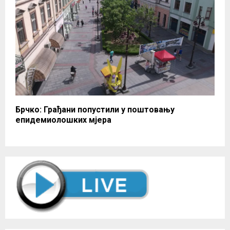
Брчко: Грађани попустили у поштовању
епидемиолошких мјера