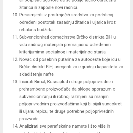
žitarica ili zaposle novi radnici.
Preusmjeriti iz postrojećih sredstva za podsticaj
određeni postotak zasadnju žitarica i uljarica kroz
rebalans budžeta.
Subvencionirati domaćinstva Brčko distrikta BiH u
vidu sadnog materijala prema jasno određenim
kriterijumima socijalnog i materijalnog stanja.
Novac od posebnih putarina za autoceste koje idu u
Brčko distrikt BiH, usmjeriti za izgradnju kapaciteta za
skladištenje nafte.
Inicirati Bimal, Bosnaplod i druge poljoprivredne i
prehrambene proizvođače da sklope sporazum o
subvencioniranju ili robnoj razmjeni sa manjim
poljoprivrednim proizvođačima koji bi sijali suncokret
ili uljanu repicu, te druge potrebne poljoprivrednih
proizvode.
Analizirati sve parafiskalne namete i što više ih