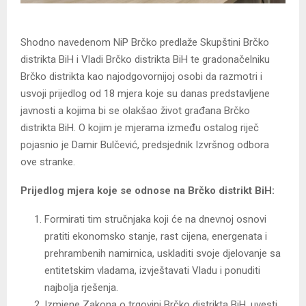
Shodno navedenom NiP Brčko predlaže Skupštini Brčko
distrikta BiH i Vladi Brčko distrikta BiH te gradonačelniku
Brčko distrikta kao najodgovornijoj osobi da razmotri i
usvoji prijedlog od 18 mjera koje su danas predstavljene
javnosti a kojima bi se olakšao život građana Brčko
distrikta BiH. O kojim je mjerama između ostalog riječ
pojasnio je Damir Bulčević, predsjednik Izvršnog odbora
ove stranke.
Prijedlog mjera koje se odnose na Brčko distrikt BiH:
Formirati tim stručnjaka koji će na dnevnoj osnovi
pratiti ekonomsko stanje, rast cijena, energenata i
prehrambenih namirnica, uskladiti svoje djelovanje sa
entitetskim vladama, izvještavati Vladu i ponuditi
najbolja rješenja.
Izmjene Zakona o trgovini Brčko distrikta BiH, uvesti