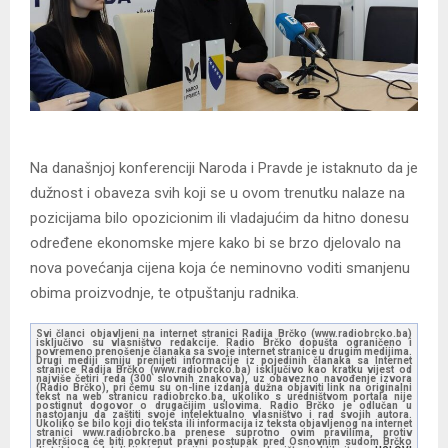
Na današnjoj konferenciji Naroda i Pravde je istaknuto da je
dužnost i obaveza svih koji se u ovom trenutku nalaze na
pozicijama bilo opozicionim ili vladajućim da hitno donеsu
određene ekonomske mjere kako bi se brzo djelovalo na
nova povećanja cijena koja će neminovno voditi smanjenu
obima proizvodnje, te otpuštanju radnika.
Svi članci objavljeni na internet stranici Radija Brčko (www.radiobrcko.ba)
isključivo su vlasništvo redakcije. Radio Brčko dopušta ograničeno i
povremeno prenošenje članaka sa svoje internet stranice u drugim medijima.
Drugi mediji smiju prenijeti informacije iz pojedinih članaka sa Internet
stranice Radija Brčko (www.radiobrcko.ba) isključivo kao kratku vijest od
najviše četiri reda (300 slovnih znakova), uz obavezno navođenje izvora
(Radio Brčko), pri čemu su on-line izdanja dužna objaviti link na originalni
tekst na web stranicu radiobrcko.ba, ukoliko s uredništvom portala nije
postignut dogovor o drugačijim uslovima. Radio Brčko je odlučan u
nastojanju da zaštiti svoje intelektualno vlasništvo i rad svojih autora.
Ukoliko se bilo koji dio teksta ili informacija iz teksta objavljenog na internet
stranici www.radiobrcko.ba prenese suprotno ovim pravilima, protiv
prekršioca će biti pokrenut pravni postupak pred Osnovnim sudom Brčko