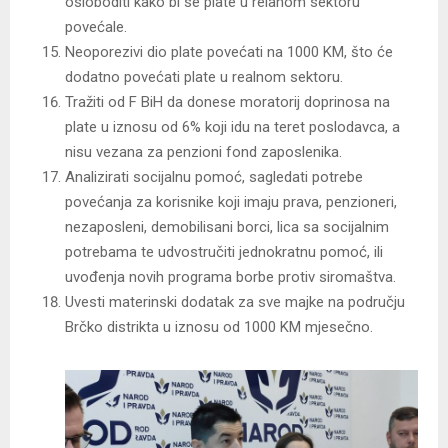
osloboditi kako bi se plate u relanom sektoru
povećale.
Neoporezivi dio plate povećati na 1000 KM, što će
dodatno povećati plate u realnom sektoru.
Tražiti od F BiH da donese moratorij doprinosa na
plate u iznosu od 6% koji idu na teret poslodavca, a
nisu vezana za penzioni fond zaposlenika.
Analizirati socijalnu pomoć, sagledati potrebe
povećanja za korisnike koji imaju prava, penzioneri,
nezaposleni, demobilisani borci, lica sa socijalnim
potrebama te udvostručiti jednokratnu pomoć, ili
uvođenja novih programa borbe protiv siromaštva.
Uvesti materinski dodatak za sve majke na području
Brčko distrikta u iznosu od 1000 KM mjesečno.