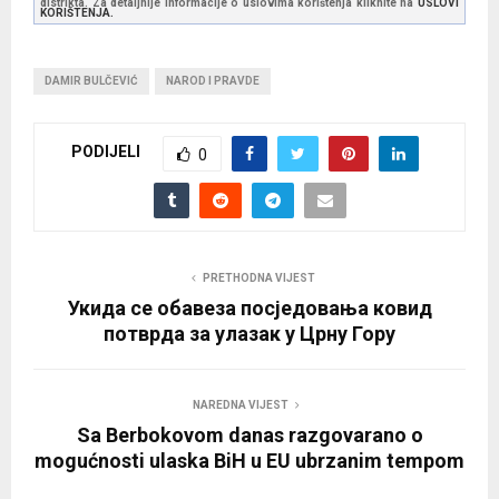
distrikta. Za detaljnije informacije o uslovima korištenja kliknite na
USLOVI
KORIŠTENJA.
DAMIR BULČEVIĆ
NAROD I PRAVDE
PODIJELI
0
PRETHODNA VIJEST
Укида се обавеза посједовања ковид
потврда за улазак у Црну Гору
NAREDNA VIJEST
Sa Berbokovom danas razgovarano o
mogućnosti ulaska BiH u EU ubrzanim tempom