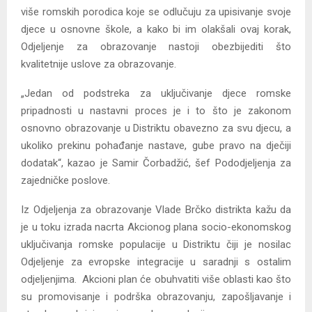
više romskih porodica koje se odlučuju za upisivanje svoje
djece u osnovne škole, a kako bi im olakšali ovaj korak,
Odjeljenje za obrazovanje nastoji obezbijediti što
kvalitetnije uslove za obrazovanje.
„Jedan od podstreka za uključivanje djece romske
pripadnosti u nastavni proces je i to što je zakonom
osnovno obrazovanje u Distriktu obavezno za svu djecu, a
ukoliko prekinu pohađanje nastave, gube pravo na dječiji
dodatak“, kazao je Samir Čorbadžić, šef Pododjeljenja za
zajedničke poslove.
Iz Odjeljenja za obrazovanje Vlade Brčko distrikta kažu da
je u toku izrada nacrta Akcionog plana socio-ekonomskog
uključivanja romske populacije u Distriktu čiji je nosilac
Odjeljenje za evropske integracije u saradnji s ostalim
odjeljenjima. Akcioni plan će obuhvatiti više oblasti kao što
su promovisanje i podrška obrazovanju, zapošljavanje i