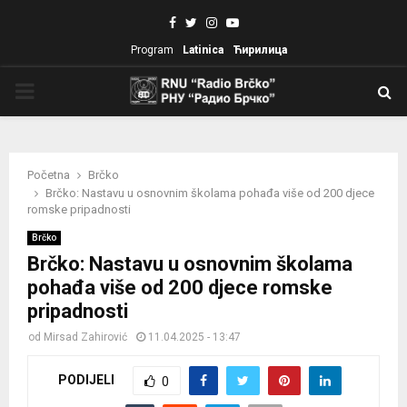
Facebook
Twitter
Instagram
Youtube
Program
Latinica
Ћирилица
PRIMARY
MENU
Početna
Brčko
Brčko: Nastavu u osnovnim školama pohađa više od 200 djece
romske pripadnosti
Brčko
Brčko: Nastavu u osnovnim školama
pohađa više od 200 djece romske
pripadnosti
od
Mirsad Zahirović
11.04.2025 - 13:47
PODIJELI
0