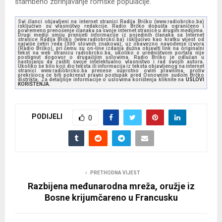
stambeno zbrinjavanje romske populacije.
Svi članci objavljeni na internet stranici Radija Brčko (www.radiobrcko.ba)
isključivo su vlasništvo redakcije. Radio Brčko dopušta ograničeno i
povremeno prenošenje članaka sa svoje internet stranice u drugim medijima.
Drugi mediji smiju prenijeti informacije iz pojedinih članaka sa Internet
stranice Radija Brčko (www.radiobrcko.ba) isključivo kao kratku vijest od
najviše četiri reda (300 slovnih znakova), uz obavezno navođenje izvora
(Radio Brčko), pri čemu su on-line izdanja dužna objaviti link na originalni
tekst na web stranicu radiobrcko.ba, ukoliko s uredništvom portala nije
postignut dogovor o drugačijim uslovima. Radio Brčko je odlučan u
nastojanju da zaštiti svoje intelektualno vlasništvo i rad svojih autora.
Ukoliko se bilo koji dio teksta ili informacija iz teksta objavljenog na internet
stranici www.radiobrcko.ba prenese suprotno ovim pravilima, protiv
prekršioca će biti pokrenut pravni postupak pred Osnovnim sudom Brčko
distrikta. Za detaljnije informacije o uslovima korištenja kliknite na
USLOVI
KORIŠTENJA.
PODIJELI
0
PRETHODNA VIJEST
Razbijena međunarodna mreža, oružje iz
Bosne krijumčareno u Francusku