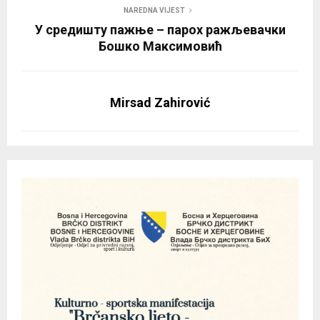
NAREDNA VIJEST
У средишту пажње – парох ражљевачки
Бошко Максимовић
Mirsad Zahirović