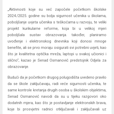
„Aktivnosti koje su već započele početkom školske
2024./2025. godine su bolja sigurnost učenika u školama,
poboljšanje uvjeta učenika s teškoćama u razvoju, te veliki
projekt kurikularne reforme, koja bi u velikoj mjeri
poboljšala sustav obrazovanja. također, planiramo
uvođenje i elektronskog dnevnika koji donosi mnoge
benefite, ali se prvo moraju osigurati svi potrebni uvjeti, kao
što je kvalitetna optička mreža, laptopi u svakoj učionici i
slično“, kazao je Senad Osmanović predstojnik Odjela za
obrazovanje.
Budući da je početkom drugog polugodišta uvedeno pravilo
da se škole zaključavaju, radi veće sigurnosti učenika, te
same kontrole kretanja drugih osoba u školskim objektima,
Senad Osmanović navodi da su u tijeku razgovori oko
dodatnih mjera, kao što je postavljanje elektronskih brava,
koje bi prosvjetni radnici otključavali i zaključavali uz