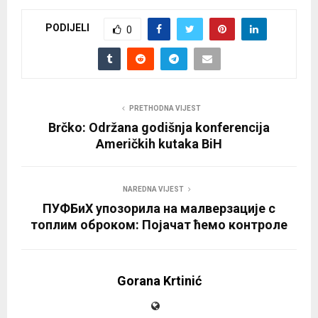
e
PODIJELI
r
0
PRETHODNA VIJEST
Brčko: Održana godišnja konferencija
Američkih kutaka BiH
NAREDNA VIJEST
ПУФБиХ упозорила на малверзације с
топлим оброком: Појачат ћемо контроле
Gorana Krtinić