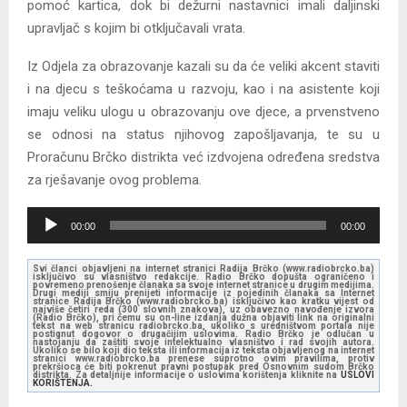
pomoć kartica, dok bi dežurni nastavnici imali daljinski
upravljač s kojim bi otključavali vrata.
Iz Odjela za obrazovanje kazali su da će veliki akcent staviti
i na djecu s teškoćama u razvoju, kao i na asistente koji
imaju veliku ulogu u obrazovanju ove djece, a prvenstveno
se odnosi na status njihovog zapošljavanja, te su u
Proračunu Brčko distrikta već izdvojena određena sredstva
za rješavanje ovog problema.
A
00:00
00:00
u
d
Svi članci objavljeni na internet stranici Radija Brčko (www.radiobrcko.ba)
isključivo su vlasništvo redakcije. Radio Brčko dopušta ograničeno i
i
povremeno prenošenje članaka sa svoje internet stranice u drugim medijima.
Drugi mediji smiju prenijeti informacije iz pojedinih članaka sa Internet
stranice Radija Brčko (www.radiobrcko.ba) isključivo kao kratku vijest od
o
najviše četiri reda (300 slovnih znakova), uz obavezno navođenje izvora
(Radio Brčko), pri čemu su on-line izdanja dužna objaviti link na originalni
tekst na web stranicu radiobrcko.ba, ukoliko s uredništvom portala nije
P
postignut dogovor o drugačijim uslovima. Radio Brčko je odlučan u
nastojanju da zaštiti svoje intelektualno vlasništvo i rad svojih autora.
l
Ukoliko se bilo koji dio teksta ili informacija iz teksta objavljenog na internet
stranici www.radiobrcko.ba prenese suprotno ovim pravilima, protiv
prekršioca će biti pokrenut pravni postupak pred Osnovnim sudom Brčko
a
distrikta. Za detaljnije informacije o uslovima korištenja kliknite na
USLOVI
KORIŠTENJA.
y