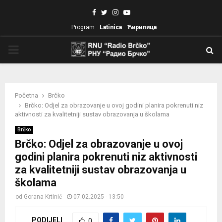
Facebook
Twitter
Instagram
Youtube
Program
Latinica
Ћирилица
PRIMARY
MENU
Početna
Brčko
Brčko: Odjel za obrazovanje u ovoj godini planira pokrenuti niz
aktivnosti za kvalitetniji sustav obrazovanja u školama
Brčko
Brčko: Odjel za obrazovanje u ovoj
godini planira pokrenuti niz aktivnosti
za kvalitetniji sustav obrazovanja u
školama
od
Gorana Krtinić
07.02.2025 - 13:50
PODIJELI
0