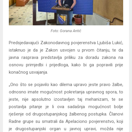
Foto: Gorana Antić
Predsjedavajući Zakonodavnog povjerenstva Ljubiša Lukić,
istaknuo je da je Zakon usvojen u prvom čitanju, te da
javna rasprava predstavlja priliku za doradu zakona na
osnovu primjedbi i prijedloga, kako bi ga popravili prije
konačnog usvajanja.
„Ono što se pojavilo kao dilema upravo jeste pravo žalbe,
odnosno imate mogućnost pokretanja upravnog spora, to
jeste, nije apsolutno izostavljen taj mehanizam, te se
postavlja pitanje je li ova sadašnja mogućnost bolje
rješenje od drugostupanjskog žalbenog postupka. Članovi
Radne grupe su smatrali da Apelaciono povjerenstvo, koji
je drugostupanjski organ u javnoj upravi, možda nije