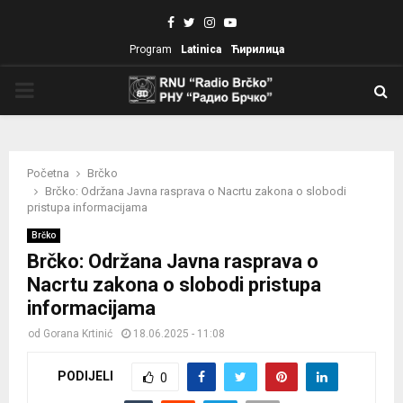
Facebook
Twitter
Instagram
Youtube
Program
Latinica
Ћирилица
PRIMARY
MENU
Početna
Brčko
Brčko: Održana Javna rasprava o Nacrtu zakona o slobodi
pristupa informacijama
Brčko
Brčko: Održana Javna rasprava o
Nacrtu zakona o slobodi pristupa
informacijama
od
Gorana Krtinić
18.06.2025 - 11:08
PODIJELI
0