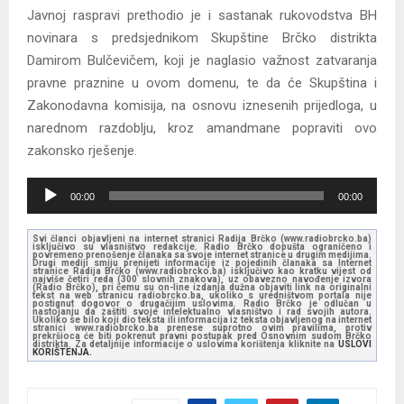
Javnoj raspravi prethodio je i sastanak rukovodstva BH
novinara s predsjednikom Skupštine Brčko distrikta
Damirom Bulčevičem, koji je naglasio važnost zatvaranja
pravne praznine u ovom domenu, te da će Skupština i
Zakonodavna komisija, na osnovu iznesenih prijedloga, u
narednom razdoblju, kroz amandmane popraviti ovo
zakonsko rješenje.
A
00:00
00:00
u
d
Svi članci objavljeni na internet stranici Radija Brčko (www.radiobrcko.ba)
isključivo su vlasništvo redakcije. Radio Brčko dopušta ograničeno i
i
povremeno prenošenje članaka sa svoje internet stranice u drugim medijima.
Drugi mediji smiju prenijeti informacije iz pojedinih članaka sa Internet
stranice Radija Brčko (www.radiobrcko.ba) isključivo kao kratku vijest od
o
najviše četiri reda (300 slovnih znakova), uz obavezno navođenje izvora
(Radio Brčko), pri čemu su on-line izdanja dužna objaviti link na originalni
tekst na web stranicu radiobrcko.ba, ukoliko s uredništvom portala nije
P
postignut dogovor o drugačijim uslovima. Radio Brčko je odlučan u
nastojanju da zaštiti svoje intelektualno vlasništvo i rad svojih autora.
l
Ukoliko se bilo koji dio teksta ili informacija iz teksta objavljenog na internet
stranici www.radiobrcko.ba prenese suprotno ovim pravilima, protiv
prekršioca će biti pokrenut pravni postupak pred Osnovnim sudom Brčko
a
distrikta. Za detaljnije informacije o uslovima korištenja kliknite na
USLOVI
KORIŠTENJA.
y
e