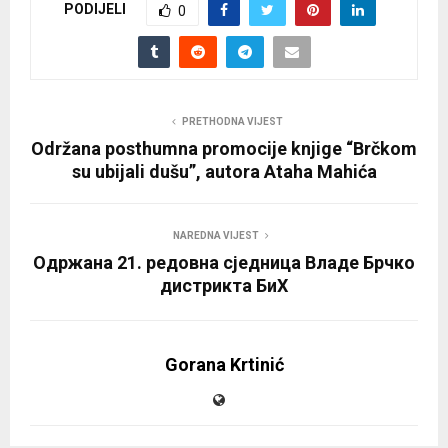
PODIJELI
r
0
PRETHODNA VIJEST
Održana posthumna promocije knjige “Brčkom
su ubijali dušu”, autora Ataha Mahića
NAREDNA VIJEST
Одржана 21. редовна сједница Владе Брчко
дистрикта БиХ
Gorana Krtinić