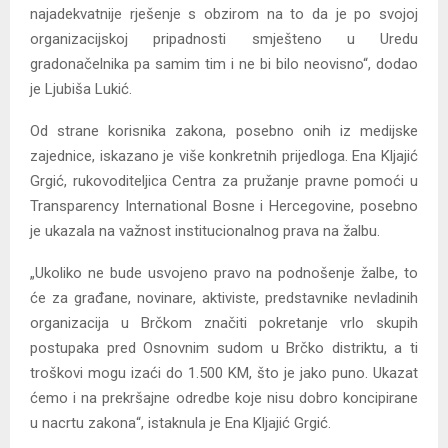
najadekvatnije rješenje s obzirom na to da je po svojoj
organizacijskoj pripadnosti smješteno u Uredu
gradonačelnika pa samim tim i ne bi bilo neovisno“, dodao
je Ljubiša Lukić.
Od strane korisnika zakona, posebno onih iz medijske
zajednice, iskazano je više konkretnih prijedloga. Ena Kljajić
Grgić, rukovoditeljica Centra za pružanje pravne pomoći u
Transparency International Bosne i Hercegovine, posebno
je ukazala na važnost institucionalnog prava na žalbu.
„Ukoliko ne bude usvojeno pravo na podnošenje žalbe, to
će za građane, novinare, aktiviste, predstavnike nevladinih
organizacija u Brčkom značiti pokretanje vrlo skupih
postupaka pred Osnovnim sudom u Brčko distriktu, a ti
troškovi mogu izaći do 1.500 KM, što je jako puno. Ukazat
ćemo i na prekršajne odredbe koje nisu dobro koncipirane
u nacrtu zakona“, istaknula je Ena Kljajić Grgić.