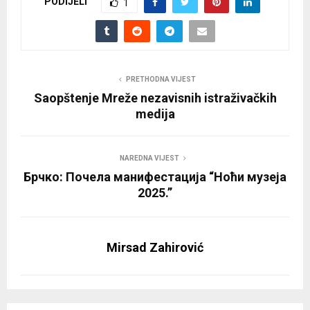
PODIJELI
1
PRETHODNA VIJEST
Saopštenje Mreže nezavisnih istraživačkih
medija
NAREDNA VIJEST
Брчко: Почела манифестација “Ноћи музеја
2025.”
Mirsad Zahirović