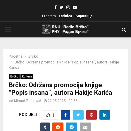
Facebook
Twitter
Instagram
Youtube
Program
Latinica
Ћирилица
PRIMARY
MENU
Početna
Brčko
Brčko: Održana promocija knjige “Popis insana”, autora Hakije
Karića
Brčko
Kultura
Brčko: Održana promocija knjige
“Popis insana”, autora Hakije Karića
od
Mirsad Zahirović
22.05.2025 - 09:55
PODIJELI
1