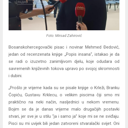
Foto: Mirsad Zahirović
Bosanskohercegovački pisac i novinar Mehmed Đedović,
jedan od recenzenata knjige „Popis insana“, istakao je da
se radi o izuzetno zanimljivom djelu, koje odudara od
savremenih književnih tokova upravo po svojoj skromnosti
i dubini.
„Prošlo je vrijeme kada su se pisale knjige o Krleži, Branku
Ćopiću, Gustavu Krklecu, o velikim piscima čiji smo mi
praktično na neki način, nasljednici u nekom vremenu.
Bojim se da je danas vrijeme malo drugačijih postavki
stvari, jer sve je u stilu “ja i samo ja” koje mi se ne sviđaju.
Pisci su mi uvijek bili jedan zatvoreni stvaralački svijet. Oni