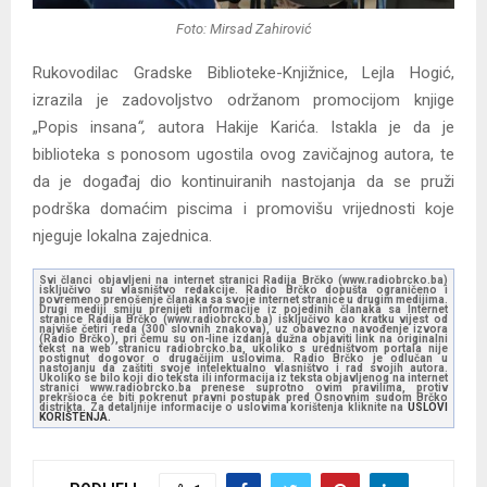
Foto: Mirsad Zahirović
Rukovodilac Gradske Biblioteke-Knjižnice, Lejla Hogić,
izrazila je zadovoljstvo održanom promocijom knjige
„Popis insana
“,
autora Hakije Karića. Istakla je da je
biblioteka s ponosom ugostila ovog zavičajnog autora, te
da je događaj dio kontinuiranih nastojanja da se pruži
podrška domaćim piscima i promovišu vrijednosti koje
njeguje lokalna zajednica.
Svi članci objavljeni na internet stranici Radija Brčko (www.radiobrcko.ba)
isključivo su vlasništvo redakcije. Radio Brčko dopušta ograničeno i
povremeno prenošenje članaka sa svoje internet stranice u drugim medijima.
Drugi mediji smiju prenijeti informacije iz pojedinih članaka sa Internet
stranice Radija Brčko (www.radiobrcko.ba) isključivo kao kratku vijest od
najviše četiri reda (300 slovnih znakova), uz obavezno navođenje izvora
(Radio Brčko), pri čemu su on-line izdanja dužna objaviti link na originalni
tekst na web stranicu radiobrcko.ba, ukoliko s uredništvom portala nije
postignut dogovor o drugačijim uslovima. Radio Brčko je odlučan u
nastojanju da zaštiti svoje intelektualno vlasništvo i rad svojih autora.
Ukoliko se bilo koji dio teksta ili informacija iz teksta objavljenog na internet
stranici www.radiobrcko.ba prenese suprotno ovim pravilima, protiv
prekršioca će biti pokrenut pravni postupak pred Osnovnim sudom Brčko
distrikta. Za detaljnije informacije o uslovima korištenja kliknite na
USLOVI
KORIŠTENJA.