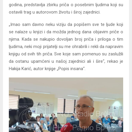
godina, predstavlja zbirku priča o posebnim ljudima koji su
ostavili trag u autorovom životu i široj zajednici.
„Imao sam davno neku viziju da popišem sve te ljude koji
se nalaze u knjizi i da možda jednog dana objavim priče o
njima. Kada se nakupio dovoljan broj priča i priloga o tim
ljudima, neki moji prijatelji su me ohrabrili i rekli da napravim
knjigu od svih tih priča. Sve koje sam pomenuo su zaslužili
da ostanu upamćeni u našoj zajednici ali i šire“, rekao je
Hakija Karić, autor knjige „Popis insana“.