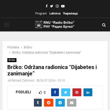
Facebook
Twitter
Instagram
Youtube
Program
Latinica
Ћирилица
PRIMARY
MENU
Početna
Brčko
Brčko: Održana radionica “Dijabetes i zanimanje”
Brčko
Brčko: Održana radionica “Dijabetes i
zanimanje”
od
Mirsad Zahirović
26.07.2024 - 13:10
PODIJELI
0