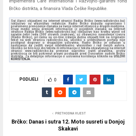
implementira Care International i Razvojno-garantni fond
Brčko distrikta, a finansira Vlada Češke Republike.
Svi članci objavljeni na internet stranici Radija Brčko (www.radiobrcko.ba)
isključivo su vlasništvo redakcije. Radio Brčko dopušta ograničeno i
povremeno prenošenje članaka sa svoje internet stranice u drugim medijima.
Drugi mediji smiju prenijeti informacije iz pojedinih članaka sa Internet
stranice Radija Brčko (www.radiobrcko.ba) isključivo kao kratku vijest od
najviše četiri reda (300 slovnih znakova), uz obavezno navođenje izvora
(Radio Brčko), pri čemu su on-line izdanja dužna objaviti link na originalni
tekst na web stranicu radiobrcko.ba, ukoliko s uredništvom portala nije
postignut dogovor o drugačijim uslovima. Radio Brčko je odlučan u
nastojanju da zaštiti svoje intelektualno vlasništvo i rad svojih autora.
Ukoliko se bilo koji dio teksta ili informacija iz teksta objavljenog na internet
stranici www.radiobrcko.ba prenese suprotno ovim pravilima, protiv
prekršioca će biti pokrenut pravni postupak pred Osnovnim sudom Brčko
distrikta. Za detaljnije informacije o uslovima korištenja kliknite na
USLOVI
KORIŠTENJA.
PODIJELI
0
PRETHODNA VIJEST
Brčko: Danas i sutra 12. Moto susreti u Donjoj
Skakavi