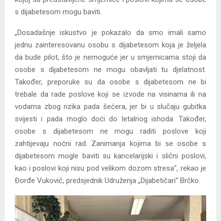
s dijabetesom mogu baviti.
„Dosadašnje iskustvo je pokazalo da smo imali samo
jednu zainteresovanu osobu s dijabetesom koja je željela
da bude pilot, što je nemoguće jer u smjernicama stoji da
osobe s dijabetesom ne mogu obavljati tu djelatnost.
Također, preporuke su da osobe s dijabetesom ne bi
trebale da rade poslove koji se izvode na visinama ili na
vodama zbog rizika pada šećera, jer bi u slučaju gubitka
svijesti i pada moglo doći do letalnog ishoda. Također,
osobe s dijabetesom ne mogu raditi poslove koji
zahtijevaju noćni rad. Zanimanja kojima bi se osobe s
dijabetesom mogle baviti su kancelarijski i slični poslovi,
kao i poslovi koji nisu pod velikom dozom stresa“, rekao je
Đorđe Vuković, predsjednik Udruženja „Dijabetičari“ Brčko.