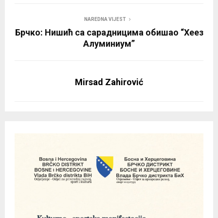
NAREDNA VIJEST
Брчко: Нишић са сарадницима обишао “Хеез
Алуминиум”
Mirsad Zahirović