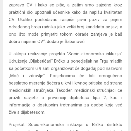
zapravo CV i kako se piše, a zatim smo zajedno kroz
praktični dio upoznali učesnike kako da napišu kvalitetan
CV. Ukoliko poslodavac raspiše javni poziv za prijem
određenog broja radnika jako veliki broj kandidata se javi, a
ono što može primjetiti tokom obrade zahtjeva je baš
dobro napisan CV“, dodao je Šabanović.
U sklopu realizacije projekta “Socio-ekonomska inkluzija”
Udruženje „Dijabetičari“ Brčko u ponedjeljak na Trgu mladih
sa početkom u 9 sati organizovat će događaj pod nazivom
„Moć i zdravlje“. Posjetiocima će biti omogućeno
besplatno mjerenje šećera u krvi i krvnog pritiska od strane
medicinskih stručnjaka. Također, medicinski stručnjaci će
pružiti savjete o prevenciji dijabetesa tipa 2, kao i
informacije o dostupnim tretmanima za osobe koje već
žive s dijabetesom.
Projekat Socio-ekonomska inkluzija u Brčko distriktu