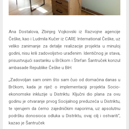
Ana Dostalova, Zbinjeg Vojkovski iz Razvojne agencije
Češke, kao i Ludmila Kučer iz CARE International Češke, uz
veliko zanimanje za detalje realizacije projekta u minuloj
godini, nisu krili zadovoljstvo urađenim. Identičnog je stava,
prisustvujući sastanku u Brčkom i Štefan Šantruček konzul
ambasade Republike Češke u BiH.
„Zadovoljan sam onim što sam čuo od domaćina danas u
Brčkom, kada je riječ o implementaciji projekta Socio-
ekonomske inkluzije u Distriktu. Ključni dio plana za ovu
godinu je otvaranje prvog Socijalnog preduzeća u Distriktu,
te vjerujem da ćemo zajedničkim naporima, uz apsolutnu
podršku donosioca odluka u Distriktu, ovaj cilj i ostvariti“,
kazao je Šantruček