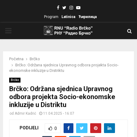
Facebook
Twitter
Instagram
Youtube
Program
Latinica
Ћирилица
PRIMARY
MENU
Početna
Brčko
Brčko: Održana sjednica Upravnog odbora projekta Socio-
ekonomske inkluzije u Distriktu
Brčko
Brčko: Održana sjednica Upravnog
odbora projekta Socio-ekonomske
inkluzije u Distriktu
od
Admir Kadrić
11.04.2025 - 16:07
PODIJELI
0