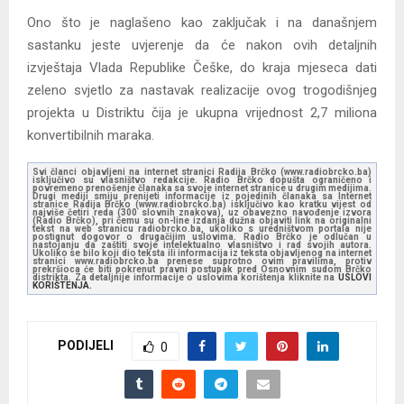
Ono što je naglašeno kao zaključak i na današnjem
sastanku jeste uvjerenje da će nakon ovih detaljnih
izvještaja Vlada Republike Češke, do kraja mjeseca dati
zeleno svjetlo za nastavak realizacije ovog trogodišnjeg
projekta u Distriktu čija je ukupna vrijednost 2,7 miliona
konvertibilnih maraka.
Svi članci objavljeni na internet stranici Radija Brčko (www.radiobrcko.ba)
isključivo su vlasništvo redakcije. Radio Brčko dopušta ograničeno i
povremeno prenošenje članaka sa svoje internet stranice u drugim medijima.
Drugi mediji smiju prenijeti informacije iz pojedinih članaka sa Internet
stranice Radija Brčko (www.radiobrcko.ba) isključivo kao kratku vijest od
najviše četiri reda (300 slovnih znakova), uz obavezno navođenje izvora
(Radio Brčko), pri čemu su on-line izdanja dužna objaviti link na originalni
tekst na web stranicu radiobrcko.ba, ukoliko s uredništvom portala nije
postignut dogovor o drugačijim uslovima. Radio Brčko je odlučan u
nastojanju da zaštiti svoje intelektualno vlasništvo i rad svojih autora.
Ukoliko se bilo koji dio teksta ili informacija iz teksta objavljenog na internet
stranici www.radiobrcko.ba prenese suprotno ovim pravilima, protiv
prekršioca će biti pokrenut pravni postupak pred Osnovnim sudom Brčko
distrikta. Za detaljnije informacije o uslovima korištenja kliknite na
USLOVI
KORIŠTENJA.
PODIJELI
0