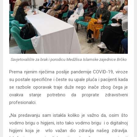
Savjetovalište za brak i porodicu Medžlisa Islamske zajednice Brčko
Prema njenim riječima poslije pandemije COVID-19, viroze
su postale specifične i česte su upale pluća i pacijenti kada
se razbole oporavak traje duže nego inače zbog čega je
ovakva stanje potrebno da proprate zdravstveni
profesionalci.
„Na predavanju sam istakla koliko je važno da, osim što
vodimo brigu o higijeni, isto tako vodimo brigu i o digitalnoj
higijeni koja je vrlo važan dio zdravlja našeg zdravlja.