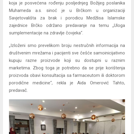
koja je posvećena rođenju posljednjeg Božijeg poslanika
Muhameda a.s. sinoć je u Brčkom u organizaciji
Savjetovališta za brak i porodicu Medžlisa Islamske
zajednice Brčko održano predavanje na temu „Uloga
sumplementacije na zdravlje čovjeka“.
„Izloženi smo prevelikom broju nestručnih informacija na
društvenim mrežama i pacijenti sve češće samoinicijativno
kupuju razne proizvode koji su dostupni u raznim
marketima. Zbog toga je potrebno da se prije korištenja
proizvoda obavi konsultacija sa farmaceutom ili doktorom
porodične medicine“, rekla je Aida Omerović Tahto,
predavač.