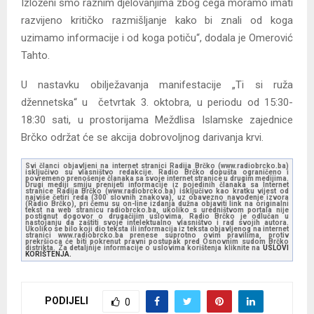
Izloženi smo raznim djelovanjima zbog čega moramo imati
razvijeno kritičko razmišljanje kako bi znali od koga
uzimamo informacije i od koga potiču“, dodala je Omerović
Tahto.
U nastavku obilježavanja manifestacije „Ti si ruža
džennetska“ u četvrtak 3. oktobra, u periodu od 15:30-
18:30 sati, u prostorijama Meždlisa Islamske zajednice
Brčko održat će se akcija dobrovoljnog darivanja krvi.
Svi članci objavljeni na internet stranici Radija Brčko (www.radiobrcko.ba)
isključivo su vlasništvo redakcije. Radio Brčko dopušta ograničeno i
povremeno prenošenje članaka sa svoje internet stranice u drugim medijima.
Drugi mediji smiju prenijeti informacije iz pojedinih članaka sa Internet
stranice Radija Brčko (www.radiobrcko.ba) isključivo kao kratku vijest od
najviše četiri reda (300 slovnih znakova), uz obavezno navođenje izvora
(Radio Brčko), pri čemu su on-line izdanja dužna objaviti link na originalni
tekst na web stranicu radiobrcko.ba, ukoliko s uredništvom portala nije
postignut dogovor o drugačijim uslovima. Radio Brčko je odlučan u
nastojanju da zaštiti svoje intelektualno vlasništvo i rad svojih autora.
Ukoliko se bilo koji dio teksta ili informacija iz teksta objavljenog na internet
stranici www.radiobrcko.ba prenese suprotno ovim pravilima, protiv
prekršioca će biti pokrenut pravni postupak pred Osnovnim sudom Brčko
distrikta. Za detaljnije informacije o uslovima korištenja kliknite na
USLOVI
KORIŠTENJA.
PODIJELI
0