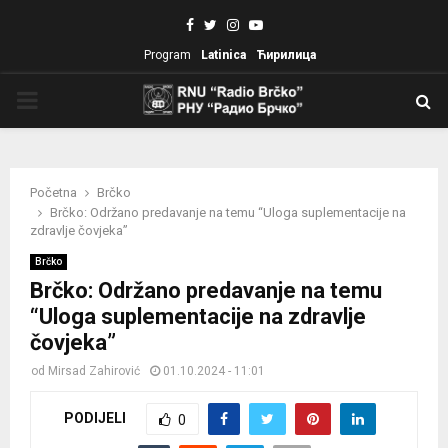
Facebook
Twitter
Instagram
Youtube
Program
Latinica
Ћирилица
PRIMARY
MENU
Početna
Brčko
Brčko: Održano predavanje na temu “Uloga suplementacije na
zdravlje čovjeka”
Brčko
Brčko: Održano predavanje na temu
“Uloga suplementacije na zdravlje
čovjeka”
od
Mirsad Zahirović
01.10.2024 - 11:01
PODIJELI
0