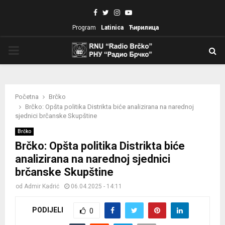
Facebook
Twitter
Instagram
Youtube
Program
Latinica
Ћирилица
PRIMARY
MENU
Početna
Brčko
Brčko: Opšta politika Distrikta biće analizirana na narednoj
sjednici brčanske Skupštine
Brčko
Brčko: Opšta politika Distrikta biće
analizirana na narednoj sjednici
brčanske Skupštine
od
Admir Kadrić
06.04.2025 - 14:11
PODIJELI
0