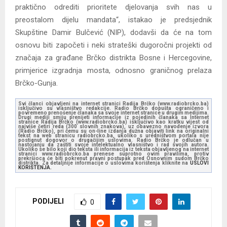
praktično odrediti prioritete djelovanja svih nas u
preostalom dijelu mandata“, istakao je predsjednik
Skupštine Damir Bulčević (NIP), dodavši da će na tom
osnovu biti započeti i neki strateški dugoročni projekti od
značaja za građane Brčko distrikta Bosne i Hercegovine,
primjerice izgradnja mosta, odnosno graničnog prelaza
Brčko-Gunja.
Svi članci objavljeni na internet stranici Radija Brčko (www.radiobrcko.ba)
isključivo su vlasništvo redakcije. Radio Brčko dopušta ograničeno i
povremeno prenošenje članaka sa svoje internet stranice u drugim medijima.
Drugi mediji smiju prenijeti informacije iz pojedinih članaka sa Internet
stranice Radija Brčko (www.radiobrcko.ba) isključivo kao kratku vijest od
najviše četiri reda (300 slovnih znakova), uz obavezno navođenje izvora
(Radio Brčko), pri čemu su on-line izdanja dužna objaviti link na originalni
tekst na web stranicu radiobrcko.ba, ukoliko s uredništvom portala nije
postignut dogovor o drugačijim uslovima. Radio Brčko je odlučan u
nastojanju da zaštiti svoje intelektualno vlasništvo i rad svojih autora.
Ukoliko se bilo koji dio teksta ili informacija iz teksta objavljenog na internet
stranici www.radiobrcko.ba prenese suprotno ovim pravilima, protiv
prekršioca će biti pokrenut pravni postupak pred Osnovnim sudom Brčko
distrikta. Za detaljnije informacije o uslovima korištenja kliknite na
USLOVI
KORIŠTENJA.
PODIJELI
0