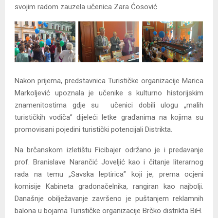
svojim radom zauzela učenica Zara Ćosović.
Nakon prijema, predstavnica Turističke organizacije Marica
Markoljević upoznala je učenike s kulturno historijskim
znamenitostima gdje su učenici dobili ulogu „malih
turističkih vodiča” dijeleći letke građanima na kojima su
promovisani pojedini turistički potencijali Distrikta.
Na brčanskom izletištu Ficibajer održano je i predavanje
prof. Branislave Narančić Joveljić kao i čitanje literarnog
rada na temu „Savska leptirica” koji je, prema ocjeni
komisije Kabineta gradonačelnika, rangiran kao najbolji.
Današnje obilježavanje završeno je puštanjem reklamnih
balona u bojama Turističke organizacije Brčko distrikta BiH.