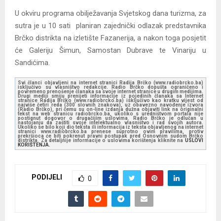
U okviru programa obilježavanja Svjetskog dana turizma, za
sutra je u 10 sati planiran zajednički odlazak predstavnika
Brčko distrikta na izletište Fazanerija, a nakon toga posjetit
će Galeriju Šimun, Samostan Dubrave te Vinariju u
Sandićima.
Svi članci objavljeni na internet stranici Radija Brčko (www.radiobrcko.ba)
isključivo su vlasništvo redakcije. Radio Brčko dopušta ograničeno i
povremeno prenošenje članaka sa svoje internet stranice u drugim medijima.
Drugi mediji smiju prenijeti informacije iz pojedinih članaka sa Internet
stranice Radija Brčko (www.radiobrcko.ba) isključivo kao kratku vijest od
najviše četiri reda (300 slovnih znakova), uz obavezno navođenje izvora
(Radio Brčko), pri čemu su on-line izdanja dužna objaviti link na originalni
tekst na web stranicu radiobrcko.ba, ukoliko s uredništvom portala nije
postignut dogovor o drugačijim uslovima. Radio Brčko je odlučan u
nastojanju da zaštiti svoje intelektualno vlasništvo i rad svojih autora.
Ukoliko se bilo koji dio teksta ili informacija iz teksta objavljenog na internet
stranici www.radiobrcko.ba prenese suprotno ovim pravilima, protiv
prekršioca će biti pokrenut pravni postupak pred Osnovnim sudom Brčko
distrikta. Za detaljnije informacije o uslovima korištenja kliknite na
USLOVI
KORIŠTENJA.
PODIJELI
0