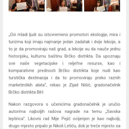
„Ovi mladi ljudi su istovremeno promotori ekologije, mira i
turizma koji imaju najmanje jedan zadatak i dvije lekcije, a
to je da promoviraju naš grad, a lekcije su da nauče jednu
historijsku, kulturnu baštinu Brčko distrikta. Da upoznaju
sve naše vegetacijske i reljefne resurse, kao i
komparativne prednosti Brčko distrikta koje nudi kao
turstička destinacija i da to promoviraju preko raznih
marketinških alata“, rekao je Zijad Nišić, gradonačelnik
Brčko distrikta BiH.
Nakon razgovora s učenicima gradonačelnik je uručio
autorima najboljih radova nagrade na temu „Savska
leptirica”. Likovni rad Mije Pejić ocijenjen je kao najbolji,
drugo mjesto pripalo je Nikoli Letiću, dok je treće mjesto sa