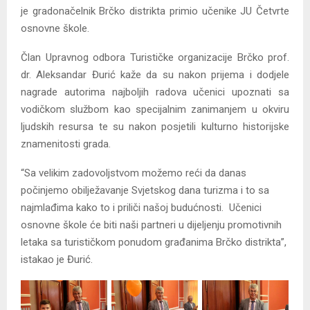
je gradonačelnik Brčko distrikta primio učenike JU Četvrte
osnovne škole.
Član Upravnog odbora Turističke organizacije Brčko prof.
dr. Aleksandar Đurić kaže da su nakon prijema i dodjele
nagrade autorima najboljih radova učenici upoznati sa
vodičkom službom kao specijalnim zanimanjem u okviru
ljudskih resursa te su nakon posjetili kulturno historijske
znamenitosti grada.
“Sa velikim zadovoljstvom možemo reći da danas
počinjemo obilježavanje Svjetskog dana turizma i to sa
najmlađima kako to i priliči našoj budućnosti. Učenici
osnovne škole će biti naši partneri u dijeljenju promotivnih
letaka sa turističkom ponudom građanima Brčko distrikta”,
istakao je Đurić.