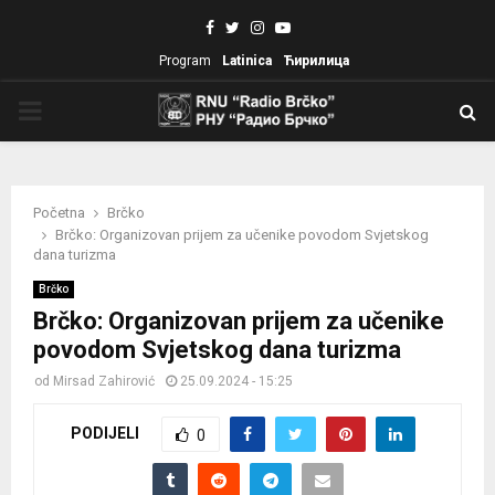
Facebook
Twitter
Instagram
Youtube
Program
Latinica
Ћирилица
PRIMARY
MENU
Početna
Brčko
Brčko: Organizovan prijem za učenike povodom Svjetskog
dana turizma
Brčko
Brčko: Organizovan prijem za učenike
povodom Svjetskog dana turizma
od
Mirsad Zahirović
25.09.2024 - 15:25
PODIJELI
0