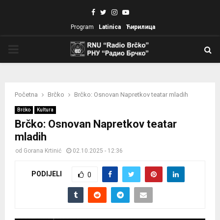
Facebook
Twitter
Instagram
Youtube
Program
Latinica
Ћирилица
PRIMARY
MENU
Početna
Brčko
Brčko: Osnovan Napretkov teatar mladih
Brčko
Kultura
Brčko: Osnovan Napretkov teatar
mladih
od
Gorana Krtinić
02.10.2025 - 12:36
PODIJELI
0