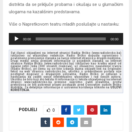
distrikta da se priključe probama i okušaju se u glumačkim
ulogama na kazališnim predstavama.
Više o Napretkovom teatru mladih poslušajte u nastavku:
A
00:00
00:00
u
d
Svi članci objavljeni na internet stranici Radija Brčko (www.radiobrcko.ba)
isključivo su vlasništvo redakcije. Radio Brčko dopušta ograničeno i
i
povremeno prenošenje članaka sa svoje internet stranice u drugim medijima.
Drugi mediji smiju prenijeti informacije iz pojedinih članaka sa Internet
stranice Radija Brčko (www.radiobrcko.ba) isključivo kao kratku vijest od
o
najviše četiri reda (300 slovnih znakova), uz obavezno navođenje izvora
(Radio Brčko), pri čemu su on-line izdanja dužna objaviti link na originalni
tekst na web stranicu radiobrcko.ba, ukoliko s uredništvom portala nije
P
postignut dogovor o drugačijim uslovima. Radio Brčko je odlučan u
nastojanju da zaštiti svoje intelektualno vlasništvo i rad svojih autora.
l
Ukoliko se bilo koji dio teksta ili informacija iz teksta objavljenog na internet
stranici www.radiobrcko.ba prenese suprotno ovim pravilima, protiv
prekršioca će biti pokrenut pravni postupak pred Osnovnim sudom Brčko
a
distrikta. Za detaljnije informacije o uslovima korištenja kliknite na
USLOVI
KORIŠTENJA.
y
e
PODIJELI
r
0