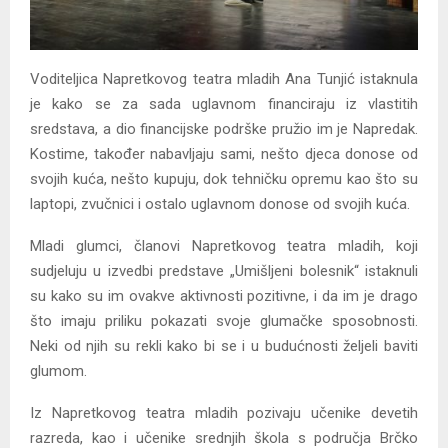
Voditeljica Napretkovog teatra mladih Ana Tunjić istaknula
je kako se za sada uglavnom financiraju iz vlastitih
sredstava, a dio financijske podrške pružio im je Napredak.
Kostime, također nabavljaju sami, nešto djeca donose od
svojih kuća, nešto kupuju, dok tehničku opremu kao što su
laptopi, zvučnici i ostalo uglavnom donose od svojih kuća.
Mladi glumci, članovi Napretkovog teatra mladih, koji
sudjeluju u izvedbi predstave „Umišljeni bolesnik“ istaknuli
su kako su im ovakve aktivnosti pozitivne, i da im je drago
što imaju priliku pokazati svoje glumačke sposobnosti.
Neki od njih su rekli kako bi se i u budućnosti željeli baviti
glumom.
Iz Napretkovog teatra mladih pozivaju učenike devetih
razreda, kao i učenike srednjih škola s područja Brčko