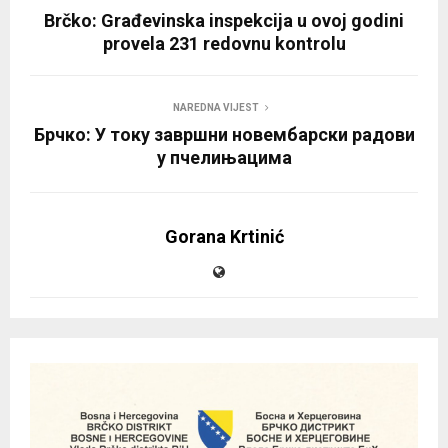
Brčko: Građevinska inspekcija u ovoj godini
provela 231 redovnu kontrolu
NAREDNA VIJEST
Брчко: У току завршни новембарски радови
у пчелињацима
Gorana Krtinić