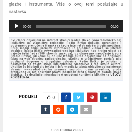
glazbe i instrumenta. Više o ovoj temi poslušajte u
nastavku.
A
00:00
00:00
u
d
Svi članci objavljeni na internet stranici Radija Brčko (www.radiobrcko.ba)
isključivo su vlasništvo redakcije. Radio Brčko dopušta ograničeno i
i
povremeno prenošenje članaka sa svoje internet stranice u drugim medijima.
Drugi mediji smiju prenijeti informacije iz pojedinih članaka sa Internet
stranice Radija Brčko (www.radiobrcko.ba) isključivo kao kratku vijest od
o
najviše četiri reda (300 slovnih znakova), uz obavezno navođenje izvora
(Radio Brčko), pri čemu su on-line izdanja dužna objaviti link na originalni
tekst na web stranicu radiobrcko.ba, ukoliko s uredništvom portala nije
P
postignut dogovor o drugačijim uslovima. Radio Brčko je odlučan u
nastojanju da zaštiti svoje intelektualno vlasništvo i rad svojih autora.
l
Ukoliko se bilo koji dio teksta ili informacija iz teksta objavljenog na internet
stranici www.radiobrcko.ba prenese suprotno ovim pravilima, protiv
prekršioca će biti pokrenut pravni postupak pred Osnovnim sudom Brčko
a
distrikta. Za detaljnije informacije o uslovima korištenja kliknite na
USLOVI
KORIŠTENJA.
y
e
PODIJELI
r
0
PRETHODNA VIJEST