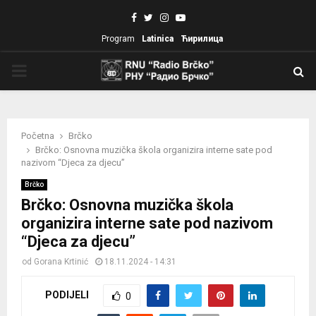
Facebook
Twitter
Instagram
Youtube
Program
Latinica
Ћирилица
PRIMARY
MENU
Početna
Brčko
Brčko: Osnovna muzička škola organizira interne sate pod
nazivom “Djeca za djecu”
Brčko
Brčko: Osnovna muzička škola
organizira interne sate pod nazivom
“Djeca za djecu”
od
Gorana Krtinić
18.11.2024 - 14:31
PODIJELI
0