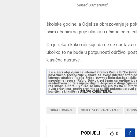
Senad Osmanović
školske godine, a Odjel za obrazovanje je po
svim učenicima prije ulaska u učinonice mjer
On je rekao kako očekuje da će se nastava u pr
ukoliko to ne bude u potpunosti održivo, posto
klasične nastave.
Svi članci objavljeni na internet stranici Radija Brčko (w
povremeno prenošenje članaka sa svoje internet stranice 
Internet stranice Radija Brčko (www.radiobrcko.ba) isklj
navođenje izvora (Radio Brčko), pri čemu su on-line izdan
uredništvom portala nije postignut dogovor o drugačijim usl
rad svojih autora. Ukoliko se bilo koji dio teksta ili inf
ovim pravilima, protiv prekršioca će biti pokrenut pravni
korištenja kliknite na
USLOVI KORIŠTENJA.
OBRAZOVANJE
ODJEL ZA OBRAZOVANJE
POPRA
PODIJELI
0