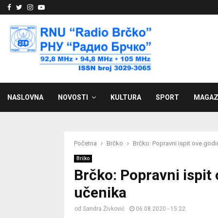
Facebook
Twitter
Instagram
Youtube
NASLOVNA
NOVOSTI
KULTURA
SPORT
MAGAZ
Početna
Brčko
Brčko: Popravni ispit ove god
Brčko
Brčko: Popravni ispit
učenika
od
Sandra Živković
06.08.2020 - 15:22