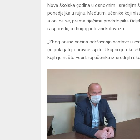
Nova školska godina u osnovnim i srednjim šk
ponedjeljka u rujnu. Međutim, učenike koji nis
a oni će se, prema riječima predstojnika O
rasporedu, u drugoj polovini kolovoza.
„Zbog online načina održavanja nastave i izva
će polagati popravne ispite. Ukupno je oko 50
kojih je nešto veći broj učenika iz srednjih 