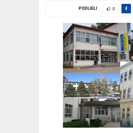
PODIJELI
0