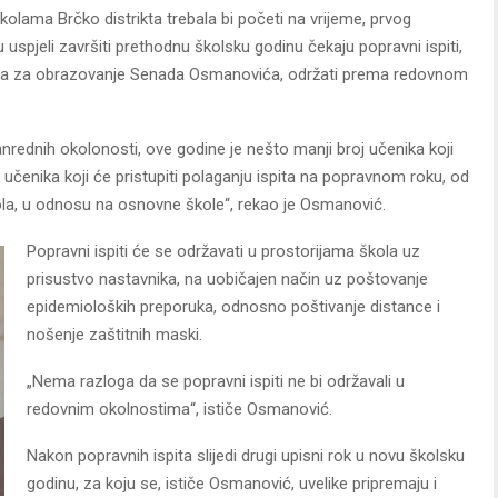
olama Brčko distrikta trebala bi početi na vrijeme, prvog
u uspjeli završiti prethodnu školsku godinu čekaju popravni ispiti,
djela za obrazovanje Senada Osmanovića, održati prema redovnom
nrednih okolonosti, ove godine je nešto manji broj učenika koji
 učenika koji će pristupiti polaganju ispita na popravnom roku, od
škola, u odnosu na osnovne škole“, rekao je Osmanović.
Popravni ispiti će se održavati u prostorijama škola uz
prisustvo nastavnika, na uobičajen način uz poštovanje
epidemioloških preporuka, odnosno poštivanje distance i
nošenje zaštitnih maski.
„Nema razloga da se popravni ispiti ne bi održavali u
redovnim okolnostima“, ističe Osmanović.
Nakon popravnih ispita slijedi drugi upisni rok u novu školsku
godinu, za koju se, ističe Osmanović, uvelike pripremaju i