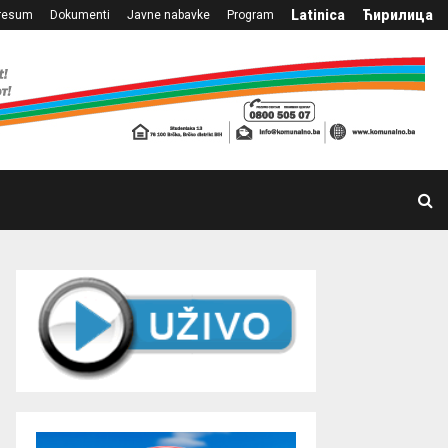
Latinica
Ћирилица
resum
Dokumenti
Javne nabavke
Program