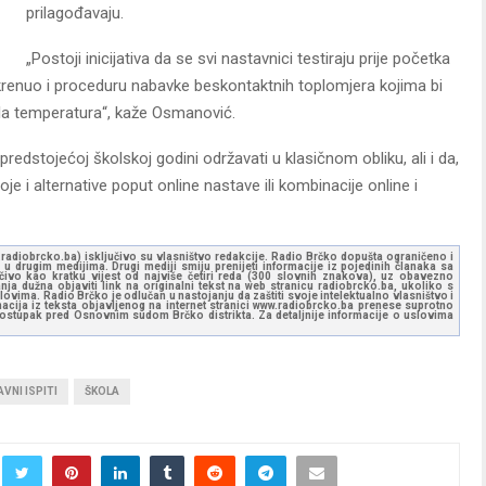
prilagođavaju.
„Postoji inicijativa da se svi nastavnici testiraju prije početka
krenuo i proceduru nabavke beskontaktnih toplomjera kojima bi
ila temperatura“, kaže Osmanović.
edstojećoj školskoj godini održavati u klasičnom obliku, ali i da,
je i alternative poput online nastave ili kombinacije online i
ww.radiobrcko.ba) isključivo su vlasništvo redakcije. Radio Brčko dopušta ograničeno i
u drugim medijima. Drugi mediji smiju prenijeti informacije iz pojedinih članaka sa
učivo kao kratku vijest od najviše četiri reda (300 slovnih znakova), uz obavezno
ja dužna objaviti link na originalni tekst na web stranicu radiobrcko.ba, ukoliko s
ovima. Radio Brčko je odlučan u nastojanju da zaštiti svoje intelektualno vlasništvo i
ormacija iz teksta objavljenog na internet stranici www.radiobrcko.ba prenese suprotno
 postupak pred Osnovnim sudom Brčko distrikta. Za detaljnije informacije o uslovima
VNI ISPITI
ŠKOLA