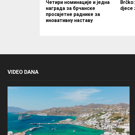
Четири номинације и једна
Brčko:
награда за брчанске
djece 
просвјетне раднике за
иновативну наставу
VIDEO DANA