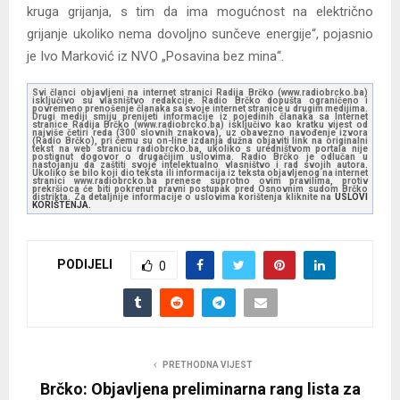
kruga grijanja, s tim da ima mogućnost na električno
grijanje ukoliko nema dovoljno sunčeve energije“, pojasnio
je Ivo Marković iz NVO „Posavina bez mina“.
Svi članci objavljeni na internet stranici Radija Brčko (www.radiobrcko.ba)
isključivo su vlasništvo redakcije. Radio Brčko dopušta ograničeno i
povremeno prenošenje članaka sa svoje internet stranice u drugim medijima.
Drugi mediji smiju prenijeti informacije iz pojedinih članaka sa Internet
stranice Radija Brčko (www.radiobrcko.ba) isključivo kao kratku vijest od
najviše četiri reda (300 slovnih znakova), uz obavezno navođenje izvora
(Radio Brčko), pri čemu su on-line izdanja dužna objaviti link na originalni
tekst na web stranicu radiobrcko.ba, ukoliko s uredništvom portala nije
postignut dogovor o drugačijim uslovima. Radio Brčko je odlučan u
nastojanju da zaštiti svoje intelektualno vlasništvo i rad svojih autora.
Ukoliko se bilo koji dio teksta ili informacija iz teksta objavljenog na internet
stranici www.radiobrcko.ba prenese suprotno ovim pravilima, protiv
prekršioca će biti pokrenut pravni postupak pred Osnovnim sudom Brčko
distrikta. Za detaljnije informacije o uslovima korištenja kliknite na
USLOVI
KORIŠTENJA.
PODIJELI
0
PRETHODNA VIJEST
Brčko: Objavljena preliminarna rang lista za