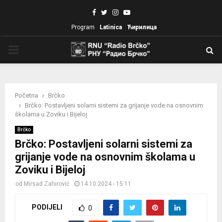
Facebook
Twitter
Instagram
Youtube
Program
Latinica
Ћирилица
PRIMARY
MENU
Početna
Brčko
Brčko: Postavljeni solarni sistemi za grijanje vode na osnovnim
školama u Zoviku i Bijeloj
Brčko
Brčko: Postavljeni solarni sistemi za
grijanje vode na osnovnim školama u
Zoviku i Bijeloj
od
Mirsad Zahirović
14.10.2024 - 15:11
PODIJELI
0