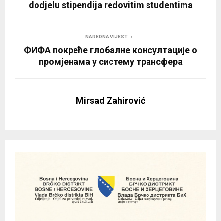
dodjelu stipendija redovitim studentima
NAREDNA VIJEST
ФИФА покреће глобалне консултације о
промјенама у систему трансфера
Mirsad Zahirović