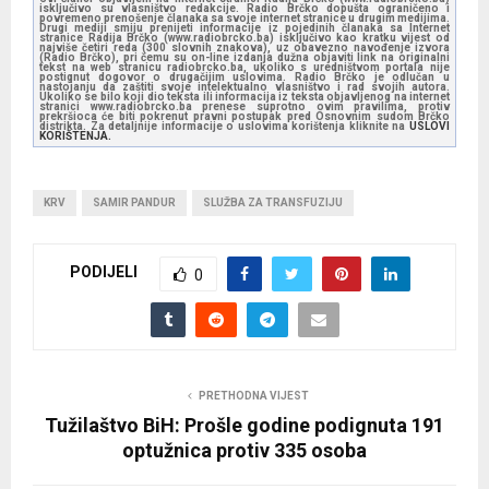
isključivo su vlasništvo redakcije. Radio Brčko dopušta ograničeno i
povremeno prenošenje članaka sa svoje internet stranice u drugim medijima.
Drugi mediji smiju prenijeti informacije iz pojedinih članaka sa Internet
stranice Radija Brčko (www.radiobrcko.ba) isključivo kao kratku vijest od
najviše četiri reda (300 slovnih znakova), uz obavezno navođenje izvora
(Radio Brčko), pri čemu su on-line izdanja dužna objaviti link na originalni
tekst na web stranicu radiobrcko.ba, ukoliko s uredništvom portala nije
postignut dogovor o drugačijim uslovima. Radio Brčko je odlučan u
nastojanju da zaštiti svoje intelektualno vlasništvo i rad svojih autora.
Ukoliko se bilo koji dio teksta ili informacija iz teksta objavljenog na internet
stranici www.radiobrcko.ba prenese suprotno ovim pravilima, protiv
prekršioca će biti pokrenut pravni postupak pred Osnovnim sudom Brčko
distrikta. Za detaljnije informacije o uslovima korištenja kliknite na
USLOVI
KORIŠTENJA.
KRV
SAMIR PANDUR
SLUŽBA ZA TRANSFUZIJU
PODIJELI
0
PRETHODNA VIJEST
Tužilaštvo BiH: Prošle godine podignuta 191
optužnica protiv 335 osoba