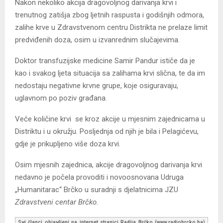
Nakon nekoliko akcija dragovoljnog darivanja krvi i
trenutnog zatišja zbog ljetnih raspusta i godišnjih odmora,
zalihe krve u Zdravstvenom centru Distrikta ne prelaze limit
predviđenih doza, osim u izvanrednim slučajevima.
Doktor transfuzijske medicine Samir Pandur ističe da je
kao i svakog ljeta situacija sa zalihama krvi slična, te da im
nedostaju negativne krvne grupe, koje osiguravaju,
uglavnom po poziv građana.
Veće količine krvi se kroz akcije u mjesnim zajednicama u
Distriktu i u okružju. Posljednja od njih je bila i Pelagićevu,
gdje je prikupljeno više doza krvi.
Osim mjesnih zajednica, akcije dragovoljnog darivanja krvi
nedavno je počela provoditi i novoosnovana Udruga
„Humanitarac“ Brčko u suradnji s djelatnicima JZU
Zdravstveni centar Brčko.
Svi članci objavljeni na internet stranici Radija Brčko (www.radiobrcko.ba)