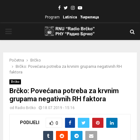
Facebook
Twitter
Instagram
Youtube
Program
Latinica
Ћирилица
PRIMARY
MENU
Početna
Brčko
Brčko: Povećana potreba za krvnim grupama negativnih RH
faktora
Brčko
Brčko: Povećana potreba za krvnim
grupama negativnih RH faktora
od
Radio Brčko
18.07.2019 - 15:16
PODIJELI
0