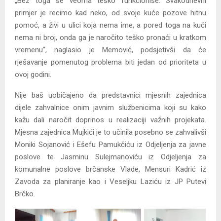
„Bez toga se veoma teško funkcioniše. Svakodnevni
primjer je recimo kad neko, od svoje kuće pozove hitnu
pomoć, a živi u ulici koja nema ime, a pored toga na kući
nema ni broj, onda ga je naročito teško pronaći u kratkom
vremenu“, naglasio je Memović, podsjetivši da će
rješavanje pomenutog problema biti jedan od prioriteta u
ovoj godini.
Nije baš uobičajeno da predstavnici mjesnih zajednica
dijele zahvalnice onim javnim službenicima koji su kako
kažu dali naročit doprinos u realizaciji važnih projekata.
Mjesna zajednica Mujkići je to učinila posebno se zahvalivši
Moniki Sojanović i Ešefu Pamukčiću iz Odjeljenja za javne
poslove te Jasminu Sulejmanoviću iz Odjeljenja za
komunalne poslove brčanske Vlade, Mensuri Kadrić iz
Zavoda za planiranje kao i Veseljku Laziću iz JP Putevi
Brčko.