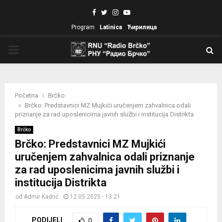
Facebook
Twitter
Instagram
Youtube
Program
Latinica
Ћирилица
PRIMARY
MENU
Početna
Brčko
Brčko: Predstavnici MZ Mujkići uručenjem zahvalnica odali
priznanje za rad uposlenicima javnih službi i institucija Distrikta
Brčko
Brčko: Predstavnici MZ Mujkići
uručenjem zahvalnica odali priznanje
za rad uposlenicima javnih službi i
institucija Distrikta
od
Admir Kadrić
12.05.2025 - 13:21
PODIJELI
0