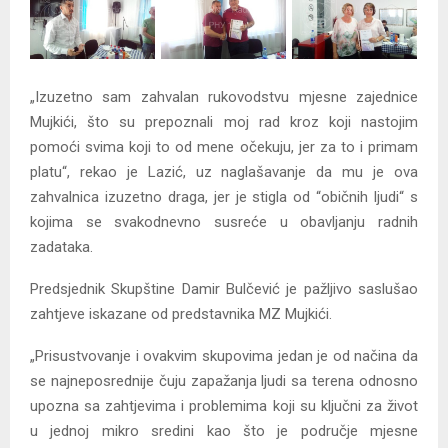
„Izuzetno sam zahvalan rukovodstvu mjesne zajednice
Mujkići, što su prepoznali moj rad kroz koji nastojim
pomoći svima koji to od mene očekuju, jer za to i primam
platu“, rekao je Lazić, uz naglašavanje da mu je ova
zahvalnica izuzetno draga, jer je stigla od “običnih ljudi“ s
kojima se svakodnevno susreće u obavljanju radnih
zadataka.
Predsjednik Skupštine Damir Bulčević je pažljivo saslušao
zahtjeve iskazane od predstavnika MZ Mujkići.
„Prisustvovanje i ovakvim skupovima jedan je od načina da
se najneposrednije čuju zapažanja ljudi sa terena odnosno
upozna sa zahtjevima i problemima koji su ključni za život
u jednoj mikro sredini kao što je područje mjesne