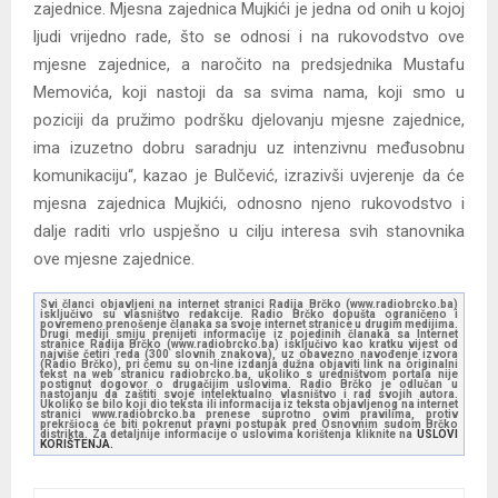
zajednice. Mjesna zajednica Mujkići je jedna od onih u kojoj
ljudi vrijedno rade, što se odnosi i na rukovodstvo ove
mjesne zajednice, a naročito na predsjednika Mustafu
Memovića, koji nastoji da sa svima nama, koji smo u
poziciji da pružimo podršku djelovanju mjesne zajednice,
ima izuzetno dobru saradnju uz intenzivnu međusobnu
komunikaciju“, kazao je Bulčević, izrazivši uvjerenje da će
mjesna zajednica Mujkići, odnosno njeno rukovodstvo i
dalje raditi vrlo uspješno u cilju interesa svih stanovnika
ove mjesne zajednice.
Svi članci objavljeni na internet stranici Radija Brčko (www.radiobrcko.ba)
isključivo su vlasništvo redakcije. Radio Brčko dopušta ograničeno i
povremeno prenošenje članaka sa svoje internet stranice u drugim medijima.
Drugi mediji smiju prenijeti informacije iz pojedinih članaka sa Internet
stranice Radija Brčko (www.radiobrcko.ba) isključivo kao kratku vijest od
najviše četiri reda (300 slovnih znakova), uz obavezno navođenje izvora
(Radio Brčko), pri čemu su on-line izdanja dužna objaviti link na originalni
tekst na web stranicu radiobrcko.ba, ukoliko s uredništvom portala nije
postignut dogovor o drugačijim uslovima. Radio Brčko je odlučan u
nastojanju da zaštiti svoje intelektualno vlasništvo i rad svojih autora.
Ukoliko se bilo koji dio teksta ili informacija iz teksta objavljenog na internet
stranici www.radiobrcko.ba prenese suprotno ovim pravilima, protiv
prekršioca će biti pokrenut pravni postupak pred Osnovnim sudom Brčko
distrikta. Za detaljnije informacije o uslovima korištenja kliknite na
USLOVI
KORIŠTENJA.