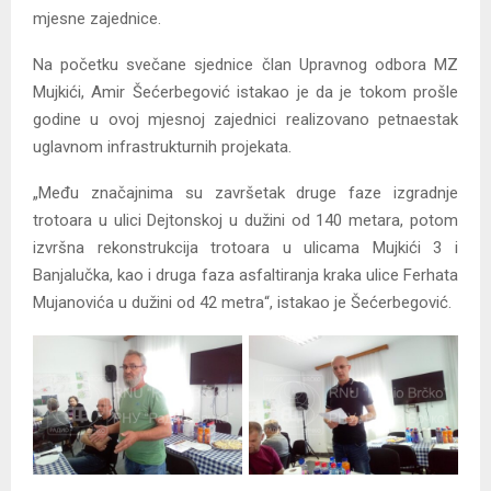
mjesne zajednice.
Na početku svečane sjednice član Upravnog odbora MZ
Mujkići, Amir Šećerbegović istakao je da je tokom prošle
godine u ovoj mjesnoj zajednici realizovano petnaestak
uglavnom infrastrukturnih projekata.
„Među značajnima su završetak druge faze izgradnje
trotoara u ulici Dejtonskoj u dužini od 140 metara, potom
izvršna rekonstrukcija trotoara u ulicama Mujkići 3 i
Banjalučka, kao i druga faza asfaltiranja kraka ulice Ferhata
Mujanovića u dužini od 42 metra“, istakao je Šećerbegović.