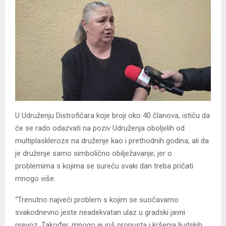
U Udruženju Distrofičara koje broji oko 40 članova, ističu da
će se rado odazvati na poziv Udruženja oboljelih od
multiplaskleroze na druženje kao i prethodnih godina, ali da
je druženje samo simbolično obilježavanje, jer o
problemima s kojima se sureću svaki dan treba pričati
mnogo više.
“Trenutno najveći problem s kojim se suočavamo
svakodnevno jeste neadekvatan ulaz u gradski javni
prevoz. Također, mnogo je još propusta i kršenja ljudskih