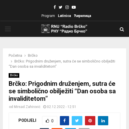
Facebook
Twitter
Instagram
Youtube
Program
Latinica
Ћирилица
PRIMARY
MENU
Početna
Brčko
Brčko: Prigodnim druženjem, sutra će se simbolično obilježiti
“Dan osoba sa invaliditetom”
Brčko
Brčko: Prigodnim druženjem, sutra će
se simbolično obilježiti “Dan osoba sa
invaliditetom”
od
Mirsad Zahirović
02.12.2022 - 12:51
PODIJELI
0