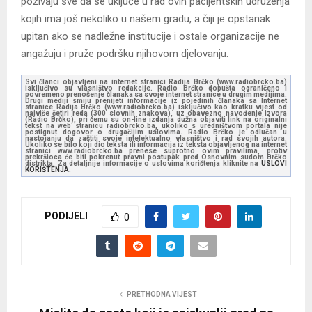
pozivaju sve da se uključe u rad ovih pacijentskih udruženja
kojih ima još nekoliko u našem gradu, a čiji je opstanak
upitan ako se nadležne institucije i ostale organizacije ne
angažuju i pruže podršku njihovom djelovanju.
Svi članci objavljeni na internet stranici Radija Brčko (www.radiobrcko.ba)
isključivo su vlasništvo redakcije. Radio Brčko dopušta ograničeno i
povremeno prenošenje članaka sa svoje internet stranice u drugim medijima.
Drugi mediji smiju prenijeti informacije iz pojedinih članaka sa Internet
stranice Radija Brčko (www.radiobrcko.ba) isključivo kao kratku vijest od
najviše četiri reda (300 slovnih znakova), uz obavezno navođenje izvora
(Radio Brčko), pri čemu su on-line izdanja dužna objaviti link na originalni
tekst na web stranicu radiobrcko.ba, ukoliko s uredništvom portala nije
postignut dogovor o drugačijim uslovima. Radio Brčko je odlučan u
nastojanju da zaštiti svoje intelektualno vlasništvo i rad svojih autora.
Ukoliko se bilo koji dio teksta ili informacija iz teksta objavljenog na internet
stranici www.radiobrcko.ba prenese suprotno ovim pravilima, protiv
prekršioca će biti pokrenut pravni postupak pred Osnovnim sudom Brčko
distrikta. Za detaljnije informacije o uslovima korištenja kliknite na
USLOVI
KORIŠTENJA.
PODIJELI
0
PRETHODNA VIJEST