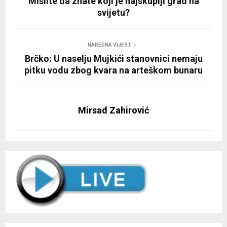
Mislite da znate koji je najskuplji grad na
svijetu?
NAREDNA VIJEST
Brčko: U naselju Mujkići stanovnici nemaju
pitku vodu zbog kvara na arteškom bunaru
Mirsad Zahirović