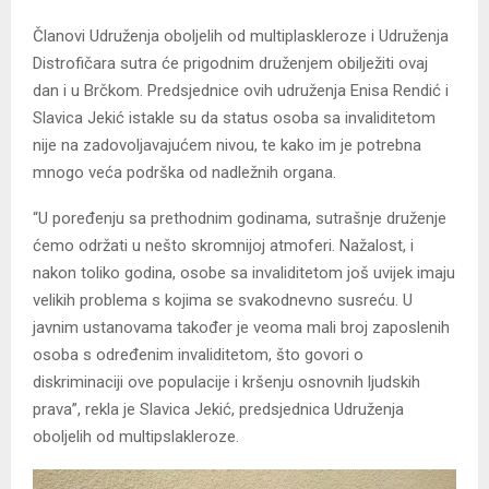
Članovi Udruženja oboljelih od multiplaskleroze i Udruženja
Distrofičara sutra će prigodnim druženjem obilježiti ovaj
dan i u Brčkom. Predsjednice ovih udruženja Enisa Rendić i
Slavica Jekić istakle su da status osoba sa invaliditetom
nije na zadovoljavajućem nivou, te kako im je potrebna
mnogo veća podrška od nadležnih organa.
“U poređenju sa prethodnim godinama, sutrašnje druženje
ćemo održati u nešto skromnijoj atmoferi. Nažalost, i
nakon toliko godina, osobe sa invaliditetom još uvijek imaju
velikih problema s kojima se svakodnevno susreću. U
javnim ustanovama također je veoma mali broj zaposlenih
osoba s određenim invaliditetom, što govori o
diskriminaciji ove populacije i kršenju osnovnih ljudskih
prava”, rekla je Slavica Jekić, predsjednica Udruženja
oboljelih od multipslakleroze.