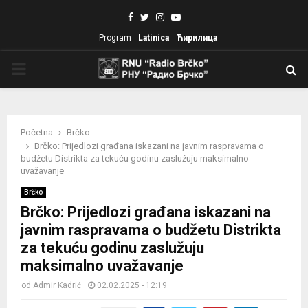
Facebook
Twitter
Instagram
Youtube
Program
Latinica
Ћирилица
PRIMARY
MENU
Početna
Brčko
Brčko: Prijedlozi građana iskazani na javnim raspravama o
budžetu Distrikta za tekuću godinu zaslužuju maksimalno
uvažavanje
Brčko
Brčko: Prijedlozi građana iskazani na
javnim raspravama o budžetu Distrikta
za tekuću godinu zaslužuju
maksimalno uvažavanje
od
Admir Kadrić
02.02.2025 - 12:19