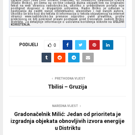
najviše četiri reda (300 slovnih znakova), uz obavezno navođenje izvora
(Radio Brčko), pri čemu su on-line izdanja dužna objaviti link na originalni
tekst na web stranicu radiobrcko.ba, ukoliko s uredništvom portala nije
postignut dogovor o drugačijim uslovima. Radio Brčko je odlučan u
nastojanju da zaštiti svoje intelektualno vlasništvo i rad svojih autora.
Ukoliko se bilo koji dio teksta ili informacija iz teksta objavljenog na internet
stranici www.radiobrcko.ba prenese suprotno ovim pravilima, protiv
prekršioca će biti pokrenut pravni postupak pred Osnovnim sudom Brčko
distrikta. Za detaljnije informacije o uslovima korištenja kliknite na
USLOVI
KORIŠTENJA.
PODIJELI
0
PRETHODNA VIJEST
Tbilisi – Gruzija
NAREDNA VIJEST
Gradonačelnik Milić: Jedan od prioriteta je
izgradnja objekata obnovljivih izvora energije
u Distriktu