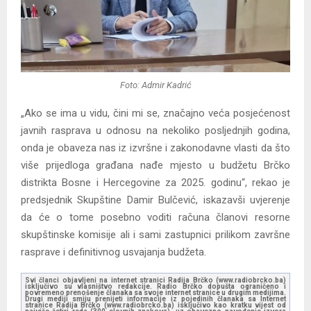
Foto: Admir Kadrić
„Ako se ima u vidu, čini mi se, značajno veća posjećenost
javnih rasprava u odnosu na nekoliko posljednjih godina,
onda je obaveza nas iz izvršne i zakonodavne vlasti da što
više prijedloga građana nađe mjesto u budžetu Brčko
distrikta Bosne i Hercegovine za 2025. godinu“, rekao je
predsjednik Skupštine Damir Bulčević, iskazavši uvjerenje
da će o tome posebno voditi računa članovi resorne
skupštinske komisije ali i sami zastupnici prilikom završne
rasprave i definitivnog usvajanja budžeta.
Svi članci objavljeni na internet stranici Radija Brčko (www.radiobrcko.ba)
isključivo su vlasništvo redakcije. Radio Brčko dopušta ograničeno i
povremeno prenošenje članaka sa svoje internet stranice u drugim medijima.
Drugi mediji smiju prenijeti informacije iz pojedinih članaka sa Internet
stranice Radija Brčko (www.radiobrcko.ba) isključivo kao kratku vijest od