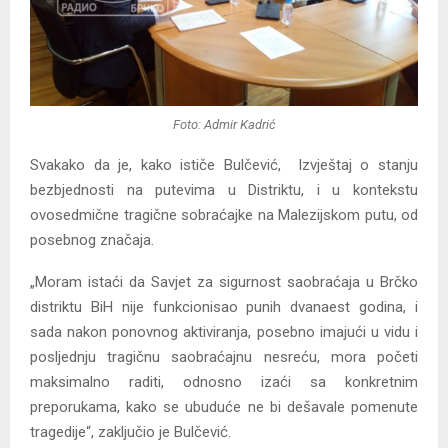
Foto: Admir Kadrić
Svakako da je, kako ističe Bulčević, Izvještaj o stanju
bezbjednosti na putevima u Distriktu, i u kontekstu
ovosedmične tragične sobraćajke na Malezijskom putu, od
posebnog značaja.
„Moram istaći da Savjet za sigurnost saobraćaja u Brčko
distriktu BiH nije funkcionisao punih dvanaest godina, i
sada nakon ponovnog aktiviranja, posebno imajući u vidu i
posljednju tragičnu saobraćajnu nesreću, mora početi
maksimalno raditi, odnosno izaći sa konkretnim
preporukama, kako se ubuduće ne bi dešavale pomenute
tragedije“, zaključio je Bulčević.