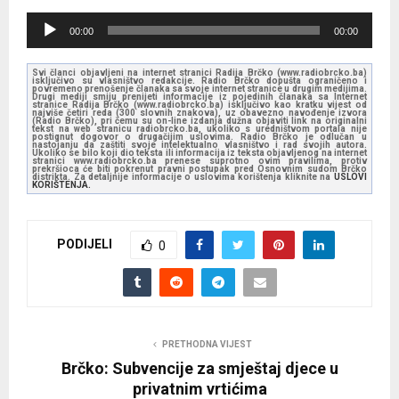
A
00:00
00:00
u
d
Svi članci objavljeni na internet stranici Radija Brčko (www.radiobrcko.ba)
isključivo su vlasništvo redakcije. Radio Brčko dopušta ograničeno i
i
povremeno prenošenje članaka sa svoje internet stranice u drugim medijima.
Drugi mediji smiju prenijeti informacije iz pojedinih članaka sa Internet
stranice Radija Brčko (www.radiobrcko.ba) isključivo kao kratku vijest od
o
najviše četiri reda (300 slovnih znakova), uz obavezno navođenje izvora
(Radio Brčko), pri čemu su on-line izdanja dužna objaviti link na originalni
tekst na web stranicu radiobrcko.ba, ukoliko s uredništvom portala nije
P
postignut dogovor o drugačijim uslovima. Radio Brčko je odlučan u
nastojanju da zaštiti svoje intelektualno vlasništvo i rad svojih autora.
l
Ukoliko se bilo koji dio teksta ili informacija iz teksta objavljenog na internet
stranici www.radiobrcko.ba prenese suprotno ovim pravilima, protiv
prekršioca će biti pokrenut pravni postupak pred Osnovnim sudom Brčko
a
distrikta. Za detaljnije informacije o uslovima korištenja kliknite na
USLOVI
KORIŠTENJA.
y
e
PODIJELI
r
0
PRETHODNA VIJEST
Brčko: Subvencije za smještaj djece u
privatnim vrtićima