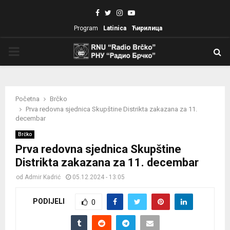
Facebook
Twitter
Instagram
Youtube
Program
Latinica
Ћирилица
PRIMARY
MENU
Početna
Brčko
Prva redovna sjednica Skupštine Distrikta zakazana za 11.
decembar
Brčko
Prva redovna sjednica Skupštine
Distrikta zakazana za 11. decembar
od
Admir Kadrić
05.12.2024 - 13:05
PODIJELI
0