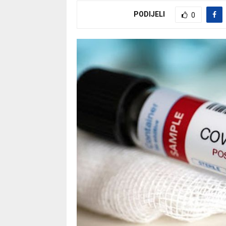
PODIJELI
0