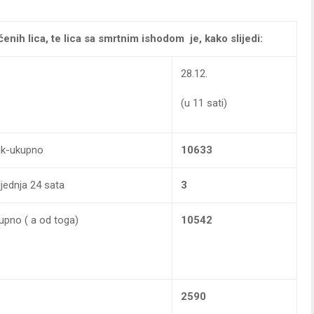
čenih lica, te lica sa smrtnim ishodom je, kako slijedi:
28.12.
(u 11 sati)
rak-ukupno
10633
ljednja 24 sata
3
kupno ( a od toga)
10542
2590