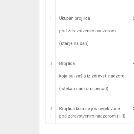
I
Ukupan broj lica
pod zdravstvenim nadzorom
(stanje na dan)
II
Broj lica
koja su izašla iz zdravst. nadzora
(istekao nadzorni period)
II
Broj lica koja se još uvijek vode
I
pod zdravstvenim nadzorom (I-II)