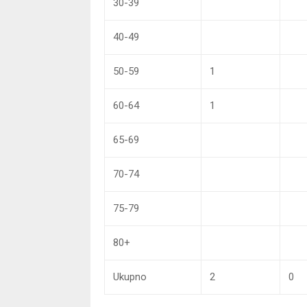
30-39
40-49
50-59
1
60-64
1
65-69
70-74
75-79
80+
Ukupno
2
0