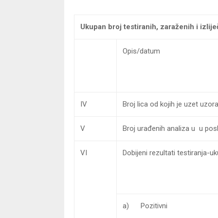
Ukupan broj testiranih, zaraženih i izlije
Opis/datum
IV
Broj lica od kojih je uzet uzo
V
Broj urađenih analiza u u pos
VI
Dobijeni rezultati testiranja-u
a) Pozitivni