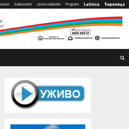
Latinica
Ћирилица
resum
Dokumenti
Javne nabavke
Program