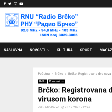
Facebook
Twitter
Instagram
Youtube
NASLOVNA
NOVOSTI
KULTURA
SPORT
MAGAZ
Početna
Brčko
Brčko: Registrovana dva nova 
Brčko
Koronavirus
Brčko: Registrovana d
virusom korona
od
Radio Brčko
28.12.2020 - 12:49