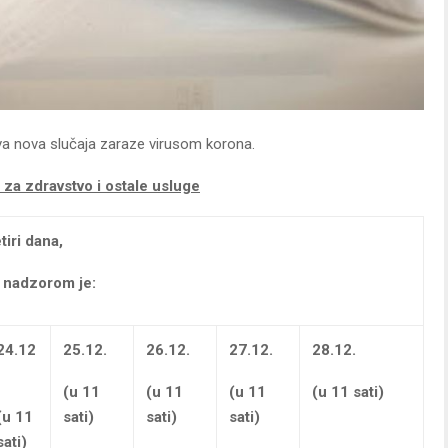
dva nova slučaja zaraze virusom korona.
 za zdravstvo i ostale usluge
iri dana,
m nadzorom je:
24.12
25.12.
26.12.
27.12.
28.12.
(u 11
(u 11
(u 11
(u 11 sati)
(u 11
sati)
sati)
sati)
sati)