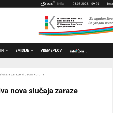
C
Brčko
08.08.2026. - 09:29
Imp
20.6
IN
EMISIJE
VREMEPLOV
˼
slučaja zaraze virusom korona
va nova slučaja zaraze