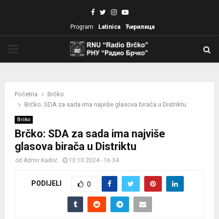
Facebook
Twitter
Instagram
Youtube
Program
Latinica
Ћирилица
PRIMARY
MENU
Početna
Brčko
Brčko: SDA za sada ima najviše glasova birača u Distriktu
Brčko
Brčko: SDA za sada ima najviše
glasova birača u Distriktu
od
Admir Kadrić
10.10.2024 - 16:34
PODIJELI
0