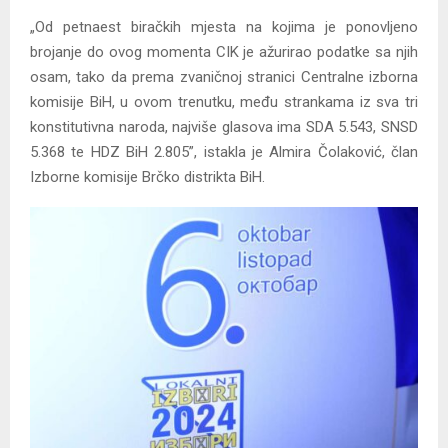
„Od petnaest biračkih mjesta na kojima je ponovljeno
brojanje do ovog momenta CIK je ažurirao podatke sa njih
osam, tako da prema zvaničnoj stranici Centralne izborna
komisije BiH, u ovom trenutku, među strankama iz sva tri
konstitutivna naroda, najviše glasova ima SDA 5.543, SNSD
5.368 te HDZ BiH 2.805”, istakla je Almira Čolaković, član
Izborne komisije Brčko distrikta BiH.