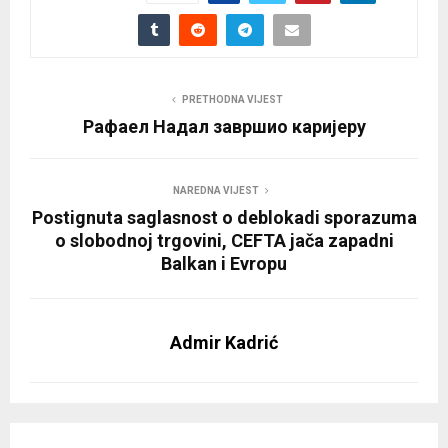
PRETHODNA VIJEST
Рафаел Надал завршио каријеру
NAREDNA VIJEST
Postignuta saglasnost o deblokadi sporazuma
o slobodnoj trgovini, CEFTA jača zapadni
Balkan i Evropu
Admir Kadrić