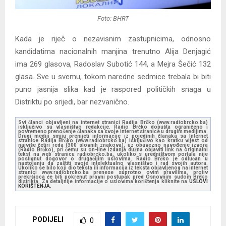
Foto: BHRT
Kada je riječ o nezavisnim zastupnicima, odnosno
kandidatima nacionalnih manjina trenutno Alija Denjagić
ima 269 glasova, Radoslav Subotić 144, a Mejra Šečić 132
glasa. Sve u svemu, tokom naredne sedmice trebala bi biti
puno jasnija slika kad je raspored političkih snaga u
Distriktu po srijedi, bar nezvanično.
Svi članci objavljeni na internet stranici Radija Brčko (www.radiobrcko.ba)
isključivo su vlasništvo redakcije. Radio Brčko dopušta ograničeno i
povremeno prenošenje članaka sa svoje internet stranice u drugim medijima.
Drugi mediji smiju prenijeti informacije iz pojedinih članaka sa Internet
stranice Radija Brčko (www.radiobrcko.ba) isključivo kao kratku vijest od
najviše četiri reda (300 slovnih znakova), uz obavezno navođenje izvora
(Radio Brčko), pri čemu su on-line izdanja dužna objaviti link na originalni
tekst na web stranicu radiobrcko.ba, ukoliko s uredništvom portala nije
postignut dogovor o drugačijim uslovima. Radio Brčko je odlučan u
nastojanju da zaštiti svoje intelektualno vlasništvo i rad svojih autora.
Ukoliko se bilo koji dio teksta ili informacija iz teksta objavljenog na internet
stranici www.radiobrcko.ba prenese suprotno ovim pravilima, protiv
prekršioca će biti pokrenut pravni postupak pred Osnovnim sudom Brčko
distrikta. Za detaljnije informacije o uslovima korištenja kliknite na
USLOVI
KORIŠTENJA.
PODIJELI
0