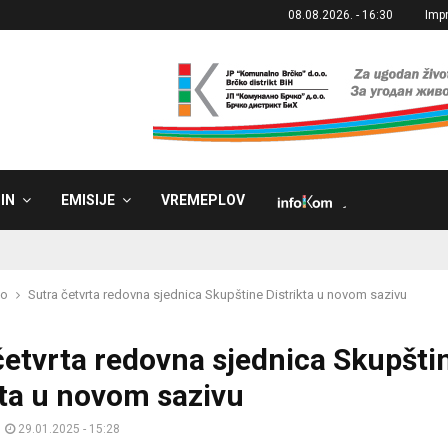
08.08.2026. - 16:30
Imp
IN
EMISIJE
VREMEPLOV
˼
ko
Sutra četvrta redovna sjednica Skupštine Distrikta u novom sazivu
četvrta redovna sjednica Skupšti
kta u novom sazivu
29.01.2025 - 15:28