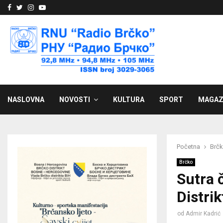
Facebook
Twitter
Instagram
Youtube
NASLOVNA
NOVOSTI
KULTURA
SPORT
MAGAZ
Početna
Brč
Brčko
Sutra 
Distri
od
Admir Kadrić