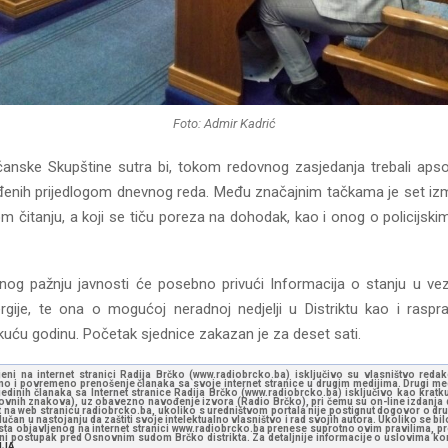
Foto: Admir Kadrić
čanske Skupštine sutra bi, tokom redovnog zasjedanja trebali apsolv
đenih prijedlogom dnevnog reda. Među značajnim tačkama je set iz
m čitanju, a koji se tiču poreza na dohodak, kao i onog o policijski
og pažnju javnosti će posebno privući Informacija o stanju u v
ergije, te ona o mogućoj neradnoj nedjelji u Distriktu kao i rasp
ekuću godinu. Početak sjednice zakazan je za deset sati.
jeni na internet stranici Radija Brčko (www.radiobrcko.ba) isključivo su vlasništvo reda
o i povremeno prenošenje članaka sa svoje internet stranice u drugim medijima. Drugi medi
jedinih članaka sa Internet stranice Radija Brčko (www.radiobrcko.ba) isključivo kao kratku
slovnih znakova), uz obavezno navođenje izvora (Radio Brčko), pri čemu su on-line izdanja d
st na web stranicu radiobrcko.ba, ukoliko s uredništvom portala nije postignut dogovor o dr
učan u nastojanju da zaštiti svoje intelektualno vlasništvo i rad svojih autora. Ukoliko se bilo 
ksta objavljenog na internet stranici www.radiobrcko.ba prenese suprotno ovim pravilima, pr
vni postupak pred Osnovnim sudom Brčko distrikta. Za detaljnije informacije o uslovima kori
NJA.