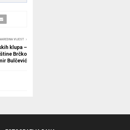
NAREDNA VIJEST
skih klupa –
štine Brčko
mir Bulčević