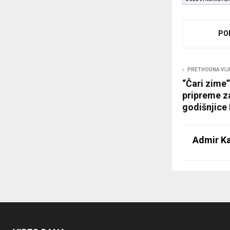
PO
PRETHODNA VIJ
“Čari zime”
pripreme za
godišnjice 
Admir Ka