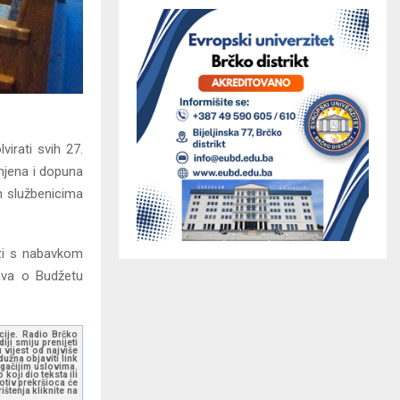
irati svih 27.
mjena i dopuna
m službenicima
ezi s nabavkom
rava o Budžetu
kcije. Radio Brčko
ji smiju prenijeti
 vijest od najviše
užna objaviti link
ugačijim uslovima.
koji dio teksta ili
otiv prekršioca će
štenja kliknite na