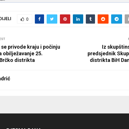
DIJELI
0
EST
 se privode kraju i počinju
Iz skupštin
 obilježavanje 25.
predsjednik Skup
Brčko distrikta
distrikta BiH Da
drić