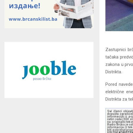
Zastupnici br
tačaka predvi
zakona u prvo
Distrikta.
Pored naveden
električne en
Distrikta za t
Svi članci objavl
dopušta ograničen
informacije iz po
četiri reda (300 
na originalni tek
Radio Brčko je odl
informacija iz te
biti pokrenut pra
USLOVI KORIŠTE