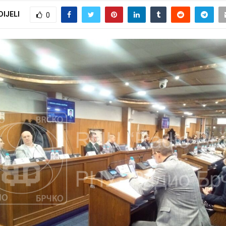
DIJELI
0