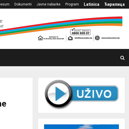
Latinica
Ћирилица
resum
Dokumenti
Javne nabavke
Program
ne