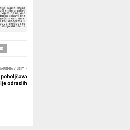
kcije. Radio Brčko
ji smiju prenijeti
 vijest od najviše
užna objaviti link
ugačijim uslovima.
koji dio teksta ili
otiv prekršioca će
štenja kliknite na
NAREDNA VIJEST
a poboljšava
je odraslih