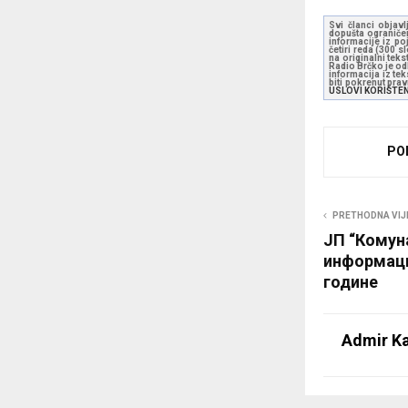
Svi članci objavl
dopušta ograničen
informacije iz po
četiri reda (300 
na originalni tek
Radio Brčko je odl
informacija iz te
biti pokrenut pra
USLOVI KORIŠTE
PO
PRETHODNA VIJ
ЈП “Комун
информациј
године
Admir Ka