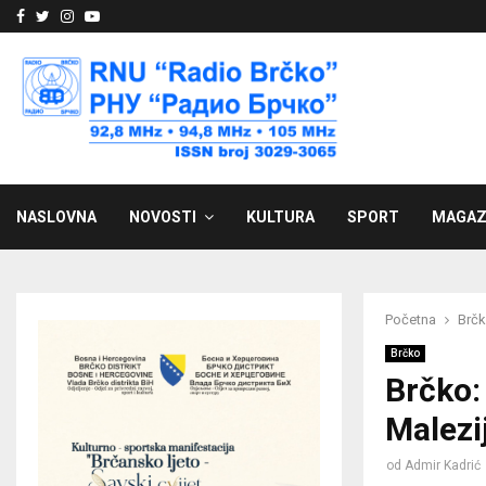
Facebook
Twitter
Instagram
Youtube
NASLOVNA
NOVOSTI
KULTURA
SPORT
MAGAZ
Početna
Brč
Brčko
Brčko:
Malezi
od
Admir Kadrić