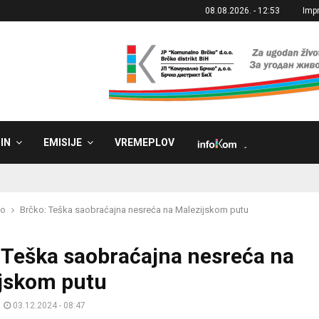
08.08.2026. - 12:53
Imp
IN
EMISIJE
VREMEPLOV
˼
ko
Brčko: Teška saobraćajna nesreća na Malezijskom putu
 Teška saobraćajna nesreća na
jskom putu
03.12.2024 - 08:47