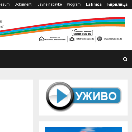
Latinica
Ћирилица
resum
Dokumenti
Javne nabavke
Program