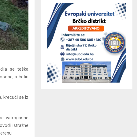
dila se teška
sobe, a četiri
, krećući se iz
lne vatrogasne
ovodi istražne
erenu.