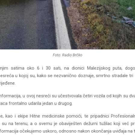
Foto: Radio Brčko
rnjim satima oko 6 i 30 sati, na dionici Malezijskog puta, dogo
esreća u kojoj su, kako se nezvanično doznaje, smrtno stradale tri o
ijeđene.
formacija, u ovoj nesreći su učestvovala četiri vozila od kojih su dva
aca frontalno udarila jedan u drugog.
ipe, kao i ekipe Hitne medicinske pomoći, te pripadnici Profesiona
o su na terenu, a o svemu je obaviješten dežurni tužilac koji već pr
informacija očekujemo uskoro, odnosno nakon okončanja uviđaja na t