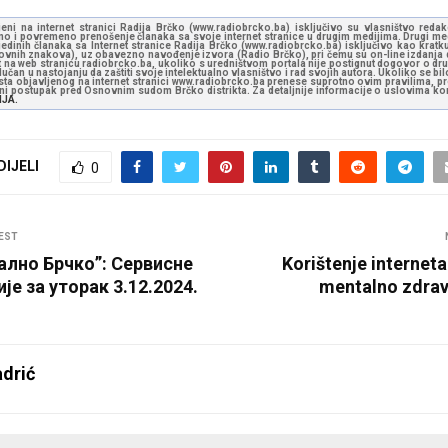
jeni na internet stranici Radija Brčko (www.radiobrcko.ba) isključivo su vlasništvo reda
o i povremeno prenošenje članaka sa svoje internet stranice u drugim medijima. Drugi medi
jedinih članaka sa Internet stranice Radija Brčko (www.radiobrcko.ba) isključivo kao kratku
slovnih znakova), uz obavezno navođenje izvora (Radio Brčko), pri čemu su on-line izdanja d
st na web stranicu radiobrcko.ba, ukoliko s uredništvom portala nije postignut dogovor o dr
učan u nastojanju da zaštiti svoje intelektualno vlasništvo i rad svojih autora. Ukoliko se bilo 
ksta objavljenog na internet stranici www.radiobrcko.ba prenese suprotno ovim pravilima, pr
vni postupak pred Osnovnim sudom Brčko distrikta. Za detaljnije informacije o uslovima kori
NJA.
DIJELI
0
EST
ално Брчко”: Сервисне
Korištenje internet
е за уторак 3.12.2024.
mentalno zdravl
drić