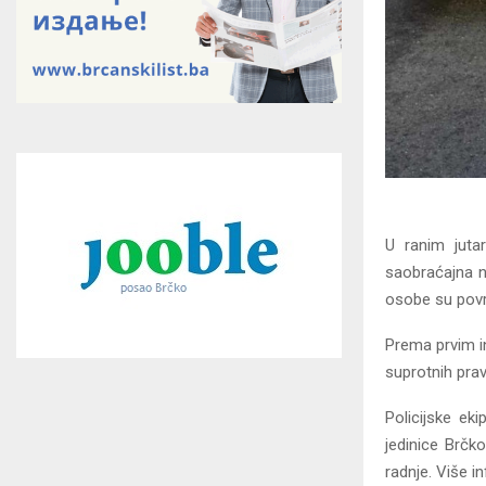
U ranim juta
saobraćajna n
osobe su povr
Prema prvim in
suprotnih prav
Policijske ek
jedinice Brčk
radnje. Više 