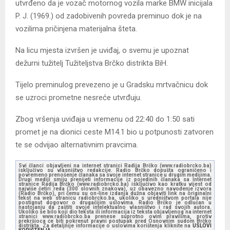
utvrđeno da je vozač motornog vozila marke BMW inicijala
P. J. (1969.) od zadobivenih povreda preminuo dok je na
vozilima pričinjena materijalna šteta.
Na licu mjesta izvršen je uviđaj, o svemu je upoznat
dežurni tužitelj Tužiteljstva Brčko distrikta BiH.
Tijelo preminulog prevezeno je u Gradsku mrtvačnicu dok
se uzroci prometne nesreće utvrđuju.
Zbog vršenja uviđaja u vremenu od 22:40 do 1:50 sati
promet je na dionici ceste M14.1 bio u potpunosti zatvoren
te se odvijao alternativnim pravcima.
Svi članci objavljeni na internet stranici Radija Brčko (www.radiobrcko.ba)
isključivo su vlasništvo redakcije. Radio Brčko dopušta ograničeno i
povremeno prenošenje članaka sa svoje internet stranice u drugim medijima.
Drugi mediji smiju prenijeti informacije iz pojedinih članaka sa Internet
stranice Radija Brčko (www.radiobrcko.ba) isključivo kao kratku vijest od
najviše četiri reda (300 slovnih znakova), uz obavezno navođenje izvora
(Radio Brčko), pri čemu su on-line izdanja dužna objaviti link na originalni
tekst na web stranicu radiobrcko.ba, ukoliko s uredništvom portala nije
postignut dogovor o drugačijim uslovima. Radio Brčko je odlučan u
nastojanju da zaštiti svoje intelektualno vlasništvo i rad svojih autora.
Ukoliko se bilo koji dio teksta ili informacija iz teksta objavljenog na internet
stranici www.radiobrcko.ba prenese suprotno ovim pravilima, protiv
prekršioca će biti pokrenut pravni postupak pred Osnovnim sudom Brčko
distrikta. Za detaljnije informacije o uslovima korištenja kliknite na
USLOVI