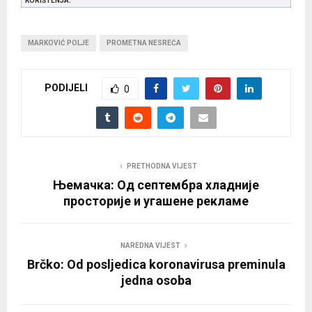
KORIŠTENJA.
MARKOVIĆ POLJE
PROMETNA NESREĆA
PODIJELI
0
PRETHODNA VIJEST
Њемачка: Од септембра хладније
просторије и угашене рекламе
NAREDNA VIJEST
Brčko: Od posljedica koronavirusa preminula
jedna osoba