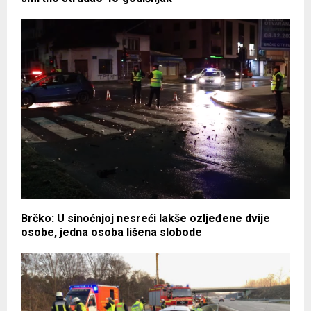
Brčko: U sinoćnjoj nesreći lakše ozljeđene dvije
osobe, jedna osoba lišena slobode