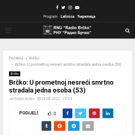
Facebook
Twitter
Instagram
Youtube
Program
Latinica
Ћирилица
PRIMARY
MENU
Početna
Brčko
Brčko: U prometnoj nesreći smrtno stradala jedna osoba (53)
Brčko
Brčko: U prometnoj nesreći smrtno
stradala jedna osoba (53)
od
Radio Brčko
25.08.2022 - 10:23
PODIJELI
0