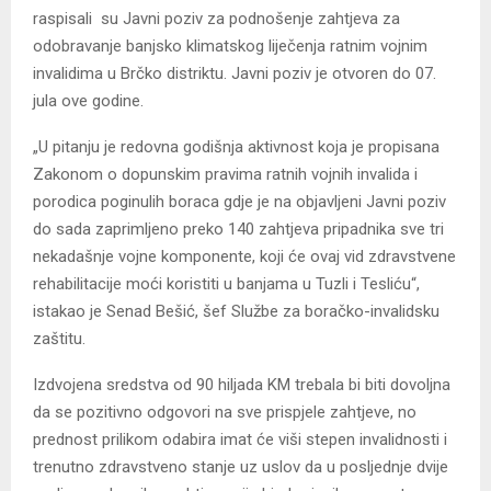
raspisali su Javni poziv za podnošenje zahtjeva za
odobravanje banjsko klimatskog liječenja ratnim vojnim
invalidima u Brčko distriktu. Javni poziv je otvoren do 07.
jula ove godine.
„U pitanju je redovna godišnja aktivnost koja je propisana
Zakonom o dopunskim pravima ratnih vojnih invalida i
porodica poginulih boraca gdje je na objavljeni Javni poziv
do sada zaprimljeno preko 140 zahtjeva pripadnika sve tri
nekadašnje vojne komponente, koji će ovaj vid zdravstvene
rehabilitacije moći koristiti u banjama u Tuzli i Tesliću“,
istakao je Senad Bešić, šef Službe za boračko-invalidsku
zaštitu.
Izdvojena sredstva od 90 hiljada KM trebala bi biti dovoljna
da se pozitivno odgovori na sve prispjele zahtjeve, no
prednost prilikom odabira imat će viši stepen invalidnosti i
trenutno zdravstveno stanje uz uslov da u posljednje dvije