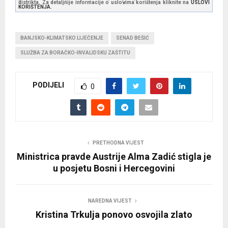
distrikta. Za detaljnije informacije o uslovima korištenja kliknite na
USLOVI
KORIŠTENJA.
BANJSKO-KLIMATSKO LIJEČENJE
SENAD BEŠIĆ
SLUŽBA ZA BORAČKO-INVALIDSKU ZAŠTITU
PODIJELI
0
PRETHODNA VIJEST
Ministrica pravde Austrije Alma Zadić stigla je
u posjetu Bosni i Hercegovini
NAREDNA VIJEST
Kristina Trkulja ponovo osvojila zlato