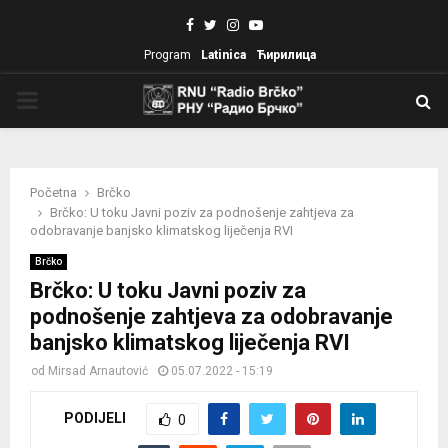
Facebook
Twitter
Instagram
Youtube
Program
Latinica
Ћирилица
PRIMARY
MENU
Početna
Brčko
Brčko: U toku Javni poziv za podnošenje zahtjeva za
odobravanje banjsko klimatskog liječenja RVI
Brčko
Brčko: U toku Javni poziv za
podnošenje zahtjeva za odobravanje
banjsko klimatskog liječenja RVI
od
Mirsad Arnautović
05.07.2022 - 15:19
PODIJELI
0