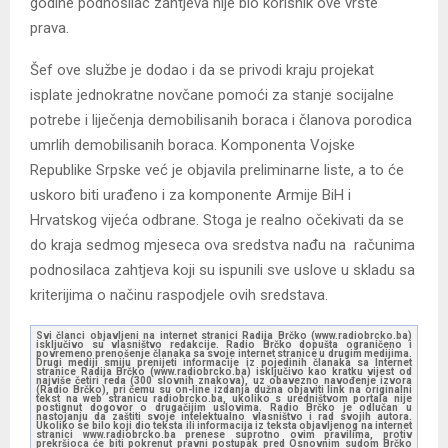
godine podnosilac zahtjeva nije bio korisnik ove vrste
prava.
Šef ove službe je dodao i da se privodi kraju projekat
isplate jednokratne novčane pomoći za stanje socijalne
potrebe i liječenja demobilisanih boraca i članova porodica
umrlih demobilisanih boraca. Komponenta Vojske
Republike Srpske već je objavila preliminarne liste, a to će
uskoro biti urađeno i za komponente Armije BiH i
Hrvatskog vijeća odbrane. Stoga je realno očekivati da se
do kraja sedmog mjeseca ova sredstva nađu na računima
podnosilaca zahtjeva koji su ispunili sve uslove u skladu sa
kriterijima o načinu raspodjele ovih sredstava.
Svi članci objavljeni na internet stranici Radija Brčko (www.radiobrcko.ba)
isključivo su vlasništvo redakcije. Radio Brčko dopušta ograničeno i
povremeno prenošenje članaka sa svoje internet stranice u drugim medijima.
Drugi mediji smiju prenijeti informacije iz pojedinih članaka sa Internet
stranice Radija Brčko (www.radiobrcko.ba) isključivo kao kratku vijest od
najviše četiri reda (300 slovnih znakova), uz obavezno navođenje izvora
(Radio Brčko), pri čemu su on-line izdanja dužna objaviti link na originalni
tekst na web stranicu radiobrcko.ba, ukoliko s uredništvom portala nije
postignut dogovor o drugačijim uslovima. Radio Brčko je odlučan u
nastojanju da zaštiti svoje intelektualno vlasništvo i rad svojih autora.
Ukoliko se bilo koji dio teksta ili informacija iz teksta objavljenog na internet
stranici www.radiobrcko.ba prenese suprotno ovim pravilima, protiv
prekršioca će biti pokrenut pravni postupak pred Osnovnim sudom Brčko