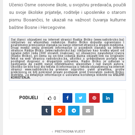
Učenici Osme osnovne škole, u svojstvu predavača, poučili
su svoje školske prijatelje, roditelje i uposlenike o starom
pismu Bosančici, te ukazali na važnost čuvanja kulturne
baštine Bosne i Hercegovine.
Svi članci objavljeni na internet stranici Radija Brčko (www.radiobrcko.ba)
isključivo su vlasništvo redakcije. Radio Brčko dopušta ograničeno i
povremeno prenošenje članaka sa svoje internet stranice u drugim medijima.
Drugi mediji smiju prenijeti informacije iz pojedinih članaka sa Internet
stranice Radija Brčko (www.radiobrcko.ba) isključivo kao kratku vijest od
najviše četiri reda (300 slovnih znakova), uz obavezno navođenje izvora
(Radio Brčko), pri čemu su on-line izdanja dužna objaviti link na originalni
tekst na web stranicu radiobrcko.ba, ukoliko s uredništvom portala nije
postignut dogovor o drugačijim uslovima. Radio Brčko je odlučan u
nastojanju da zaštiti svoje intelektualno vlasništvo i rad svojih autora.
Ukoliko se bilo koji dio teksta ili informacija iz teksta objavljenog na internet
stranici www.radiobrcko.ba prenese suprotno ovim pravilima, protiv
prekršioca će biti pokrenut pravni postupak pred Osnovnim sudom Brčko
distrikta. Za detaljnije informacije o uslovima korištenja kliknite na
USLOVI
KORIŠTENJA.
PODIJELI
0
PRETHODNA VIJEST