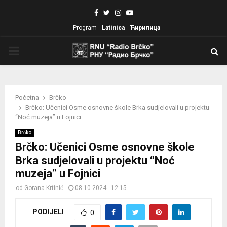
Facebook
Twitter
Instagram
Youtube
Program
Latinica
Ћирилица
PRIMARY
MENU
Početna
Brčko
Brčko: Učenici Osme osnovne škole Brka sudjelovali u projektu
“Noć muzeja” u Fojnici
Brčko
Brčko: Učenici Osme osnovne škole
Brka sudjelovali u projektu “Noć
muzeja” u Fojnici
od
Gorana Krtinić
08.10.2024 - 12:15
PODIJELI
0