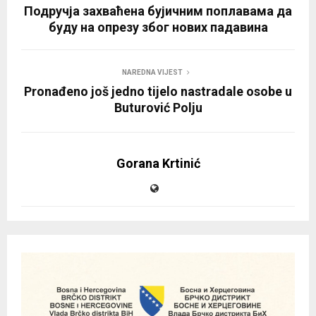
Подручја захваћена бујичним поплавама да
буду на опрезу због нових падавина
NAREDNA VIJEST
Pronađeno još jedno tijelo nastradale osobe u
Buturović Polju
Gorana Krtinić