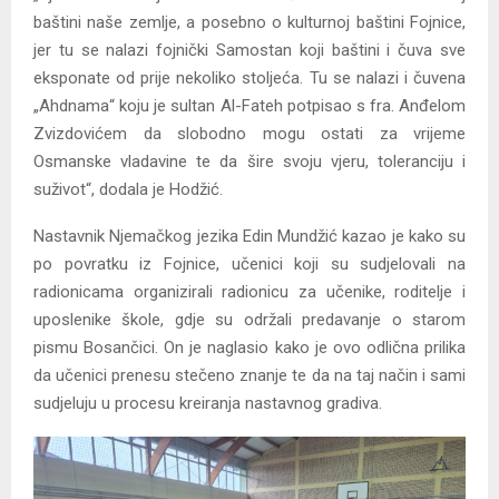
baštini naše zemlje, a posebno o kulturnoj baštini Fojnice,
jer tu se nalazi fojnički Samostan koji baštini i čuva sve
eksponate od prije nekoliko stoljeća. Tu se nalazi i čuvena
„Ahdnama“ koju je sultan Al-Fateh potpisao s fra. Anđelom
Zvizdovićem da slobodno mogu ostati za vrijeme
Osmanske vladavine te da šire svoju vjeru, toleranciju i
suživot“, dodala je Hodžić.
Nastavnik Njemačkog jezika Edin Mundžić kazao je kako su
po povratku iz Fojnice, učenici koji su sudjelovali na
radionicama organizirali radionicu za učenike, roditelje i
uposlenike škole, gdje su održali predavanje o starom
pismu Bosančici. On je naglasio kako je ovo odlična prilika
da učenici prenesu stečeno znanje te da na taj način i sami
sudjeluju u procesu kreiranja nastavnog gradiva.