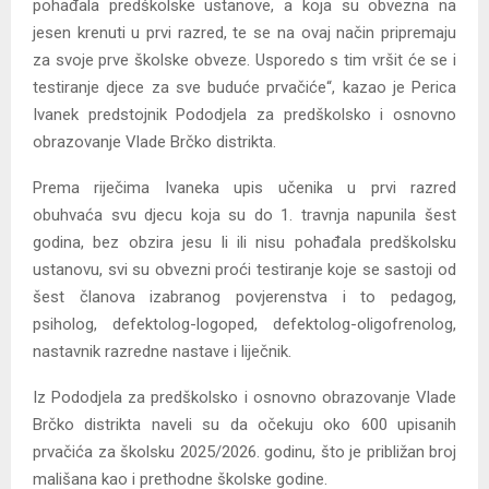
pohađala predškolske ustanove, a koja su obvezna na
jesen krenuti u prvi razred, te se na ovaj način pripremaju
za svoje prve školske obveze. Usporedo s tim vršit će se i
testiranje djece za sve buduće prvačiće“, kazao je Perica
Ivanek predstojnik Pododjela za predškolsko i osnovno
obrazovanje Vlade Brčko distrikta.
Prema riječima Ivaneka upis učenika u prvi razred
obuhvaća svu djecu koja su do 1. travnja napunila šest
godina, bez obzira jesu li ili nisu pohađala predškolsku
ustanovu, svi su obvezni proći testiranje koje se sastoji od
šest članova izabranog povjerenstva i to pedagog,
psiholog, defektolog-logoped, defektolog-oligofrenolog,
nastavnik razredne nastave i liječnik.
Iz Pododjela za predškolsko i osnovno obrazovanje Vlade
Brčko distrikta naveli su da očekuju oko 600 upisanih
prvačića za školsku 2025/2026. godinu, što je približan broj
mališana kao i prethodne školske godine.