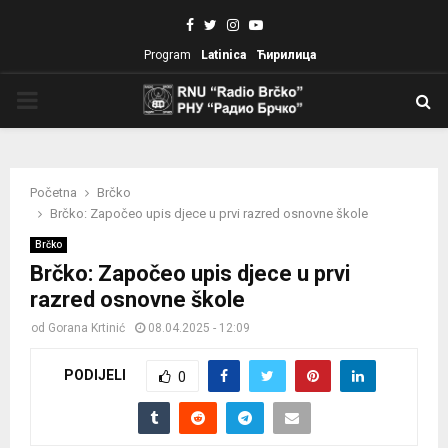
Facebook
Twitter
Instagram
Youtube
Program
Latinica
Ћирилица
PRIMARY
MENU
Početna
Brčko
Brčko: Započeo upis djece u prvi razred osnovne škole
Brčko
Brčko: Započeo upis djece u prvi
razred osnovne škole
od
Gorana Krtinić
08.04.2025 - 12:09
PODIJELI
0