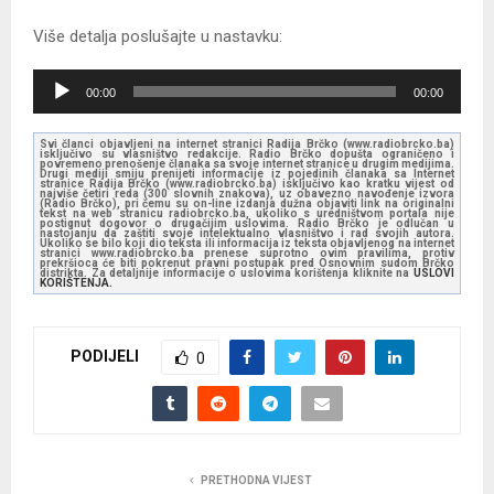
Više detalja poslušajte u nastavku:
A
00:00
00:00
u
d
Svi članci objavljeni na internet stranici Radija Brčko (www.radiobrcko.ba)
isključivo su vlasništvo redakcije. Radio Brčko dopušta ograničeno i
i
povremeno prenošenje članaka sa svoje internet stranice u drugim medijima.
Drugi mediji smiju prenijeti informacije iz pojedinih članaka sa Internet
stranice Radija Brčko (www.radiobrcko.ba) isključivo kao kratku vijest od
o
najviše četiri reda (300 slovnih znakova), uz obavezno navođenje izvora
(Radio Brčko), pri čemu su on-line izdanja dužna objaviti link na originalni
tekst na web stranicu radiobrcko.ba, ukoliko s uredništvom portala nije
P
postignut dogovor o drugačijim uslovima. Radio Brčko je odlučan u
nastojanju da zaštiti svoje intelektualno vlasništvo i rad svojih autora.
l
Ukoliko se bilo koji dio teksta ili informacija iz teksta objavljenog na internet
stranici www.radiobrcko.ba prenese suprotno ovim pravilima, protiv
prekršioca će biti pokrenut pravni postupak pred Osnovnim sudom Brčko
a
distrikta. Za detaljnije informacije o uslovima korištenja kliknite na
USLOVI
KORIŠTENJA.
y
e
PODIJELI
r
0
PRETHODNA VIJEST