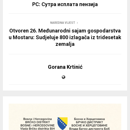
РС: Сутра исплата пензија
NAREDNA VIJEST
Otvoren 26. Međunarodni sajam gospodarstva
u Mostaru: Sudjeluje 800 izlagača iz tridesetak
zemalja
Gorana Krtinić