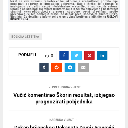
tekst na web stranicu radiobrcko.ba, ukoliko s uredništvom portala nije
postignut dogovor o drugačijim uslovima. Radio Brčko je odlučan u
nastojanju da zaštiti svoje intelektualno vlasništvo i rad svojih autora.
Ukoliko se bilo koji dio teksta ili informacija iz teksta objavljenog na internet
stranici www.radiobrcko.ba prenese suprotno ovim pravilima, protiv
prekršioca će biti pokrenut pravni postupak pred Osnovnim sudom Brčko
distrikta. Za detaljnije informacije o uslovima korištenja kliknite na
USLOVI
KORIŠTENJA.
BOŽIĆNA ČESTITKA
PODIJELI
0
PRETHODNA VIJEST
Vučić komentirao Škorin rezultat, izbjegao
prognozirati pobjednika
NAREDNA VIJEST
Dekan brčanskog Dekanata Damir Ivanović