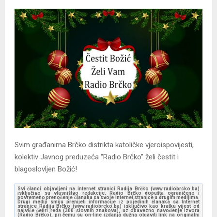
Svim građanima Brčko distrikta katoličke vjeroispovijesti,
kolektiv Javnog preduzeća “Radio Brčko” želi čestit i
blagoslovljen Božić!
Svi članci objavljeni na internet stranici Radija Brčko (www.radiobrcko.ba)
isključivo su vlasništvo redakcije. Radio Brčko dopušta ograničeno i
povremeno prenošenje članaka sa svoje internet stranice u drugim medijima.
Drugi mediji smiju prenijeti informacije iz pojedinih članaka sa Internet
stranice Radija Brčko (www.radiobrcko.ba) isključivo kao kratku vijest od
najviše četiri reda (300 slovnih znakova), uz obavezno navođenje izvora
(Radio Brčko), pri čemu su on-line izdanja dužna objaviti link na originalni