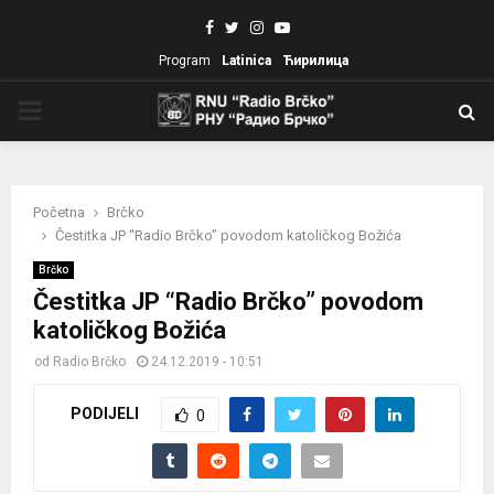
Facebook
Twitter
Instagram
Youtube
Program
Latinica
Ћирилица
PRIMARY
MENU
Početna
Brčko
Čestitka JP “Radio Brčko” povodom katoličkog Božića
Brčko
Čestitka JP “Radio Brčko” povodom
katoličkog Božića
od
Radio Brčko
24.12.2019 - 10:51
PODIJELI
0