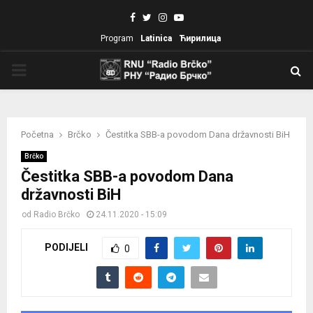
Facebook
Twitter
Instagram
Youtube
Program
Latinica
Ћирилица
PRIMARY
MENU
Početna
Brčko
Čestitka SBB-a povodom Dana državnosti BiH
Brčko
Čestitka SBB-a povodom Dana
državnosti BiH
od
Radio Brčko
24.11.2020 - 15:09
PODIJELI
0