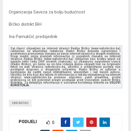
Organizacija Saveza za bolju budućnost
Brčko distrikt BiH
Ina Pamukčić predsjednik
Svi članci objavljeni na internet stranici Radija Brčko (www.radiobrcko.ba)
isključivo su vlasništvo redakcije. Radio Brčko dopušta ograničeno i
povremeno prenošenje članaka sa svoje internet stranice u drugim medijima.
Drugi mediji smiju prenijeti informacije iz pojedinih članaka sa Internet
stranice Radija Brčko (www.radiobrcko.ba) isključivo kao kratku vijest od
najviše četiri reda (300 slovnih znakova), uz obavezno navođenje izvora
(Radio Brčko), pri čemu su on-line izdanja dužna objaviti link na originalni
tekst na web stranicu radiobrcko.ba, ukoliko s uredništvom portala nije
postignut dogovor o drugačijim uslovima. Radio Brčko je odlučan u
nastojanju da zaštiti svoje intelektualno vlasništvo i rad svojih autora.
Ukoliko se bilo koji dio teksta ili informacija iz teksta objavljenog na internet
stranici www.radiobrcko.ba prenese suprotno ovim pravilima, protiv
prekršioca će biti pokrenut pravni postupak pred Osnovnim sudom Brčko
distrikta. Za detaljnije informacije o uslovima korištenja kliknite na
USLOVI
KORIŠTENJA.
SBB BRČKO
PODIJELI
0